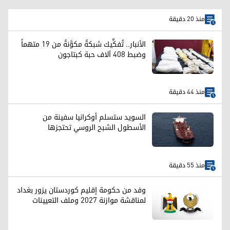
منذ 20 دقيقة
الأنبار.. تُفكِّيك شبكةً مكوَّنةً من 19 متهماً
وضبط 408 آلاف حبة كبتاجون
منذ 44 دقيقة
السويد ستسلم أوكرانيا سفينة من
الأسطول الشبح الروسي تحتجزها
منذ 55 دقيقة
وفد من حكومة إقليم كوردستان يزور بغداد
لمناقشة موازنة 2027 وملف التعيينات