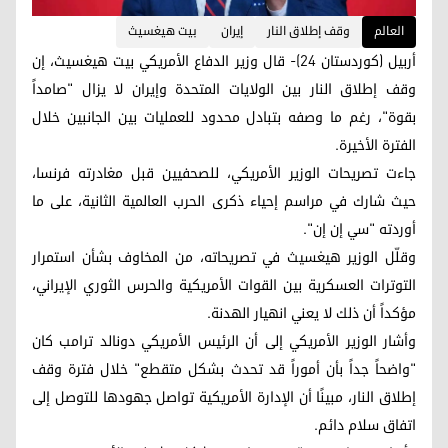
العالم
وقف إطلاق النار
إيران
بيت هيغسيث
أربيل (كوردستان 24)- قال وزير الدفاع الأمريكي بيت هيغسيث، إن
وقف إطلاق النار بين الولايات المتحدة وإيران لا يزال "صامداً
بقوة"، رغم ما وصفه بتبادل محدود للعمليات بين الجانبين خلال
الفترة الأخيرة.
جاءت تصريحات الوزير الأمريكي، للصحفيين قبل مغادرته فرنسا،
حيث شارك في مراسم إحياء ذكرى الحرب العالمية الثانية، على ما
أوردته "سي إن إن".
وقلّل الوزير هيغسيث في تصريحاته، من المخاوف بشأن استمرار
التوترات العسكرية بين القوات الأمريكية والحرس الثوري الإيراني،
مؤكداً أن ذلك لا يعني انهيار الهدنة.
وأشار الوزير الأمريكي إلى أن الرئيس الأمريكي دونالد ترامب كان
"واضحاً جداً بأن أموراً قد تحدث بشكل متقطع" خلال فترة وقف
إطلاق النار، مبينًا أن الإدارة الأمريكية تواصل جهودها للتوصل إلى
اتفاق سلام دائم.