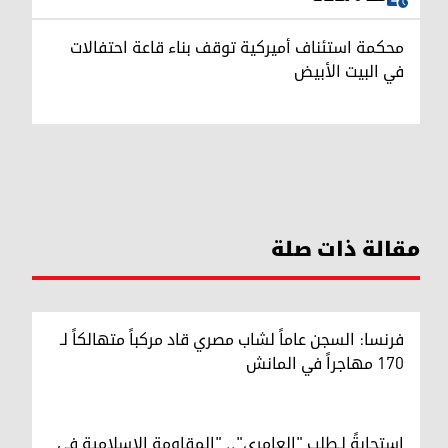
محكمة استئناف أميركية توقف بناء قاعة احتفالات
في البيت الأبيض
مقالة ذات صلة
فرنسا: السجن عاماً لشاب مصري قاد مركباً متهالكاً لـ
170 مهاجراً في المانش
استجابةً لـطلب "العامري".. "المقاومة الإسلامية في