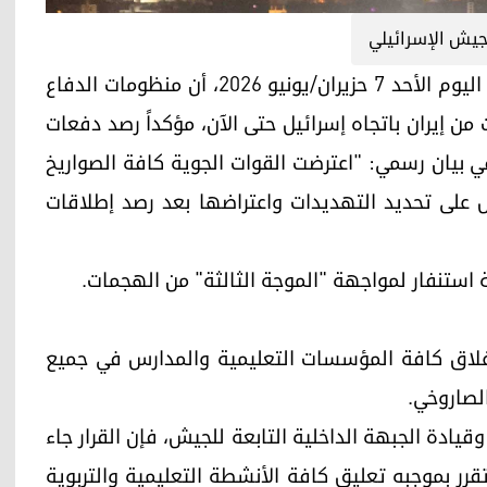
جيش الإسرائيلي
أربيل (كوردستان 24)-أعلن الجيش الإسرائيلي، مساء الیوم الأحد 7 حزیران/یونیو 2026، أن منظومات الدفاع
من إيران باتجاه إسرائيل حتى الآن، مؤكداً رصد دفعات
 بيان رسمي: "اعترضت القوات الجوية كافة الصواريخ
ل على تحديد التهديدات واعتراضها بعد رصد إطلاقات
لة استنفار لمواجهة "الموجة الثالثة" من الهجمات.
إغلاق كافة المؤسسات التعليمية والمدارس في جميع
الصاروخي.
وقيادة الجبهة الداخلية التابعة للجيش، فإن القرار جاء
تقرر بموجبه تعليق كافة الأنشطة التعليمية والتربوية