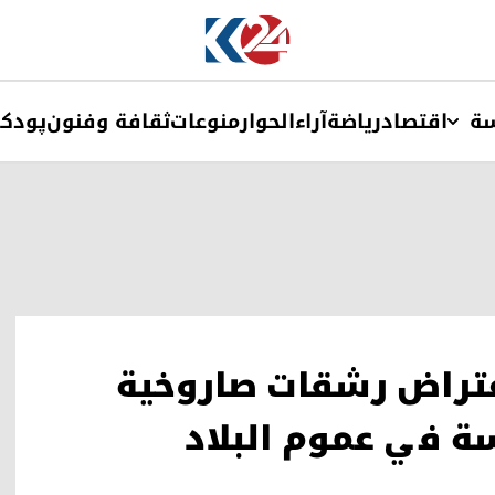
ة
اقتصاد
ریاضة
آراء
الحوار
منوعات
ثقافة وفنون
پودک
عتراض رشقات صاروخية
سة في عموم البلاد