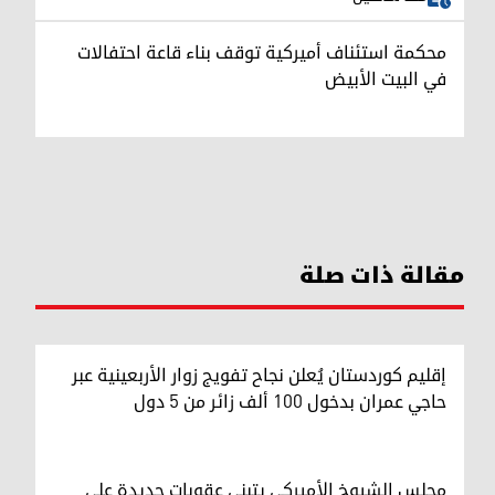
محكمة استئناف أميركية توقف بناء قاعة احتفالات
في البيت الأبيض
مقالة ذات صلة
إقليم كوردستان يُعلن نجاح تفويج زوار الأربعينية عبر
حاجي عمران بدخول 100 ألف زائر من 5 دول
مجلس الشيوخ الأميركي يتبنى عقوبات جديدة على