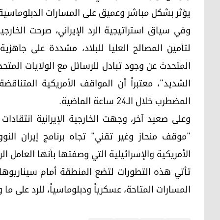
يؤثر بشكل مباشر وعميق على المسارات الدبلوماسية 
وفي سياق استراتيجية الرد الإيراني، صرحت الخارجي
لتأمين المصالح العليا للبلاد، مشددة على جاهز
المتحدث عن وجود تبادل للرسائل مع الولايات المتحد
الشديد"، معتبراً أن المواقف الأمريكية المتناق
المضطرب خلال الـ24 ساعة الماضية.
وعلى صعيد آخر، وجهت الخارجية الإيرانية انتقادات 
"موقف منحاز وغير تقني" تجاه برنامج إيران الن
الأمريكية والإسرائيلية التي وصفتها بأنها العامل الر
تأتي هذه التطورات لتضع المنطقة أمام سيناريوه
المسارات المتاحة، عسكرياً ودبلوماسياً، للرد على ما