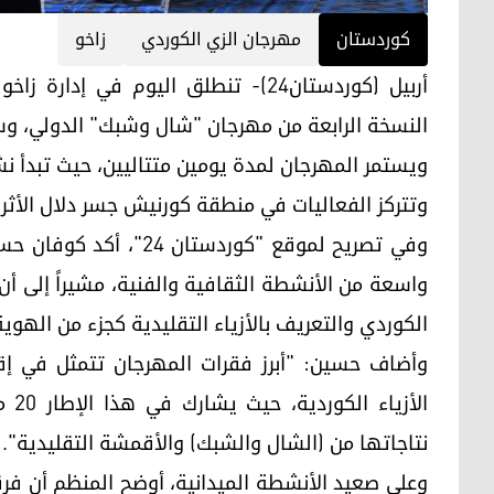
کوردستان
مهرجان الزي الكوردي
زاخو
النسخة الرابعة من مهرجان "شال وشبك" الدولي، 
ويستمر المهرجان لمدة يومين متتاليين، حيث تبدأ نش
وتتركز الفعاليات في منطقة كورنيش جسر دلال الأثري
وفي تصريح لموقع "كوردس
واسعة من الأنشطة الثقافية والفنية، مشيراً إلى أ
الكوردي والتعريف بالأزياء التقليدية كجزء من الهوي
وأضاف حسين: "أبرز فقرات المهرجان تتمثل في 
الأز
نتاجاتها من (الشال والشبك) والأقمشة التقليدية".
وعلى صعيد الأنشطة الميدانية، أوضح المنظم أن فر