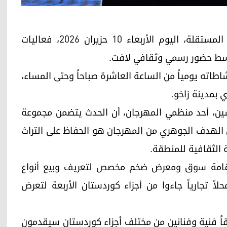
أربيل (كوردستان24)- تنطلق اليوم في إدارة زاخو المستقلة، اليوم الأربعاء 10 حزيران 2026، فعاليات
وسط حضور رسمي وثقافي لافت.
اطاته يومياً من الساعة العاشرة صباحاً وحتى المساء،
 بمدينة زاخو.
تان 24"، أكد كوفان حسين، أحد منظمي المهرجان، أن الحدث يتضمن مجموعة
ن الهدف الجوهري من المهرجان هو الحفاظ على التراث
ة الثقافية للمنطقة.
إقامة سوق ومعرض ضخم مخصص لتعريف وبيع أنواع
ياء الكوردية، حيث يشارك في هذا الإطار 20 محلاً تجارياً جاءوا من أجزاء كوردستان الأربعة لتعرض
قاً فنية وفنانين من مختلف أجزاء كوردستان سيقدمون