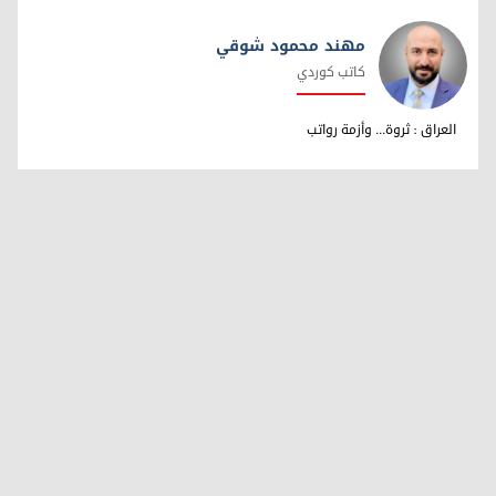
مهند محمود شوقي
كاتب كوردي
مهند محمود شوقي
العراق : ثروة... وأزمة رواتب