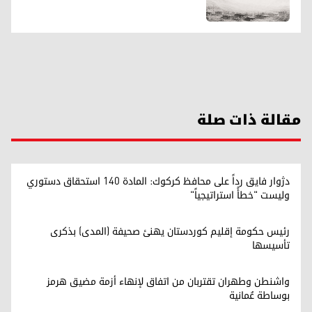
مقالة ذات صلة
دژوار فايق رداً على محافظ كركوك: المادة 140 استحقاق دستوري
وليست "خطأً استراتيجياً"
رئيس حكومة إقليم كوردستان يهنئ صحيفة (المدى) بذكرى
تأسيسها
واشنطن وطهران تقتربان من اتفاق لإنهاء أزمة مضيق هرمز
بوساطة عُمانية