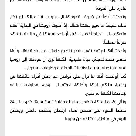
قادرة على العودة.
وتحدثت أيضاً عن ظروف قدومها إلى سوريا، قائلة إنها لم تكن
تعلم حقيقة ما سيواجهها هناك، إذ أخبرها زوجها في البداية أنهم
متجهون إلى “حياة أفضل”، قبل أن تجد نفسها في مناطق تشهد
صراعاً مسلحاً.
وأكدت أنها لم تعد تؤمن بفكر تنظيم داعش، على حد قولها، وأنها
تسعى فقط للعيش حياة طبيعية، لكنها ترى أن عودتها إلى روسيا
شبه مستحيلة بسبب العقوبات المحتملة وظروف السجون.
كما أوضحت أنها ما تزال على تواصل مع بعض أفراد عائلتها في
روسيا، بينهم ابنها وأختها، لافتة إلى وجود محاولات سابقة
لإعادتها لكنها لم تنجح.
وتأتي هذه الشهادة ضمن سلسلة مقابلات ستنشرها كوردستان24
تسلط الضوء على قصص نساء ارتبطن بتنظيم داعش ويعشن
اليوم في مناطق مختلفة من سوريا.