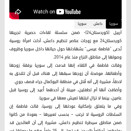
سوریا
داعش
سوريا
أربيل (كوردستان24)- ضمن سلسلة لقاءات حصرية تجريها
كوردستان24 مع زوجات عناصر تنظيم داعش، أدلت امرأة روسية
تُدعى “فاطمة عيسى” بشهادتها حول حياتها داخل سوريا وظروف
وصولها إلى مناطق النزاع منذ عام 2014.
وقالت فاطمة في اللقاء إنها قدمت إلى سوريا برفقة زوجها
وأطفالها، موضحة أن زوجها سبقها إلى هناك قبل أن تلتحق به
لاحقاً، مشيرة إلى أنه قُتل في منطقة البوكمال جراء قصف جوي.
وأضافت أنها أم لطفلين، مبينة أن أحدهما أُعيد إلى روسيا قبل
عامين، بينما لا تزال ابنتها تعيش معها في سوريا.
وفي ما يتعلق بإمكانية عودتها إلى روسيا، قالت فاطمة إن
السلطات الروسية لا ترغب – بحسب تعبيرها – بعودة من كانوا
ضمن مناطق سيطرة تنظيم داعش، مشيرة إلى أن العائدين قد
يواجهون أحكاماً بالسجن قد تصل إلى 25 عاماً، وهو ما يجعلها غير