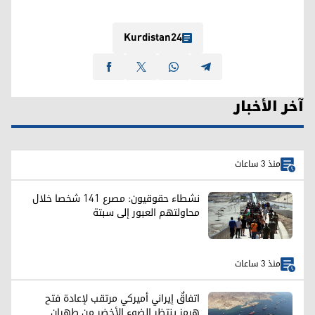
Kurdistan24
آخر الأخبار
منذ 3 ساعات
نشطاء حقوقيون: مصرع 141 شخصا خلال
محاولتهم العبور إلى سبتة
منذ 3 ساعات
اتفاقٌ إيراني أميركي مرتقب لإعادة فتح
هرمز ينتظر الضوء الأخضر من طهران