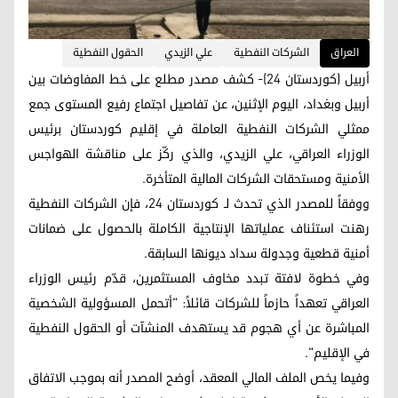
العراق
الشركات النفطية
علي الزيدي
الحقول النفطية
أربيل (كوردستان 24)- كشف مصدر مطلع على خط المفاوضات بين
أربيل وبغداد، اليوم الإثنين، عن تفاصيل اجتماع رفيع المستوى جمع
ممثلي الشركات النفطية العاملة في إقليم كوردستان برئيس
الوزراء العراقي، علي الزيدي، والذي ركّز على مناقشة الهواجس
الأمنية ومستحقات الشركات المالية المتأخرة.
ووفقاً للمصدر الذي تحدث لـ كوردستان 24، فإن الشركات النفطية
رهنت استئناف عملياتها الإنتاجية الكاملة بالحصول على ضمانات
أمنية قطعية وجدولة سداد ديونها السابقة.
وفي خطوة لافتة تبدد مخاوف المستثمرين، قدّم رئيس الوزراء
العراقي تعهداً حازماً للشركات قائلاً: "أتحمل المسؤولية الشخصية
المباشرة عن أي هجوم قد يستهدف المنشآت أو الحقول النفطية
في الإقليم".
وفيما يخص الملف المالي المعقد، أوضح المصدر أنه بموجب الاتفاق