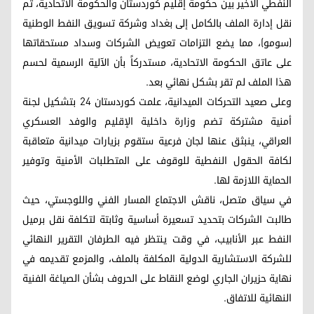
النفطي الأخير بين حكومة إقليم كوردستان والحكومة الاتحادية، تم
نقل إدارة الملف بالكامل إلى بغداد وشركة تسويق النفط الوطنية
(سومو)، مما يضع التزامات تعويض الشركات وسداد مستحقاتها
على عاتق الحكومة الاتحادية، مستدركاً بأن الآلية الرسمية لحسم
هذا الملف لم تقر بشكل نهائي بعد.
وعلى صعيد التحركات الميدانية، علمت كوردستان 24 بتشكيل لجنة
أمنية مشتركة تضم وزارة داخلية الإقليم والوفد العسكري
العراقي، ينبثق عنها لجان فرعية ستقوم بزيارات ميدانية متعاقبة
لكافة الحقول النفطية للوقوف على المتطلبات الأمنية وتوفير
الحماية اللازمة لها.
في سياق متصل، ناقش الاجتماع المسار الفني واللوجستي، حيث
طالبت الشركات بتحديد تسعيرة أساسية وثابتة لتكلفة نقل برميل
النفط عبر الأنابيب، في وقت ينتظر فيه الطرفان التقرير النهائي
للشركة الاستشارية الدولية المكلفة بالملف، والمزمع تقديمه في
نهاية حزيران الجاري لوضع النقاط على الحروف بشأن الصياغة الفنية
النهائية للاتفاق.