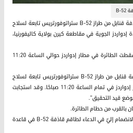
B-52
أربيل (كوردستان 24)- أعلنت السلطات عن تحطم قاذفة قنابل من طراز B-52 ستراتوفورتريس تابعة لسلاح
إدواردز الجوية في مقاطعة كيرن بولاية كاليفورنيا،
ووفقًا لبيان صادر عن القاعدة نُشر على موقع X، سقطت الطائرة في مطار إدواردز حوالي الساعة 11:20
وجاء في بيان قاعدة إدواردز الجوية: "تحطمت قاذفة قنابل من طراز B-52 ستراتوفورتريس تابعة لسلاح
الجو الأمريكي بعد وقت قصير من إقلاعها من مطار إدواردز في تمام الساعة 11:20 صباحًا. وقد استجابت
لوضع قيد التحقيق".
 بالقرب من حطام الطائرة.
وكتب النائب فينس فونغ على موقع X: "أرجو منكم الانضمام إليّ في الدعاء لطاقم قاذفة B-52 في قاعدة