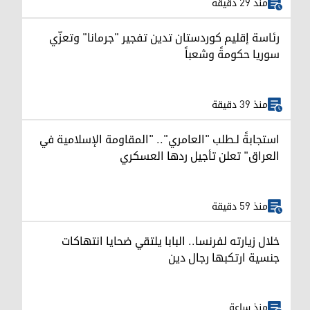
منذ 29 دقيقة
رئاسة إقليم كوردستان تدين تفجير "جرمانا" وتعزّي
سوريا حكومةً وشعباً
منذ 39 دقيقة
استجابةً لـطلب "العامري".. "المقاومة الإسلامية في
العراق" تعلن تأجيل ردها العسكري
منذ 59 دقيقة
خلال زيارته لفرنسا.. البابا يلتقي ضحايا انتهاكات
جنسية ارتكبها رجال دين
منذ ساعة