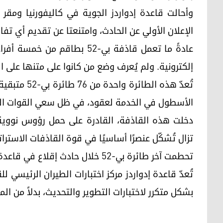
وأحالت قاعدة إدواردز الجوية في كاليفورنيا ومقر 
الإعلان الأولي عن الحادث، وامتنعتا عن تقديم أي تف
عادةً ما تعمل قاذفة بي-52 بطا
إلكترونية. ولم يُعرف وضع من كانوا على متنها على ال
تُعدّ هذه ال
الأسطول في الخدمة لعقود، في ظل سعي القوات ال
دخلت هذه القاذفة، القادرة على حمل رؤوس نووية،
تزال تُشكّل عنصرًا أساسيًا في قوة القاذفات الاسترات
تحطمت آخر طائرة بي-52 خلال حادث إقلاع في قاعدة أندرسن الجوية في غوام عام 2016.
بشكل متكرر لاختبارات التطوير والتحديث، بدلاً من المه