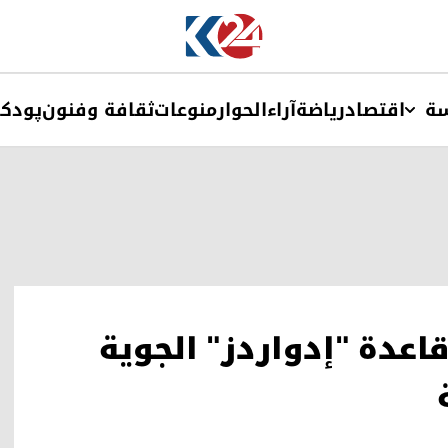
ة
اقتصاد
ریاضة
آراء
الحوار
منوعات
ثقافة وفنون
پودک
ة "بي-52" في قاعدة "إدواردز" الجوية