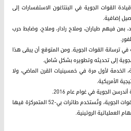
قيادة القوات الجوية في البنتاغون الاستفسارات إلى
اصيل إضافية.
قم من خمسة أفراد، بمن فيهم طياران، وملاح رادار، وملاح، وضابط حرب
فور.
طائرة واحدة من 76 طائرة بي-52 متبقية في ترسانة القوات الجوية. ومن المتوقع أن يبقى هذا
جوية إلى تحديثه وتطويره بشكل شامل.
 الخدمة لأول مرة في خمسينيات القرن الماضي، ولا
يجية الأمريكية.
تُعدّ قاعدة إدواردز مركز اختبارات الطيران الرئيسي للقوات الجوية، وتُستخدم طائرات بي-52 المتمركزة فيها
ام العملياتية الروتينية.