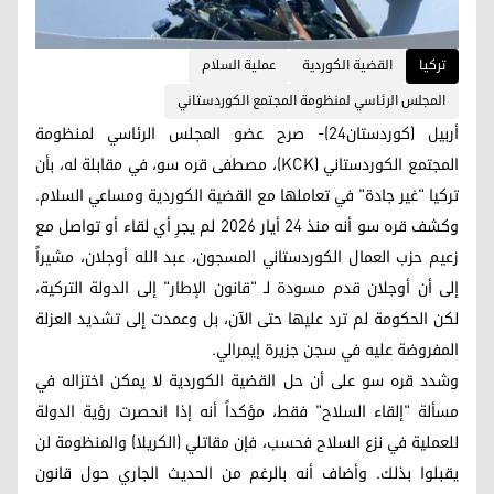
ترکیا
القضية الكوردية
عملية السلام
المجلس الرئاسي لمنظومة المجتمع الكوردستاني
أربيل (كوردستان24)- صرح عضو المجلس الرئاسي لمنظومة
المجتمع الكوردستاني (KCK)، مصطفى قره سو، في مقابلة له، بأن
تركيا "غير جادة" في تعاملها مع القضية الكوردية ومساعي السلام.
وكشف قره سو أنه منذ 24 أيار 2026 لم يجرِ أي لقاء أو تواصل مع
زعيم حزب العمال الكوردستاني المسجون، عبد الله أوجلان، مشيراً
إلى أن أوجلان قدم مسودة لـ "قانون الإطار" إلى الدولة التركية،
لكن الحكومة لم ترد عليها حتى الآن، بل وعمدت إلى تشديد العزلة
المفروضة عليه في سجن جزيرة إيمرالي.
وشدد قره سو على أن حل القضية الكوردية لا يمكن اختزاله في
مسألة "إلقاء السلاح" فقط، مؤكداً أنه إذا انحصرت رؤية الدولة
للعملية في نزع السلاح فحسب، فإن مقاتلي (الكريلا) والمنظومة لن
يقبلوا بذلك. وأضاف أنه بالرغم من الحديث الجاري حول قانون