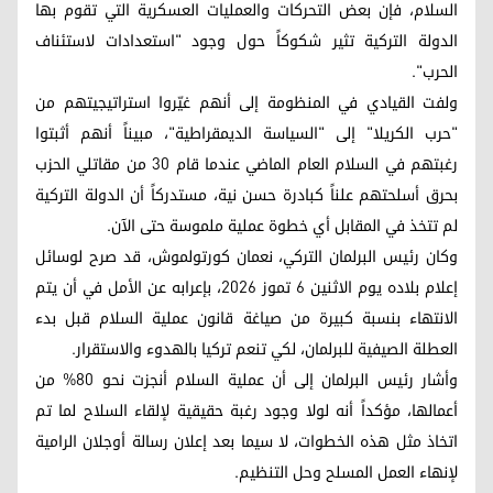
السلام، فإن بعض التحركات والعمليات العسكرية التي تقوم بها
الدولة التركية تثير شكوكاً حول وجود "استعدادات لاستئناف
الحرب".
ولفت القيادي في المنظومة إلى أنهم غيّروا استراتيجيتهم من
"حرب الكريلا" إلى "السياسة الديمقراطية"، مبيناً أنهم أثبتوا
رغبتهم في السلام العام الماضي عندما قام 30 من مقاتلي الحزب
بحرق أسلحتهم علناً كبادرة حسن نية، مستدركاً أن الدولة التركية
لم تتخذ في المقابل أي خطوة عملية ملموسة حتى الآن.
وكان رئيس البرلمان التركي، نعمان كورتولموش، قد صرح لوسائل
إعلام بلاده يوم الاثنين 6 تموز 2026، بإعرابه عن الأمل في أن يتم
الانتهاء بنسبة كبيرة من صياغة قانون عملية السلام قبل بدء
العطلة الصيفية للبرلمان، لكي تنعم تركيا بالهدوء والاستقرار.
وأشار رئيس البرلمان إلى أن عملية السلام أنجزت نحو 80% من
أعمالها، مؤكداً أنه لولا وجود رغبة حقيقية لإلقاء السلاح لما تم
اتخاذ مثل هذه الخطوات، لا سيما بعد إعلان رسالة أوجلان الرامية
لإنهاء العمل المسلح وحل التنظيم.