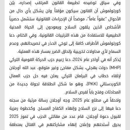
وفي سياق توضيحه لطبيعة القانون المرتقب إصداره، بيّن
كورتولموش أن القانون سيكون مؤقتاً ولن يشكل بأي حال من
الأحوال "عفواً عاماً"، موضحاً أن الإجراءات القانونية ستشمل حصرياً
الأشخاص الذين يلقون السلاح ويعودون إلى الحياة المدنية
الطبيعية للاستفادة من هذه الترتيبات القانونية. وفي الختام، دعا
كورتولموش الأطراف كافة إلى توخي الحذر في تصريحاتهم، وعدم
السماح لأي محاولات تخريبية بإلحاق الضرر بمسار هذه العملية.
يُذكر أنه في أواخر عام 2024، دعا زعيم حزب الحركة القومية التركي
(MHP) دولت بهجلي، بشكل مفاجئ وغير متوقع، عبد الله أوجلان
لإلقاء خطاب في البرلمان التركي يعلن فيه حل حزب العمال
الكوردستاني (PKK)، وهو ما شكل انطلاقة لجولة جديدة من
المحادثات وفتح باباً لفرص السلام.
ولاحقاً في مطلع عام 2025، وجه أوجلان رسالة مرئية من سجنه
دعا فيها إلى نزع السلاح وإنهاء الكفاح المسلح. وكخطوة رمزية
لقبول دعوة أوجلان، قام عدد من مقاتلي الحزب في تموز 2025
بحرق أسلحتهم وإعلان إنهاء مشاركتهم في القتال بمنطقة