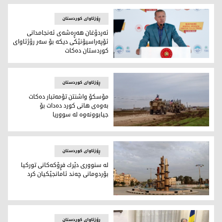
ڕۆژئاوای کوردستان
ئەردۆغان هەڕەشەی ئەنجامدانی
ئۆپەراسیۆنێکی دیکە بۆ سەر رۆژئاوای
کوردستان دەکات
ئەردۆغان هەڕەشەی ئەنجامدانی ئۆپەراسیۆنێکی دیکە بۆ سەر ر
ڕۆژئاوای کوردستان
مۆسكۆ واشنتن تۆمەتبار دەكات
بەوەی ھانی كورد دەدات بۆ
جیابوونەوە لە سووریا
مۆسكۆ واشنتن تۆمەتبار دەكات بەوەی ھانی كورد دەدات بۆ جیا
ڕۆژئاوای کوردستان
له‌ سنووری دێرك فڕۆكه‌كانی توركیا
بۆردومانی چه‌ند ئامانجێكیان كرد
له‌ سنووری دێرك فڕۆكه‌كانی توركیا بۆردومانی چه‌ند ئامانجێكیان 
ڕۆژئاوای کوردستان