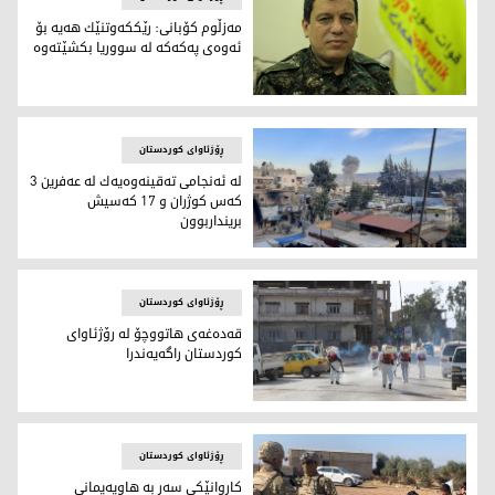
مەزڵوم كۆبانی: رێككەوتنێك ھەیە بۆ
ئەوەی پەكەكە لە سووریا بكشێتەوە
مەزڵوم كۆبانی: رێككەوتنێك ھەیە بۆ ئەوەی پەكەكە لە سووری
ڕۆژئاوای کوردستان
لە ئەنجامی تەقینەوەیەك لە عەفرین 3
كەس كوژران و 17 كەسیش
برینداربوون
لە ئەنجامی تەقینەوەیەك لە عەفرین 3 كەس كوژران و 17 كەسیش برینداربوون
ڕۆژئاوای کوردستان
قه‌ده‌غه‌ی هاتووچۆ له‌ رۆژئاوای
كوردستان راگه‌یه‌ندرا
قه‌ده‌غه‌ی هاتووچۆ له‌ رۆژئاوای كوردستان راگه‌یه‌ندرا
ڕۆژئاوای کوردستان
كاروانێكی سەر بە ھاوپەیمانی