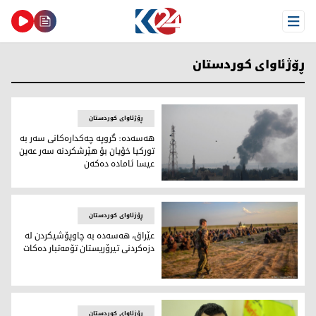
Open Menu
ڕۆژئاوای کوردستان
ڕۆژئاوای کوردستان
ھەسەدە: گروپە چەكدارەكانی سەر بە
توركیا خۆیان بۆ ھێرشكردنە سەر عەین
عیسا ئامادە دەكەن
ھەسەدە: گروپە چەكدارەكانی سەر بە توركیا خۆیان بۆ ھێرشكرد
ڕۆژئاوای کوردستان
عێراق، هه‌سه‌ده‌ به‌ چاوپۆشیکردن لە
دزه‌كردنی تیرۆریستان تۆمه‌تبار ده‌كات
عێراق، هه‌سه‌ده‌ به‌ چاوپۆشیکردن لە دزه‌كردنی تیرۆریستان تۆمه‌
ڕۆژئاوای کوردستان