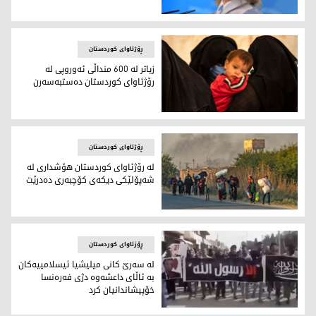
زاخارۆڤا: له‌ ناوچه‌كانی ژێرده‌سه‌ڵاتی هه‌سه‌ده‌ جموجوڵی داعش زی
ڕۆژئاوای کوردستان
زیاتر لە 600 منداڵی ئەوروپی لە
رۆژئاوای کوردستان دەستبەسەرن
زیاتر لە 600 منداڵی ئەوروپی لە رۆژئاوای کوردستان دەستبەسەرن
ڕۆژئاوای کوردستان
لە رۆژئاوای كوردستان ھۆشداری لە
شەپۆلێكی دیكەی كۆچبەری دەدرێت
لە رۆژئاوای كوردستان ھۆشداری لە شەپۆلێكی دیكەی كۆچبەری
ڕۆژئاوای کوردستان
له‌ سه‌رێ كانی میلیشیا ئیسلامییه‌كان
به‌ ئاڵای داعشه‌وه‌ دژی فه‌ره‌نسا
خۆپیشاندانیان كرد
له‌ سه‌رێ كانی میلیشیا ئیسلامییه‌كان به‌ ئاڵای داعشه‌وه‌ دژی فه