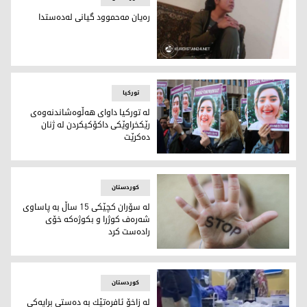
ره‌یان مه‌حموود گیانی له‌ده‌ستدا
ره‌یان مه‌حموود گیانی له‌ده‌ستدا
تورکیا
له‌ توركیا داوای هه‌ڵوه‌شاندنه‌وه‌ی
رێكخراوێكی داكۆكیكردن له‌ ژنان
ده‌كرێت ‌
دیمه‌نی خۆپیشاندانێكی ژنان له‌ دژی كوشتنی ژن به‌ پاساوی شه‌ره‌
کوردستان
له‌ سۆران كچێكی 15 ساڵ به‌ پاساوی
شه‌ره‌ف كوژرا و بكوژه‌كه‌ خۆی
راده‌ست كرد
توندوتیژی دژی ژنان راگرن
کوردستان
له‌ زاخۆ ئافره‌تێك به‌ ده‌ستی برایه‌كی