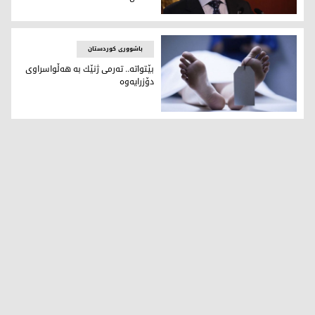
مه‌سرور بارزانی: تاوانبارانی كوشتنی ژنێك له‌ كه‌لار به‌ سزای یاسا
باشووری کوردستان
بێتواته‌.. ته‌رمی ژنێك به‌ هه‌ڵواسراوی
دۆزرایه‌وه‌
بێتواته‌.. ته‌رمی ژنێك به‌ هه‌ڵواسراوی دۆزرایه‌وه‌