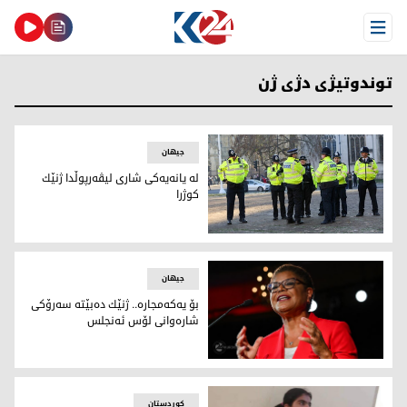
Open Menu
توندوتیژی دژی ژن
جیهان
له‌ یانه‌یه‌كی شاری لیڤه‌رپوڵدا ژنێك
كوژرا
پۆلیسی به‌ریتانیا
جیهان
بۆ یه‌كه‌مجاره‌.. ژنێك ده‌بێته‌ سه‌رۆكی
شاره‌وانی لۆس ئه‌نجلس
كارین باس، یه‌كه‌م ژنه‌ ده‌بێته‌ سه‌رۆكی شاره‌وانی لۆس ئه‌نجلس
کوردستان