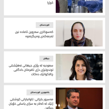
كوژرا
دیمه‌نێكی هۆڵی نه‌خۆشخانه‌، له‌ كاتی چاره‌سه‌ركردنی برینی عیدێ 
کوردستان
كه‌سوكاری سه‌روین ئاماده‌ نین
ته‌رمه‌كه‌ی وه‌ربگرنه‌وه‌
سه‌روین خورشید ره‌شید (1996 - 9ی شوبات/ فێبرایه‌ری 2022)
جیهان
سعودیه‌ له‌ رۆژی جیهانی نه‌هێشتنی
توندوتیژی دژی ئافره‌تان دادگایی
چالاكوانێك ده‌كات
سعودیه‌ له‌ رۆژی جیهانی نه‌هێشتنی توندوتیژی دژی ئافره‌تان دا
باشووری کوردستان
مه‌سرور بارزانی: تاوانبارانی كوشتنی
ژنێك له‌ كه‌لار به‌ سزای یاسایی خۆیان
ده‌گه‌ن