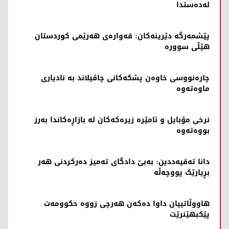
لەدەستدا
پێشمەرگە دێرینەکان: قەوارەی هەرێمی کوردستان
هێڵی سوورە
چارەنووسى خاوەن پشکەکانى چاڤیلاند بە نادیارى
ماوەتەوە
نرخی مۆبایل و ئامێرە زیرەکەکان لە بازاڕەکاندا بەرز
بووەتەوە
دانا تەقیەددین: بەبێ دادگای تەمیز دەرکردنی هەر
بڕیارێک پووچەڵە
هاووڵاتییان داوا دەکەن هەرچی زووە حکوومەت
پێکبهێنرێت