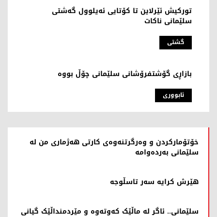
تورکیش ئێرلاین تا کۆتایی ئەیلوول گەشتی
سلێمانی ناکات
گشتی
بازاڕی گۆشتفرۆشانی سلێمانی چۆڵ بووە
ئابووری
خۆتۆمارکردن و وەرگرتنەوەی کارتی هەژماری من لە
سلێمانی بەردەوامە
هێرش كرایه ‌سه‌ر تاسڵوجه‌
سلێمانی.. ئاگر لە ماڵێک کەوتەوە و مێردمنداڵێک گیانی