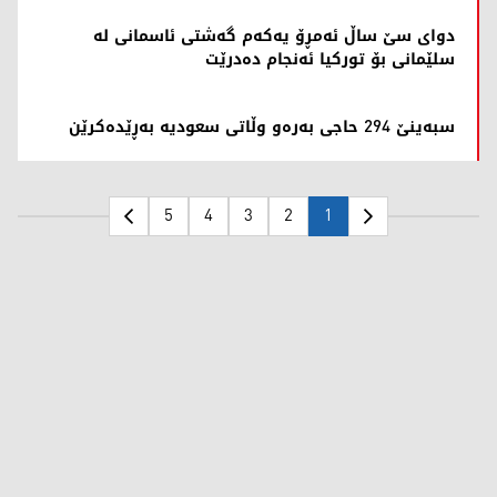
دوای سێ ساڵ ئەمڕۆ یەکەم گەشتی ئاسمانی لە
سلێمانی بۆ تورکیا ئەنجام دەدرێت
سبەینێ 294 حاجی بەرەو وڵاتی سعودیە بەڕێدەکرێن
5
4
3
2
1