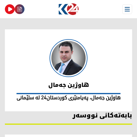
Open Menu
هاوژین جەمال
هاوژین جەمال
هاوژین جەمال، پەیامنێری کوردستان24 لە سلێمانی
بابەتەکانی نووسەر