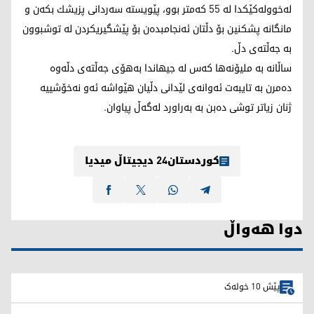
لەخوولەکێکدا لە 55 کەمتر بوو، پێویستە سەردانی پزیشك بكەن و
مانگانە پشكنین بۆ دڵتان ئەنجامبدەن بۆ پێشگیریكردن لە توشبوون
بە جەڵتەی دڵ.
ساڵانە بە ملیۆنەها كەس لە جیھاندا بەھۆی جەڵتەی دڵەوە
دەمرن بە تایبەت ئەوانەی لێدانی دڵیان ھێواشە ئەو نەخۆشییە
ژنان زیاتر توشی دەبن بە بەراورد لەگەڵ پیاوان.
کوردستان24 دیجیتاڵ میدیا
دوا هەواڵ
پێش 10 خولەک