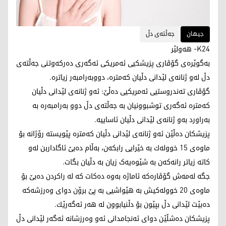
جیهان
جەڵتەی دڵ
K24- هەولێر
بەگوێرەی گۆڤاری پزیشكیی ئەمریكی ئەگەری دەركەوتنی جەڵتەی
دڵ لەو ژنانەی لێدانی دڵیان کەمترە، دووبەرامبەر زیاترە.
گۆڤاری تەندروستیی ئەمریكیی دەڵێ: ئەو ژنانەی لێدانی دڵیان
کەمترە ئەگەری توشبوونیان بە جەڵتەی دڵ دوو بەرامبەرە بە
بەراورد بەو ژنانەی لێدانی دڵیان ئاساییە.
پزیشكان دەڵێن ئەو ژنانەی لێدانی دڵیان کەمترە پێویستە رۆژانە بۆ
ماوەی 15 خوولەك بە خێرایی رابكەن، بەڵام دەبێ ئاگاداربن لەو
كاتە زیاتر رانەكەن بە شێوەیەک زیان بە دڵیان بگات.
جگە لەمەش گۆڤارەکە ئاماژە بەوە دەكات کە لە راكردن دەبێ بۆ
ماوەی 20 خوولەكیش بە ھێواشیی بە پێ برۆن دوای وەرزشەكە
دەبێت لێدانی دڵ بپێون بۆ دڵنیابوون لە ھەر ئەگەرێك.
پزیشكان دەشڵێن دوای ئەنجامدانی ئەو وەرزشانە ئەگەر لێدانی دڵ