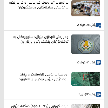
لە ناسریە ژمارەیەک فەرمانبەر و کاربەڕێکەر
بە تۆمەتی ساختەکاری دەستگیرکران
پێش 28 خولەک
وەزارەتی ناوخۆی عێراق: سنوورەکان بە
تەکنەلۆژیای پێشکەوتوو پارێزراون
پێش 41 خولەک
رووسیا بە بۆمبی ئاراستەکراو چەند
ناوەندێکی درۆنی ئۆکرانیای لەناوبرد
پێش کاتژمێرێک
خزمەتگوزاریی (Apple Pay) دەگاتە عێراق