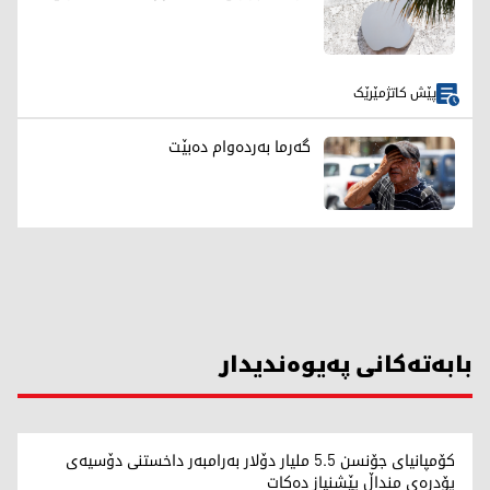
پێش کاتژمێرێک
گەرما بەردەوام دەبێت
بابەتەکانی پەیوەندیدار
کۆمپانیای جۆنسن 5.5 ملیار دۆلار بەرامبەر داخستنی دۆسیەی
پۆدرەی منداڵ پێشنیاز دەکات