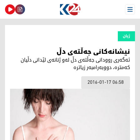
Open Menu
ژیان
نیشانەكانی جەڵتەی دڵ
ئەگەری روودانی جەڵتەی دڵ لەو ژنانەی لێدانی دڵیان
کەمترە، دووبەرامبەر زیاترە
2016-01-17 06:58