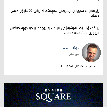
رۆیتەرز: لە سوودان برسییەتی هەڕەشە لە ژیانی 20 ملیۆن کەس
دەکات
ژینگە دۆستێک: ئەرشیفێکی تایبەت بە رووەک و گیا خۆڕسکەکانی
مزووری باڵا ئامادە دەکات
پۆڵا سه‌عید
نووسەر
پۆڵا سه‌عید
له خه‌می سه‌گه‌کانی نیشتماندا