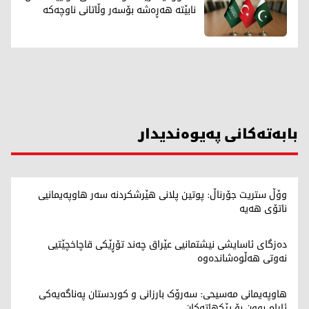
نابێتە هەڕەشە بۆسەر وڵاتانی ناوچەکە
بابەتەکانی پەیوەندیدار
وۆڵ ستریت جۆرناڵ: پوتین پلانی هێرشکردنە سەر هاوپەیمانیی
ناتۆی هەیە
دەزگای ئاسایشی نیشتمانیی عێراق چەند تۆڕێکی قاچاخچێتیی
نەوتی هەڵوەشاندەوە
هاوپەیمانی مەسیحی: سەرۆک بارزانی و کوردستان په‌ناگه‌یه‌كی
ئارام بوون بۆ پێکهاتەکان