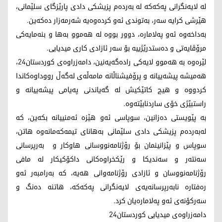
لە لایەنگرانی پەکەکە له‌ به‌رده‌م پزیشكی دادی پارێزگای سلێمانی،
هێرشی كرایه‌ سه‌ر، به‌توندی ئه‌و کردەوەیە شەرمەزار‌ دەکەین.
بەداخەوە ئه‌و په‌لاماره‌، دوور بووە له‌ هه‌موو به‌ها و بنه‌مایه‌كی
مرۆڤایه‌تی و ده‌ستدرێژییه‌ بۆ سه‌ر ئازادی کاری میدیایی.
لێرەوە‌ بە هەموو لایەکی رادەگەیەنین، دامه‌زراوه‌ی كوردستان24،
هه‌میشه‌ پیشەییانە و پرۆفیشناڵانە مامه‌ڵه‌ی له‌گه‌ڵ رووداوه‌كاندا
كردووه‌ و هیچ کاتێکیش لە گەیاندنی پەیامی پیشەییانە و
راستبێژی خۆی ساردنابێتەوە.
بە پێویستی دەزانین، سوپاسی ئه‌و هێزه‌ ئه‌منییانه‌ بکەین، كه‌
له‌به‌رده‌م پزیشكی دادی سلێمانی به‌هانای تیمه‌كه‌مانه‌وه‌ هاتن،
سوپاس و پێزانینمان بۆ رۆژنامەنووسانی هاوکار و بەرپرسانی
سه‌نته‌ر و سەندیکا و رێكخراوەکانی داکۆکیکار له‌ مافی
رۆژنامه‌نووسان و ئازادی رۆژنامەوانی هەیە، كه‌ به‌رامبه‌ر ئه‌و
رەفتارە‌ نابه‌رپرسانه‌یەی لایەنگرانی پەکەکە، هاتنه‌ ده‌نگ و
سەرکۆنەی ئه‌و په‌لاماره‌یان كرد.
دامه‌زراوه‌ی میدیایی كوردستان24