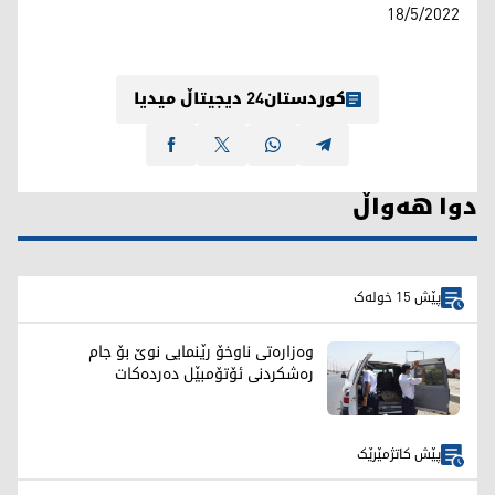
18/5/2022
کوردستان24 دیجیتاڵ میدیا
دوا هەواڵ
پێش 15 خولەک
وەزارەتی ناوخۆ رێنمایی نوێ بۆ جام
رەشکردنی ئۆتۆمبێل دەردەکات
پێش کاتژمێرێک