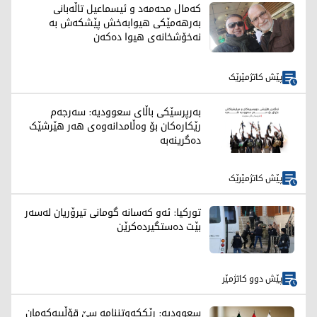
کەمال محەمەد و ئیسماعیل تاڵەبانی
بەرهەمێکی هیوابەخش پێشکەش بە
نەخۆشخانەی هیوا دەکەن
پێش کاتژمێرێک
بەرپرسێکی باڵای سعوودیە: سەرجەم
رێکارەکان بۆ وەڵامدانەوەی هەر هێرشێک
دەگرینەبە
پێش کاتژمێرێک
تورکیا: ئەو کەسانە گومانی تیرۆریان لەسەر
بێت دەستگیردەکرێن
پێش دوو کاتژمێر
سعوودیە: رێککەوتننامە سێ قۆڵییەکەمان