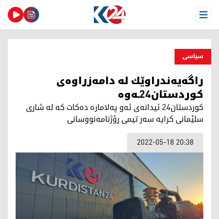
Open Menu
سیاسی
راگه‌یه‌ندراوێك له‌ دامه‌زراوه‌ی
كوردستان24ـه‌وه
كوردستان24 ئیدانه‌ی ئه‌و په‌لاماره‌ ده‌كات كه‌ له‌ شاری
سلێمانی كرایه‌ سه‌ر تیمی رۆژنامه‌نووسانی
2022-05-18 20:38