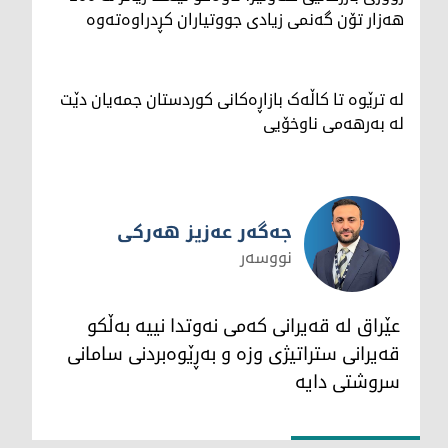
هەزار تۆن گەنمی زیادی جووتیاران کڕدراوەتەوە
لە ترێوە تا کاڵەک بازاڕەکانی کوردستان جمەیان دێت
لە بەرهەمی ناوخۆیی
جەگەر عەزیز هەرکی
نووسەر
جەگەر عەزیز هەرکی
عێراق لە قەیرانی کەمی نەوتدا نییە بەڵکو
قەیرانی ستراتیژی وزە و بەڕێوەبردنی سامانی
سروشتی دایە