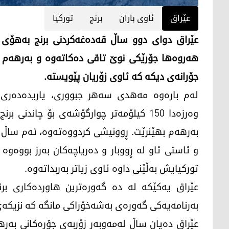
عێراق
ئاوی باران
برنج
توركیا
عێراق دوای دوو ساڵ قەدەغەکردنی برنج بەهۆی ک
هەروەها جۆرێکی نوێ تاقی ده‌كاته‌وه‌ و به‌رهه‌م د
جۆرانەی دیكه‌ کە ئاوی زۆریان پێویسته‌.
له‌م باره‌وه‌ مەهدی سه‌هر جبووری، یاریدەدەری
بەرهەم بهێنرێت. ڕوونیشی كردووه‌ته‌وه‌، ئه‌م ساڵ به
و ئاستی ئاو له‌ ڕووبار و ده‌ریاچه‌كان به‌رز بووه‌وه‌
توركیایش به‌ڵێنی داوه‌ ئاوی زیاتر به‌ربداته‌وه‌.
عێراق یەکێکە لە دە گەورەترین هاوردەکاری برن
بەرنامەیەکی گەورەی بەشەخۆراکی مانگه‌ كه‌ نزیكه‌ی 
عێراق دەیان ساڵ لەمەوبەر زۆربەی جۆره‌كانی به‌رهه