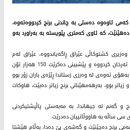
ەمی ئاوەوە دەستی بە چاندنی برنج کردووەتەوە،
ه‌هێنێت، كه‌ ئاوی كه‌متری پێویسته‌ بە بەراورد بەو
 وەزیری کشتوکاڵی عێراق ڕاگەیاندووه‌، عێراق لەم
وەرزەدا 150 کیلۆمەتر چوارگۆشەی بۆ چاندنی برنج تەرخان کردووە و پێشبینی ده‌كرێت 150 هەزار تۆن
‌هۆی ئه‌وه‌ی له‌ وه‌رزی زستاندا ڕێژه‌ی باران زۆر بوو
 و زیاتر بوو، به‌رهه‌مهێنانی برنج زیاتر ده‌بێت، هاوكات
ج و گەنم لە جیهاندا، بە مەبەستی پاڵپشتیکردنی
سی ساڵه‌ به‌ هاووڵاتییان ده‌درێت.
‌می برنج ده‌چێنێت و گه‌شه‌ی پێ ده‌دا، به‌ڵام هێشتا