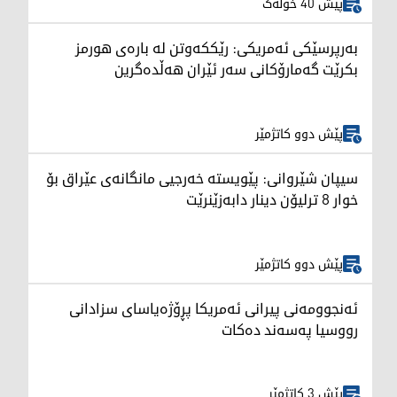
پێش 40 خولەک
بەرپرسێکی ئەمریکی: رێککەوتن لە بارەی هورمز
بکرێت گەمارۆکانی سەر ئێران هەڵدەگرین
پێش دوو کاتژمێر
سیپان شێروانی: پێویستە خەرجیی مانگانەی عێراق بۆ
خوار 8 ترلیۆن دینار دابەزێنرێت
پێش دوو کاتژمێر
ئەنجوومەنی پیرانی ئەمریکا پڕۆژەیاسای سزادانی
رووسیا په‌سه‌ند ده‌كات
پێش 3 کاتژمێر