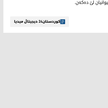
وانیان لێ ده‌كه‌ن.
کوردستان24 دیجیتاڵ میدیا