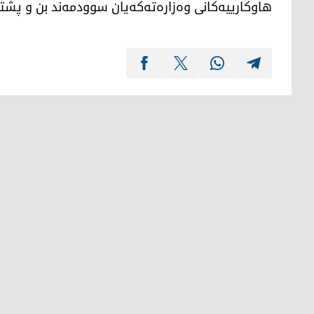
هاوكارییه‌كانی وه‌زاره‌ته‌كه‌یان سوودمه‌ند بن و پشتی