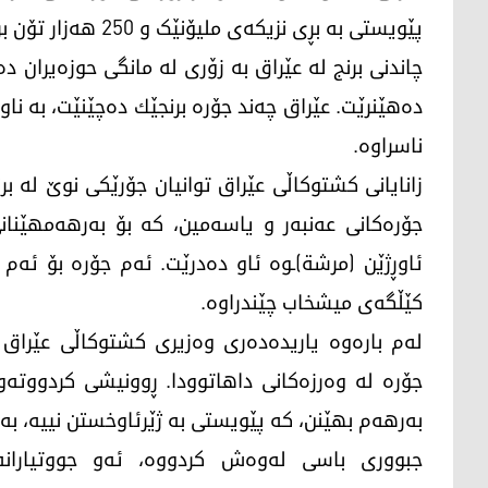
پێویستی به‌ بڕی نزیکەی ملیۆنێک و 250 هەزار تۆن برنجی ساڵانه‌ هەیە.
چاندنی برنج لە عێراق بە زۆری لە مانگی حوزەیران 
ده‌هێنرێت. عێراق چەند جۆره‌ برنجێك دەچێنێت، بە ناوبا
ناسراوە.
زانایانی کشتوکاڵی عێراق توانیان جۆرێکی نوێ لە بر
جۆرەکانی عه‌نبه‌ر و یاسه‌مین، كه‌ بۆ به‌رهه‌مهێنا
ئاوڕژێن (مرشة)ـوه‌ ئاو ده‌درێت. ئه‌م جۆره‌ بۆ ئه‌م
كێڵگه‌ی میشخاب چێندراوه‌.
له‌م باره‌وه‌ یاریدەدەری وەزیری کشتوکاڵی عێراق 
جۆره‌ لە وەرزەکانی داهاتوودا. ڕوونیشی كردووته‌وه‌ م
به‌رهه‌م بهێنن، كه‌ پێویستی به‌ ژێرئاوخستن نییه‌، به‌ڵ
جبووری باسی له‌وه‌ش كردووه‌، ئه‌و جووتیارانه‌ی