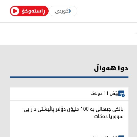
کوردی
ڕاستەوخۆ
دوا هەواڵ
پێش 11 خولەک
بانکی جیهانی بە 100 ملیۆن دۆلار پاڵپشتی دارایی
سووریا دەکات