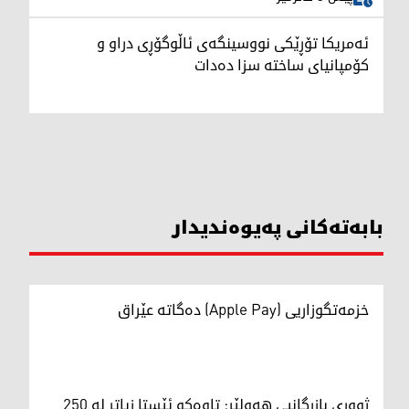
ئەمریکا تۆڕێکی نووسینگەی ئاڵوگۆڕی دراو و
کۆمپانیای ساختە سزا دەدات
بابەتەکانی پەیوەندیدار
خزمەتگوزاریی (Apple Pay) دەگاتە عێراق
ژووری بازرگانیی هەولێر: تاوەکو ئێستا زیاتر لە 250