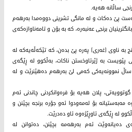
دەست پێ دەکات و لە مانگی تشرینی دووەمدا به‌رهه‌م
نگترینیان برنجی عه‌نبه‌ره‌، کە بە بۆن و تامەناوازەکەی
نج بە ناوی (غه‌ری) پەرە پێ بدەن، کە تێکەڵەیەکه‌ لە
نی پێویست به‌ ژێرئاوخستن ناكات، به‌ڵكوو له‌ ڕێگه‌ی
 ساڵ نموونه‌یه‌كی كه‌می لێ به‌رهه‌م ده‌هێنرێت و له‌
گوتوویه‌تی، پلان هەیە بۆ فره‌وانکردنی چاندنی ئه‌م
ه‌به‌ستیانه‌ بۆ له‌مه‌ودوا ئه‌و جۆره‌ برنجه‌ بچێنن و
كوو له‌ ڕێگه‌ی ئاوڕێژه‌وه‌ ئاو ده‌درێت.
 ده‌یانه‌وێت ئه‌م به‌رهه‌مه‌ بچێنن، ده‌توانن له‌