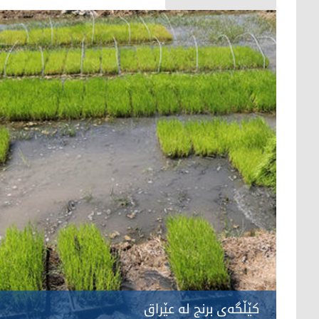
كێڵگه‌ی برنج له‌ عێراق