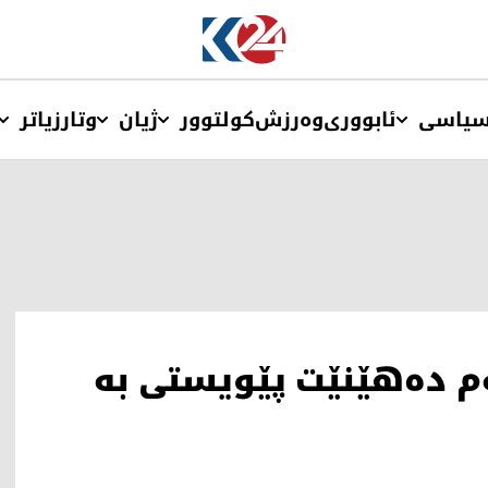
یاسی
ئابووری
وەرزش
کولتوور
ژیان
وتار
زیاتر
‌م ده‌هێنێت پێویستی به‌