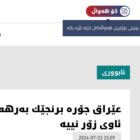
کۆ هەواڵ
 بینینی نوێترین هەواڵەکان کرتە لێرە بکە
س
ئابووری
عێراق جۆره‌ برنجێك به‌رهه
ئاوی زۆر نییە
2024-07-23 23:09