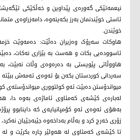
نیعمەتێکی گەورەی پێداوین و خەڵکێکی تێگەیشتوو
ئاستی خوێندنمان بەرز بکەینەوە، دامەزراوەی متمان
خوێندن.
هاوکات سەرۆک وەزیران دەڵێت: دەمەوێت خزمەت
ئاسوودەیی بکات و هەست بە بێزاری نەکات، دەبێت
هاووڵاتی پێویستی بە دەرەوەی وڵات نەبێت، بە
سەردانی کوردستان بکەن بۆ ئەوەی ئەمەش ببێتە با
میواندۆستن دەبێت ئەو کولتووری میواندۆستەی کو
لەبارەی کێشەی کەمئاوی ئاماژەی بەوە دا، ه
بەهۆی ئەوەی ئەو کۆمپانیایەی کە داینابوو پرۆژە
زۆری خەرج کرد و بەڵام بەداخەوە جێبەجێیان نەکرد، ب