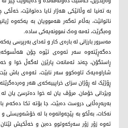
وەربگرین، کەسێک دەوڵەمەندە و دەیەوێت چێژ لە ژی
بە تەنیا لە وڵاتێکی هەژار ئایا دەتوانێت، خەڵک
ناتوانێت، بەڵام ئەگەر هەموویان بە یەکەوە ژیان
وەبگرێت، ئەمە وەک نموونەیەکی سادە.
مەسرور بارزانی لە بارەی کار و ئەدای بەرپرسی یە
دەگەڕێتەوە سەر ئەوەی ئێوە چۆن هەڵسوکەوت
ڕاستگۆن، چەند ئەمانەت پارێزن لەگەڵ خوا و خەڵ
شاراوەیەک تاوەکوو سەر نابێت، ئەوەی باش بێت 
ڕۆژێک لە ڕۆژان سزای خراپییەکەی هەر وەردەگرێتە
ویژدانی خۆمان. مرۆڤ یان لە خوا دەترسێ یان لە ی
بەربەڕەڵایی دروست دەبێت، جا بۆتە تکا دەکەم ب
نەکات، بەڵکو بە پێچەوانەوە با لە خۆشەویستی و
ئەوە زۆر زۆر سەرکەوتوو دەبن و خەڵکیش لێتان