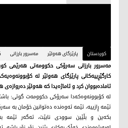
کوردستان
پارێزگای هەولێر
مەسرور بارزانی
ک
مەسرور بارزانی سەرۆکی حکوومەتی هەرێمی کورد
کارگێڕییەکانی پارێزگای هەولێر لە کۆبوونەوەیەک
ئامادەبووان کرد و ئاماژەیدا کە هەولێر دەروازەی 
لە کۆبوونەوەکەدا سەرۆکی حکوومەت گوتی: باشتری
ئێمە ڕازییە، ئێمە ئەوەندە دەتوانین خۆمان بە سەرک
بکەین و بڵێین سوودی نابێت، ئەگەر ئێمە بەه
لەبەرژەوەندی خەڵک بەکاری بێنین، زۆر زۆر باشە، ئ