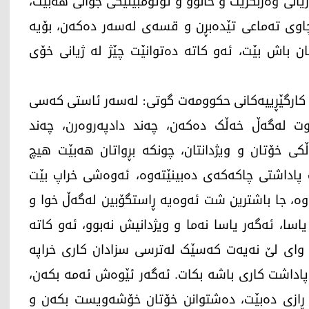
انی وەربگرێت و خانوو و ئۆتۆمبێلێکی جوانی هەبێت،
ی چاوی تەماعی تێدەبڕن و قسەی لەسەر دەکەن، بۆیە
یان باش بێت، ئەو کاتە دەتوانێت چێژ لە ژیانی خۆی
کە کارگێڕییەکانی حکوومەت گوتی: لەسەر ئاستی کەسی
 لەگەڵ خەڵک دەکەن، چەند دادپەروەرن، چەند
کی خۆتان و ویژدانتان، چونکە بڕواتان هەبێت هیچ
پاداشتی چاکەکەی دەبینێتەوە، ئەوەشی خراپ بێت
وە، جا باشترین شت ئەوەیە ڕاستگۆبین لەگەڵ خوا و
اسا، ئەگەر یاسا نەما و ویژدانیش نەبوو، ئەو کاتە
ا وای لێ نەیەت کەسێک لەترسی سزادان کاری خراپە
 پاداشت کاری باشە بکات. ئەگەر ئێوەش ئەمە بکەن،
 ڕازی دەبێت، دەشتوانن خۆتان خۆشەویست بکەن و