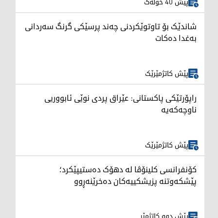
پێش 40 خولەک
شاندێک بۆ تاوتوێکردنی چەند پرسێکی گرنگ سەردانی
بەغدا دەکات
پێش کاتژمێرێک
راپۆرتێکی پاکستانی: عێراق پردی نوێی ئابووریی
ناوچەکەیە
پێش کاتژمێرێک
کۆنفرانسی کلینۆڤا لە دهۆک دەستیپێکرد؛
پێشکەوتنە پزیشکییەکان دەخرێنەڕوو
پێش دوو کاتژمێر