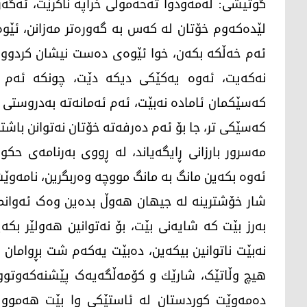
گوتیشی: لەمەودوا تەحەمولی خراپە ناکرێت، ئەگەر
لێدەکەوم خۆتان لە کەس بە گەورەتر مەزانن، ئێو
ئەم خەڵکە بکەن، خوا ئێوەی دەست نیشان کردووە
نەکەیت، ئەوە یەکێکی دیکە دێت، چونکە ئەم م
کەسێکمان ئامادە نەبێت، ئەم ئەمانەتە بەدروستی ج
کەسێکی تر، جا بۆ ئەم دەرفەتە خۆتان نەتوانن باشت
مەسرور بارزانی ڕایگەیاند، لە ڕووی بەرنامەی ح
ئەوە بکەین مانگ بە مانگ مووچە وەربگرین، نامەوێ
شار خۆشترینە لە جیهان هەوڵ بدەین وەک ئەوانما
بەرز بێت کە شایەنی بێت، بۆ نەتوانین هەولێر بکە
نەبێت ناتوانین بیکەین، دەبێت یەکەم شت بڕوامان
هیچ وڵاتێک، شارێك و کۆمەڵگەیەک پێشنەکەوتووە 
دەمەوێت کوردستان لە ئاستێکی وا بێت هەموو ج