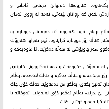
ەنەوە. هەروەها دەتوانن خزمەتی ئامانج و
ازەش بکەن کە بڕواتان پێیەتی، ئەمە لە ڕووی ئەدای
ام بڕوام بەوە هەبووە کە دەرفەتی دووبارە بە
ەر هەڵە زۆر دووبارە کرایەوە، ئیتر تەواو، هەربۆیە
وەکوو سەر چاوپۆشی لە هەڵە دەکرێت، تا ماوەیەکە و
ی لە سەرۆکی حکوومەت و دەستبەکاربوونی کابینەی
 زۆر توند دەبم و خەڵک دەگرم و خەڵک لادەدەم، بەڵام
زادان تەنبێ بکەی، بەڵکو من دەمەوێت خەڵک خۆی چاک
 پێ بدرێت، بەڵام ئەگەر خۆی نەیەوێت، ئەوکاتە با
اقیکرایەوە و کۆتایی هات.