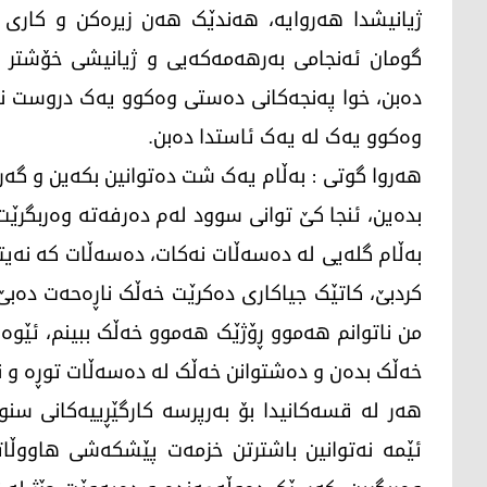
ژیانیشدا هەروایە، هەندێک هەن زیرەکن و کاری 
گومان ئەنجامی بەرهەمەکەیی و ژیانیشی خۆشتر د
دەبن، خوا پەنجەکانی دەستی وەکوو یەک دروست نە
وەکوو یەک لە یەک ئاستدا دەبن.
هەروا گوتی : بەڵام یەک شت دەتوانین بکەین و گ
بدەین، ئنجا کێ توانی سوود لەم دەرفەتە وەربگرێت
بەڵام گلەیی لە دەسەڵات نەکات، دەسەڵات کە نەیت
کردبێ، کاتێک جیاکاری دەکرێت خەڵک ناڕەحەت دەب
من ناتوانم هەموو ڕۆژێک هەموو خەڵک ببینم، ئێوە
خەڵک بدەن و دەشتوانن خەڵک لە دەسەڵات توڕە و ن
هەر لە قسەکانیدا بۆ بەرپرسە کارگێڕییەکانی سن
ئێمە نەتوانین باشترتن خزمەت پێشکەشی هاووڵاتی