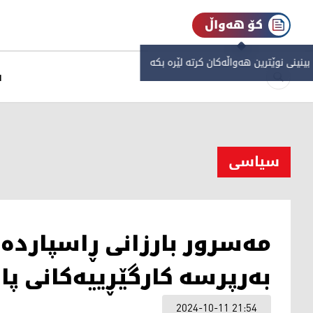
کۆ هەواڵ
 بینینی نوێترین هەواڵەکان کرتە لێرە بکە
س
سیاسی
مەسرور بارزانی ڕاسپاردە 
بەرپرسە کارگێڕییەکانی پا
2024-10-11 21:54