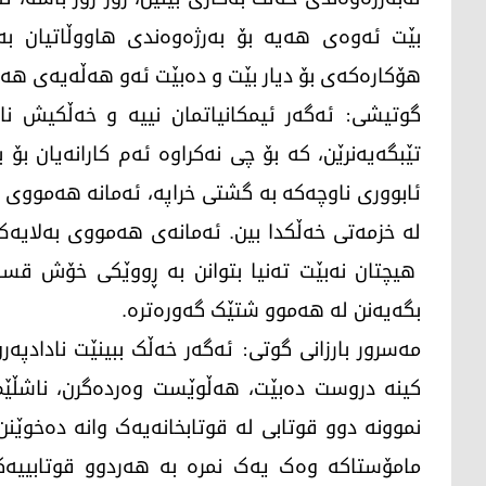
بێت ئەوەی هەیە بۆ بەرژەوەندی هاووڵاتیان بە
هۆکارەکەی بۆ دیار بێت و دەبێت ئەو هەڵەیەی هەی
گوتیشی: ئەگەر ئیمکانیاتمان نییە و خەڵکیش ن
تێبگەیەنرێن، کە بۆ چی نەکراوە ئەم کارانەیان بۆ 
ئابووری ناوچەکە بە گشتی خراپە، ئەمانە هەمووی 
لە خزمەتی خەڵکدا بین. ئەمانەی هەمووی بەلایەک،
هیچتان نەبێت تەنیا بتوانن بە ڕووێکی خۆش قسە
بگەیەنن لە هەموو شتێک گەورەترە.
مەسرور بارزانی گوتی: ئەگەر خەڵک ببینێت نادادپ
کینە دروست دەبێت، هەڵوێست وەردەگرن، ناشڵێ
نموونە دوو قوتابی لە قوتابخانەیەک وانە دەخوێنن
مامۆستاکە وەک یەک نمرە بە هەردوو قوتابییەک