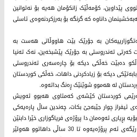
ی پێداوین، کۆمەڵێک زانکۆمان هەیە بۆ نەتوانین
ەبەخشینمان داناوە کە گرنگە بۆ بەرزکردنەوەی ئاستی
گوزارییەکان بە جۆرێک بێت هاووڵاتی هەست بە
 کەرتی تەندروستی بە جۆرێک پێشبخەین، نەک تەنیا
ڵکو دەبێت خەڵکی دیکە بۆ چارەسەری تەندروستی
بەتێکی دیکە بۆ زیادکردنی داهات، خەڵکی کوردستان
ردستان لە هەموو شوێنێک ڕەنگ بداتەوە.
ەرێمی کوردستان کێشەی کەمئاوی هەبوو ئەویش
ی ئیفراز چوار جێبەجێ بکات، چەندین ساڵ پارەیەکی
ۆیە بڕیاری ئەوەمان دا پرۆژەی فریاگوزاری خێرا دابنێن
تا کێشەی کەمئاوی لە هەولێر چارە بکرێت و لە رێگەی ئەم پرۆژەیەوە تا 30 ساڵی داهاتوو هەولێر