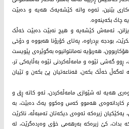
کاری بێنین، ئەوە واتە کێشەیەک هەیە و دەبێت
ە چاک بکەینەوە.
ایزانن، ئەمەش کێشەیە و هیچ نەبێت دەبێت خەڵک
بکرێت، بودجە بڕدراوە، پەتای کۆرۆنا هەبووە و دۆخی
هۆکاربوون، هەربۆیە نەمانتوانیوە بەگوێرەی پێویست
 ڕوو گەشی ئێوە و مامەڵەکردنی ئێوە بەڵایەکی تر،
 لەگەڵ خەڵک بکەن، قەناعەتیان پێ بکەن و تێیان
ەروەری هەیە لە شێوازی مامەڵەکردن، ئەو کاتە ڕق و
م کاردانەوەی هەموو کەس وەکوو یەک دەبێت، بە
، یەکێکیان زیرەکە ئەوەی دیکەتان تەمبەڵە، ناکرێت
ە بدات، کێ زیرەکە بەرهەمی خۆی وەردەگرێت، لە