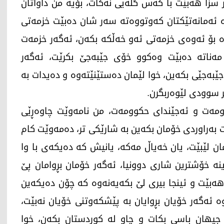
 سزا هەبێت با کەس گلەیی نەکات، بۆیە من داواتان
ە ئەمانەتێکتان کەوتووەتە سەر شان دەبێت خزمەتی
 بۆ ئەوەی خزمەتی ئەو خەڵکە بکەن، ئەگەر خزمەت
ەناتە دەبێت وەکوو خۆی جێبەجێ بکرێت، ئەگەر
ێبەجێی بکەین، خوا لێمان دەستێنێتەوە و دەیدات بە
ر سوودی لێوەربگرن.
کوومەت و ئەجێندای حکوومەت، من نامەوێت چاوەڕێی
ت بەراوردی خۆمان بکەین بە شارێکی تر، دەمەوێت کام
ن لێبێت، یان خەیاڵ مەکە، یانیش کە دەیکەی با وا
ینە خۆشترین شاری دوونیا، ئەگەر خۆمان بڕوامان پێ
 هەبێت و ئینجا بیری لێ بکەیەنەوە کە چۆن دەیکەین
ئەگەر خۆیان بڕوایان بە پێشکەوتنی خۆیان نەبێت،
یهان باسی بکات و چاو لە کوردستان بکەن، خوا