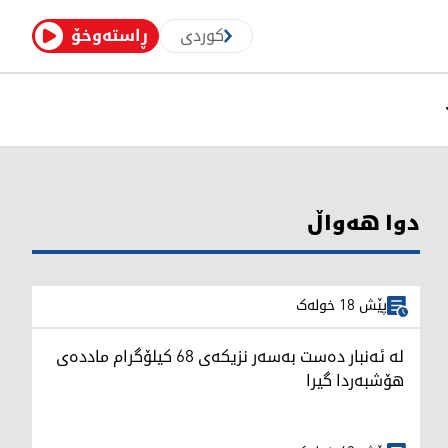
کوردی
ڕاستەوخۆ
دوا هەواڵ
پێش 18 خولەک
لە ئەنبار دەست بەسەر نزیکەی 68 کیلۆگرام ماددەی
هۆشبەردا گیرا