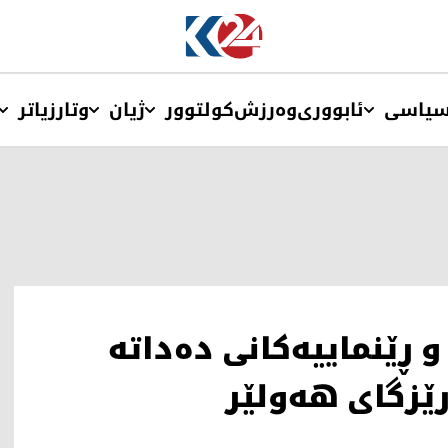
یاسی
ئابووری
وەرزش
کولتوور
ژیان
وتار
زیاتر
و ڕێنماییەکانی دەداتە
رێزگای هەولێر