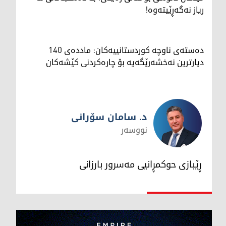
ریاز نەگەڕێیتەوە!
دەستەی ناوچە کوردستانییەکان: ماددەی 140
دیارترین نەخشەرێگەیە بۆ چارەکردنی کێشەکان
د. سامان سۆرانی
نووسەر
د. سامان سۆرانی
ڕێبازی حوکمڕانیی مەسرور بارزانی