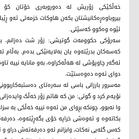
خەڵکێکی زۆریش لە دەوروبەری خۆتان کۆ بک
بیروباوەڕەکانیشتان بکەن هاوکات خزمەتی ئەو ڕێب
ئێوە وەکوو کەسێتی.
سەرۆکی حکوومەت گوتیشی: زۆر شت دەزانم، بەڵ
کەسەکان بدرێتەوە یان بەلایەنێکی بدەم. بەڵام ئەگ
ئەگەر چاوپۆشی لە هەڵەکراوە، بەو مانایە نییە تا
دوای ئەوە دەوەستێت.
مەسرور بارزانی باسی لە سەرەتای دەستبەکاربوون
نۆیەم کرد و گوتی: من کە هاتم زۆر خەڵک وایدەزانی
وا نەبوو، چونکە بڕوای من ئەوە نییە خەڵکی بە س
بکاتەوە و ئەوەشی خراپە خۆی بگەڕێتەوە، دەرفەتی
کەس گلەیی نەکات، وابزانم ئەو دەرفەتەش دراو و ت