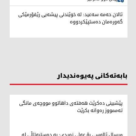
ئالان حەمە سەعید: لە خوێندنی پیشەیی رێفۆرمێکی
گەورەمان دەستپێکردووە
بابەتەکانی پەیوەندیدار
پێشبینی دەکرێت هەفتەی داهاتوو مووچەی مانگی
تەممووز رەوانە بکرێت
میسال ئالوسی بۆ عەلی زەیدی: بە دەستبەتاڵی لە