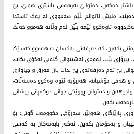
باشتر دەکەن، دەتوانێ بەرهەمی باشتری هەبێ، بێ
ەبێت. منیش ناتوانم بڵێم هەمووی لە یەک ئاستدا
کردووە تاوەکوو ئێمە بڵێن لەم وڵاتە هەموو خەڵک
ەرەنتی بکەین، کە دەرفەتی یەکسان بە هەموو کەسێک
، پیرۆزی بێت، ئەوەی نەشیتوانی گلەیی لەخۆی بکات،
وانی بێ ئەم دەرفەتەی پێ بدات یان فەرق و جیاوازی
ێ و هەقی خۆشیانە، هەربۆیە ئێوە وەکوو دەسەڵات،
 واجیهەن و دەتوانن ڕووێکی جوانی حوکمڕانی پیشانی
اڕەحەت بکەن.
ووری پارێزگای هەولێر، سەرۆکی حکوومەت گوتی: بۆ
یان و بەخۆمان بکەین، ئەگەر بابەتەکان بە کەسی