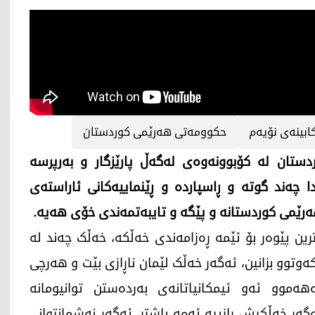
ابینەی نۆیەم
حکوومەتی هەرێمی کوردستان
ستان لە کۆبوونەوەی لەگەڵ پارێزگار و بەرپرسە
دا چەند گوتە و ڕاسپاردە و ڕێنماییەکانی ئاراستەی
هەرێمی کوردستانە و پێگە و تایبەتمەندی خۆی هەیە.
ن پێوەر بۆ ئێمە ڕەزامەندی خەڵکە، خەڵک چەند لە
ەوتوو بزانین، ئەگەر خەڵک لێمان ناڕازی بێت و هەرچی
ەموو ئەو ئیمکانیاتانەی بەردەستن توانیومانە
ەگەر خەڵکیش ڕازییە ئەمە باشتر، ئەگەر نەشمانتوانی