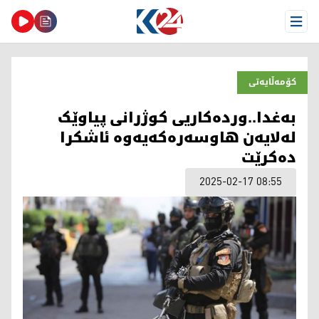
Open Menu
کۆمەڵایەتی
بەغدا..وردەکاریی کوژرانی پیاوێک
لەلایەن هاوسەرەکەیەوە ئاشکرا
دەکرێت
2025-02-17 08:55