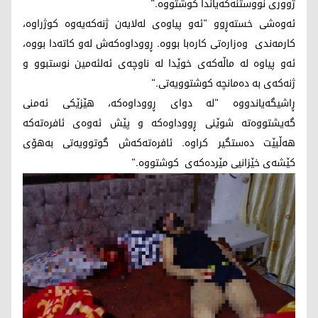
ژووری نووستنەکەیاندا کوشتووە."
ئەوەشی خستەڕوو "ئەو پیاوەی لەلایەن ژنەکەیەوە کوژراوە،
کارمەندی وەزارەتی کارەبا بووە. ڕووداوەکەش لەو کاتەدا بووە،
ئەو پیاوە لە ماڵەکەی خوێدا لە ناوچەی ئەلئەمین نوستبوو و
ژنەکەی بە دەمانچە کوشتوویەتی."
ڕاشیگەیاندووە "لە دوای ڕووداوەکە، هێزێکی ئەمنی
گەیشتووەتە شوێنی ڕووداوەکە و پێش ئەوەی ئافرەتەکە
هەڵبێت دەستگیر کراوە. ئافرەتەکەش گوتوویەتی بەهۆی
کێشەی خێزانیی مێردەکەی کوشتووە."