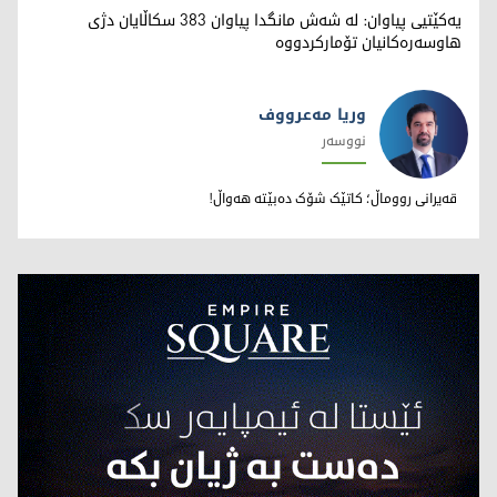
یەکێتیی پیاوان: لە شەش مانگدا پیاوان 383 سکاڵایان دژی
هاوسەرەکانیان تۆمارکردووە
وریا مەعرووف
نووسەر
وریا مەعرووف
قەیرانی رووماڵ؛ کاتێک شۆک دەبێتە هەواڵ!