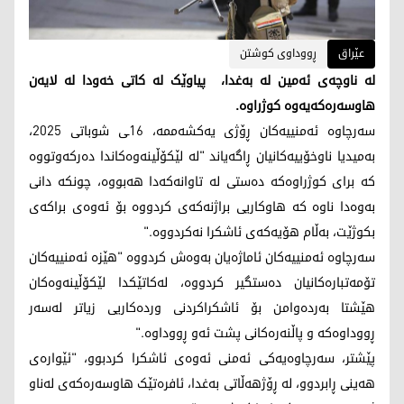
عێراق
ڕووداوی کوشتن
لە ناوچەی ئەمین لە بەغدا، پیاوێک لە کاتی خەودا لە لایەن
هاوسەرەکەیەوە کوژراوە.
سەرچاوە ئەمنییەکان ڕۆژی یەکشەممە، 16ـی شوباتی 2025،
بەمیدیا ناوخۆییەکانیان ڕاگەیاند "لە لێکۆڵینەوەکاندا دەرکەوتووە
کە برای کوژراوەکە دەستی لە تاوانەکەدا هەبووە، چونکە دانی
بەوەدا ناوە کە هاوکاریی براژنەکەی کردووە بۆ ئەوەی براکەی
بکوژێت، بەڵام هۆیەکەی ئاشکرا نەکردووە."
سەرچاوە ئەمنییەکان ئاماژەیان بەوەش کردووە "هێزە ئەمنییەکان
تۆمەتبارەکانیان دەستگیر کردووە، لەکاتێکدا لێکۆڵینەوەکان
هێشتا بەردەوامن بۆ ئاشکراکردنی وردەکاریی زیاتر لەسەر
ڕووداوەکە و پاڵنەرەکانی پشت ئەو ڕووداوە."
پێشتر، سەرچاوەیەکی ئەمنی ئەوەی ئاشکرا کردبوو، "ئێوارەی
هەینی ڕابردوو، لە ڕۆژهەڵاتی بەغدا، ئافرەتێک هاوسەرەکەی لەناو