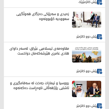
پێش کاتژمێرێک
زەیدی و سەرۆکی دەزگای هەوڵگریی
سعوودیە کۆبوونەوە
پێش دوو کاتژمێر
مقاوەمەی ئیسلامیی عێراق: لەسەر داوای
هادی عامری هێرشەکەمان دواخست
پێش دوو کاتژمێر
رووسیا و ئیمارات جەخت لە سەقامگیری و
ئاشتیی رۆژهەڵاتی ناوەڕاست دەکەنەوە
پێش دوو کاتژمێر