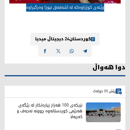
وێنەی کوژراوەکە لە (شەفەق نیوز) وەرگیراوە
کوردستان24 دیجیتاڵ میدیا
دوا هەواڵ
پێش 35 خولەک
نزیکەی 100 هەزار زیارەتکار لە رێگەی
هەرێمی کوردستانەوە چوونە نەجەف و
کەربەلا