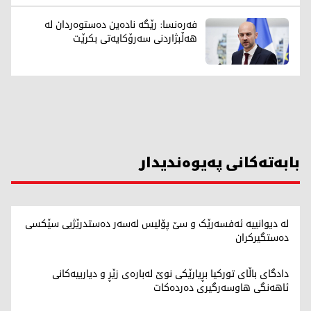
فەرەنسا: رێگە نادەین دەستوەردان لە
هەڵبژاردنی سەرۆکایەتی بکرێت
بابەتەکانی پەیوەندیدار
لە دیوانییە ئەفسەرێک و سێ پۆلیس لەسەر دەستدرێژیی سێکسی
دەستگیرکران
دادگای باڵای تورکیا بڕیارێکی نوێ لەبارەی زێڕ و دیارییەکانی
ئاهەنگی هاوسەرگیری دەردەکات