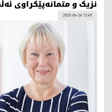
نزیک و متمانەپێکراوی ئەڵم
2025-04-24 12:49