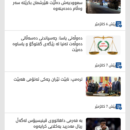
سعوودیەش دەڵێت هێرشمان بکرێتە سەر
وەڵام دەدەینەوە
پێش 6 کاتژمێر
دەوڵەتی یاسا: چەسپاندنی دەسەڵاتی
دەوڵەت تەنیا لە رێگەی گفتوگۆ و یاساوە
دەبێت
پێش 7 کاتژمێر
ترەمپ: نابێت ئێران چەکی ئەتۆمی هەبێت
پێش 7 کاتژمێر
بە فەرمی داهاتووی ڤینیسیۆس لەگەڵ
ریال مەدرید یەکلایی کرایەوە