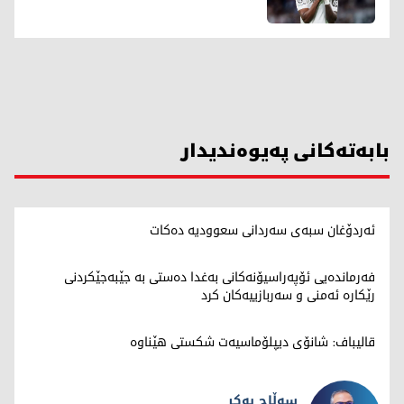
بابەتەکانی پەیوەندیدار
ئەردۆغان سبەی سەردانی سعوودیە دەکات
فەرماندەیی ئۆپەراسیۆنەکانی بەغدا دەستی بە جێبەجێکردنی
رێکارە ئەمنی و سەربازییەکان کرد
قالیباف: شانۆی دیپلۆماسیەت شکستی هێناوە
سەڵاح بەکر