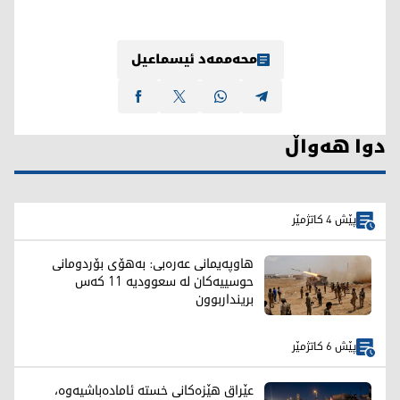
محەممەد ئیسماعیل
دوا هەواڵ
پێش 4 کاتژمێر
هاوپەیمانی عەرەبی: بەهۆی بۆردومانی
حوسییەکان لە سعوودیە 11 کەس
برینداربوون
پێش 6 کاتژمێر
عێراق هێزەکانی خستە ئامادەباشیەوە،