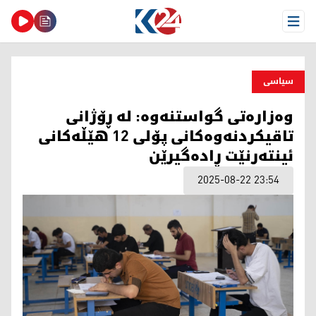
Open Menu
سیاسی
وەزارەتی گواستنەوە: لە ڕۆژانی
تاقیکردنەوەکانی پۆلی 12 هێڵەکانی
ئینتەرنێت ڕادەگیرێن
2025-08-22 23:54