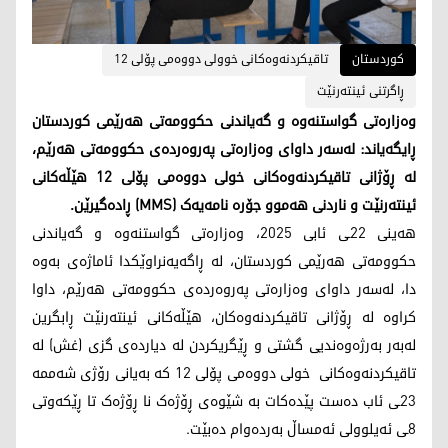
کوردستان
تاقیکردنەوەکانی خوولی دووەمی پۆلی 12
ڕاگرتنی ئینتەرنێت
وەزارەتی گواستنەوە و گەیاندنی حكوومه‌تی هەرێمی کوردستان
ڕایگەیاند: لەسەر داوای وەزارەتی پەروەردەی حکوومەتی هەرێم،
لە ڕۆژانی تاقیکردنەوەکانی خولی دووەمی پۆلی 12 هێڵەکانی
ئینتەرنێت و ناردنی هەموو جۆرە نامەیەک (MMS) ڕادەگیرێن.
هەینی 22ـی ئابی 2025، وەزارەتی گواستنەوە و گەیاندنی
حکوومەتی هەرێمی کوردستان، لە ڕاگەیەنراوێکدا ئاماژەی بەوە
دا، لەسەر داوای وەزارەتی پەروەردەی حکوومەتی هەرێم، داوا
کراوە لە ڕۆژانی تاقیکردنەوەکان، هێڵەکانی ئینتەرنێت ڕابگرین
لەبەر بەرژەوەندیی گشتی و ڕێگریکردن لە دیاردەی گزی (غش) لە
تاقیکردنەوەکانی خولی دووەمی پۆلی 12 کە بەیانی رۆژی شەممە
23ـی ئاب دەست پێدەکات بە شێوەی ڕۆژەک نا ڕۆژەک تا ڕێکەوتی
8ـی ئەیلوولی ئەمساڵ بەردەوام دەبێت.