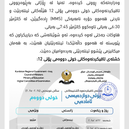
وەزارەتەکە ڕوونی کردەوە، تەنیا لە ڕۆژانی بەڕێوەچوونی
تاقیکردنەوەکانی خولی دووەمی پۆلی 12 هێڵەکانی ئینتەرنێت و
ناردنی هەموو جۆرە نامەیەکی (MMS) ڕادەگیرێن، لە کاتژمێر
6:30ـی بەیانی تاوەکوو کاتژمێر 7:45ـی بەیانی.
هاوکات جەختی لەوە کردەوە، ئەو شوێنانەشی کە دیاریکراون کە
پێویستە لە هەموو حاڵەتێکدا ئینتەرنێتیان هەبێت، بە هەمان
میکانیزمی پێشوو ئینتەرنێتی بەردەوامیان دەبێت.
خشتەی تاقیکردنەوەکانی خولی دووەمی پۆلی 12: