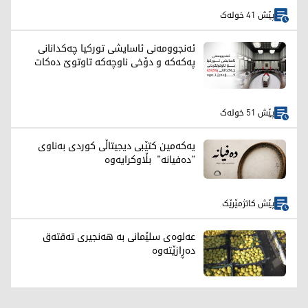
پێش 41 خولەک
ئەنجوومەنی ئاسایشی تورکیا چەکدانانی
پەکەکە و دۆخی ناوچەکە تاوتوێ دەکات
پێش 51 خولەک
یەکەمین کتێبی دیجیتاڵی کوردی بەناوی
"دەفیانە" بڵاوکرایەوە
پێش کاتژمێرێک
عەلوەی سلێمانی بە هەنجیری تەقتەق
دەڕازێتەوە