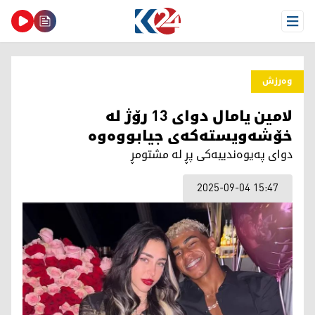
Open Menu
وەرزش
لامین یامال دوای 13 رۆژ لە
خۆشەویستەکەی جیابووەوە
دوای پەیوەندییەکی پڕ لە مشتومڕ
2025-09-04 15:47