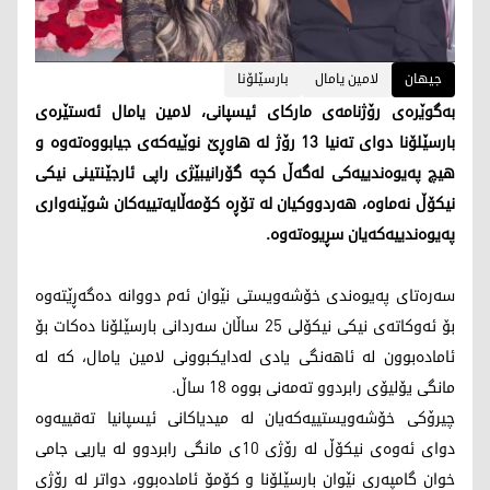
جیهان
لامین یامال
بارسێلۆنا
بەگوێرەی رۆژنامەی مارکای ئیسپانی، لامین یامال ئەستێرەی
بارسێلۆنا دوای تەنیا 13 رۆژ لە هاوڕێ نوێیەکەی جیابووەتەوە و
هیچ پەیوەندییەکی لەگەڵ کچە گۆرانیبێژی راپی ئارجێنتینی نیکی
نیکۆڵ نەماوە، هەردووکیان لە تۆڕە کۆمەڵایەتییەکان شوێنەواری
پەیوەندییەکەیان سڕیوەتەوە.
سەرەتای پەیوەندی خۆشەویستی نێوان ئەم دووانە دەگەڕێتەوە
بۆ ئەوکاتەی نیکی نیکۆلی 25 ساڵان سەردانی بارسێلۆنا دەکات بۆ
ئامادەبوون لە ئاهەنگی یادی لەدایکبوونی لامین یامال، کە لە
مانگی یۆلیۆی رابردوو تەمەنی بووە 18 ساڵ.
چیرۆکی خۆشەویستییەکەیان لە میدیاکانی ئیسپانیا تەقییەوە
دوای ئەوەی نیکۆڵ لە رۆژی 10ی مانگی رابردوو لە یاریی جامی
خوان گامپەری نێوان بارسێلۆنا و کۆمۆ ئامادەبوو، دواتر لە رۆژی