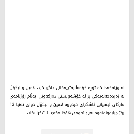
لە وێنەکەدا کە تۆڕە کۆمەڵایەتییەکانی داگیر کرد، لامین و نیکۆڵ
بە زەردەخەنەیەکی پڕ لە خۆشەویستی دەرکەوتن، بەڵام رۆژنامەی
مارکای ئیسپانی ئاشکرای کردووە لامین و نیکۆڵ دوای تەنیا 13
رۆژ جیابوونەتەوە بەبێ ئەوەی هۆکارەکەی ئاشکرا بکات.