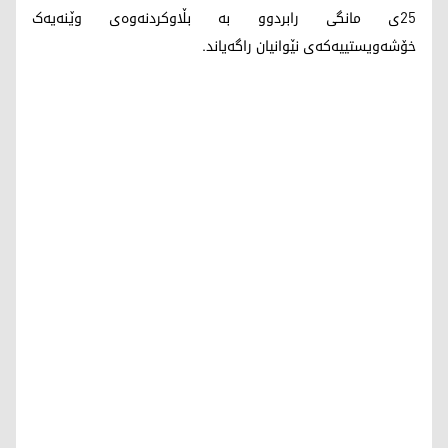
25ی مانگی رابردوو بە بڵاوکردنەوەی وێنەیەک
خۆشەویستییەکەی نێوانیان راگەیاند.