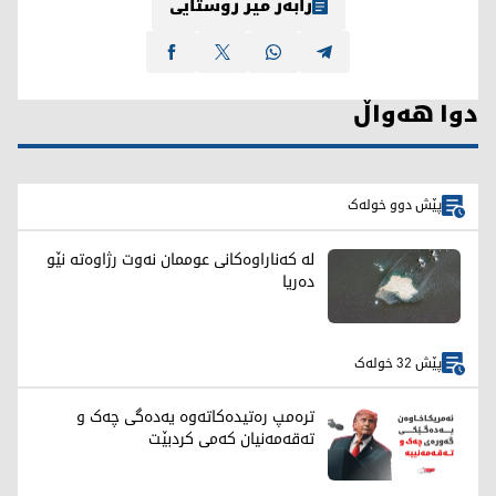
رابەر میر روستایی
دوا هەواڵ
پێش دوو خولەک
لە کەناراوەکانی عوممان نەوت رژاوەته‌ نێو
ده‌ریا
پێش 32 خولەک
ترەمپ رەتیدەکاتەوە یەدەگی چەک و
تەقەمەنیان کەمی کردبێت