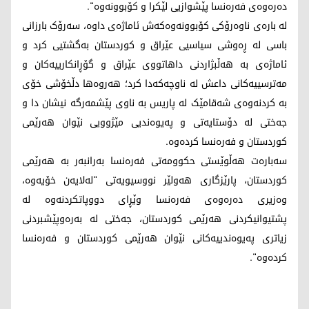
دەرەوەی فەرەنسا پێشوازیی لێکرا و کۆبوونەوە".
لە بارەی ناوەرۆکی کۆبوونەوەکەش ئاماژەی داوە، سەرۆک بارزانی
باسی لە ڕەوشی سیاسیی عێراق و کوردستان بەگشتیی کرد و
ئاماژەی بە هەڵبژاردنی داهاتووی عێراق و گۆڕانکارییەکان و
مەترسییەکانی داعش لە ناوچەکەدا كرد؛ هەروەها دڵخۆشی خۆی
بە کردنەوەی شەقامێک لە پاریس بە ناوی پێشمەرگە نیشان دا و
جه‌ختی لە دۆستایەتی و پەیوەندیی مێژوویی نێوان هەرێمی
کوردستان و فەرەنسا کردەوە.
سەبارەت هەڵوێستی حکوومەتی فەرەنسا بەرانبەر بە هەرێمی
کوردستان، پارێزگاری هەولێر نووسیویەتی "لەلایەن خۆیەوە،
وەزیری دەرەوەی فەرەنسا وێڕای دووپاتکردنەوە لە
پشتیوانیکردنی هەرێمی کوردستان، جەختی لە بەرەوپێشبردنی
زیاتری پەیوەندییەکانی نێوان هەرێمی کوردستان و فەرەنسا
کردەوە".