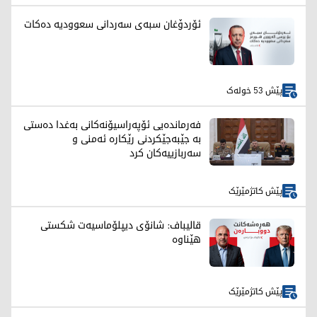
ئۆردۆغان سبەی سەردانی سعوودیە دەکات
پێش 53 خولەک
فەرماندەیی ئۆپەراسیۆنەکانی بەغدا دەستی
بە جێبەجێکردنی رێکارە ئەمنی و
سەربازییەکان کرد
پێش کاتژمێرێک
قالیباف: شانۆی دیپلۆماسیەت شکستی
هێناوە
پێش کاتژمێرێک