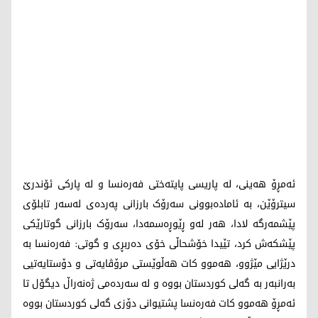
ئەمڕۆ هه‌ینی، لە پاریسی پایتەختی فەرەنسا و لە پارکی ئۆندرێ
سیترۆێن، بە ئامادەبوونی سەرۆک بارزانی پەردەی لەسەر تابلۆی
پێشمەرگە لادا، هەر لەو ڕێوڕەسمەدا، سەرۆک بارزانی گوتارێکی
پێشکەش کرد، تێیدا خۆشحاڵی خۆی دەربڕی و گوتی: فەرەنسا بە
درێژایی مێژوو، هەموو کات هەڵوێستی مرۆڤایەتی و دۆستایەتیی
بەرانبەر بە گەلی کوردستان بووە و لە سەردەمی ژەنەراڵ دیگۆل تا
ئەمڕۆ هەموو کات فەرەنسا پشتیوانی دۆزی گەلی کوردستان بووە