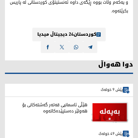
و یەکەم وڵات بووە ڕێگەی داوە ئەنستیتۆی کوردستانی لە پاریس
بکرێتەوە.
کوردستان24 دیجیتاڵ میدیا
دوا هەواڵ
پێش 9 خولەک
هێڵی ئاسمانیی قەتەر گەشتەکانی بۆ
هەولێر دەستپێدەکاتەوە
پێش 49 خولەک