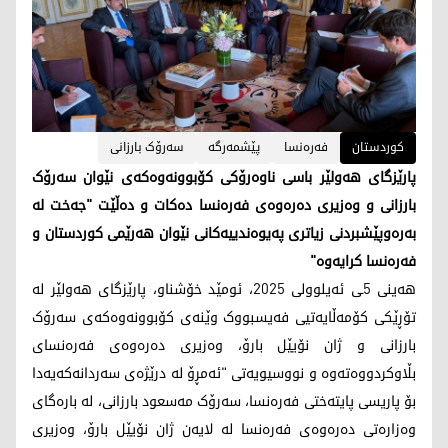
کوردستان
فەرەنسا
پێشمەرگە
سەرۆک بارزانی
پارێزگای هەولێر باسی ناوەرۆکی کۆبوونەوەکەی نێوان سەرۆک
بارزانی و وەزیری دەرەوەی فەرەنسا دەکات و دەڵێت "جەخت لە
بەرەوپێشبردنی زیاتری پەیوەندییەکانی نێوان هەرێمی کوردستان و
فەرەنسا کرایەوە"
هەینی 5ـی ئەیلوولی 2025، ئومێد خۆشناو، پارێزگای هەولێر لە
تۆڕێکی کۆمەڵایەتیی فەیسبووک وێنەی کۆبوونەوەکەی سەرۆک
بارزانی و ژان نۆیێل بارۆ، وەزیری دەرەوەی فەرەنسای
بڵاوکردووەتەوە و نووسیویەتی "ئەمڕۆ لە درێژەی سەردانەکەیەدا
بۆ پاریسی پایتەختی فەرەنسا، سەرۆک مەسعود بارزانی، لە بارەگای
وەزارەتی دەرەوەی فەرەنسا لە لایەن ژان نۆیێل بارۆ، وەزیری