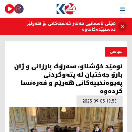
Open Menu
هێڵی ئاسمانیی قەتەر گەشتەکانی بۆ هەولێر
دەستپێدەکاتەوە
سیاسی
ئومێد خۆشناو: سەرۆک بارزانی و ژان
بارۆ جەختیان لە پته‌وکردنی
پەیوەندییەکانی هه‌رێم و فه‌ره‌نسا
كرده‌وه‌
2025-09-05 19:53