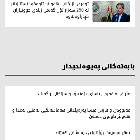
ژووری بازرگانیی هەولێر: تاوەکو ئێستا زیاتر
لە 250 هەزار تۆن گەنمی زیادی جووتیاران
کڕدراوەتەوە
بابەتەکانی پەیوەندیدار
عێراق بە فەرمی یاسای دژەتیرۆر و سزاکانی راگەیاند
عەبوودی و فارس عیسا پەرەپێدانی هەماهەنگیی ئەمنیی بەغدا و
هەولێر تاوتوێ دەکەن
تەقینەوەیەک رۆژئاوای دیمەشقی هەژاند