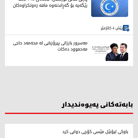
رێگەیە بۆ گەڕاندنەوە مافە زەوتکراوەکان
پێش 4 کاتژمێر
مەسرور بارزانی پیرۆزبایی لە محەمەد حاجی
مەحموود دەکات
بابەتەکانی پەیوەندیدار
باوکی لیۆنێل مێسی کۆچی دوایی کرد