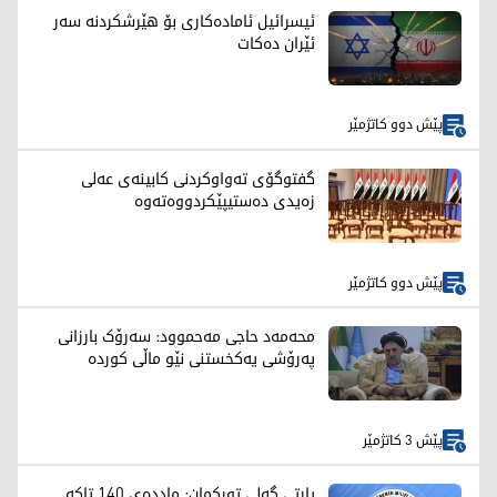
ئیسرائیل ئامادەکاری بۆ هێرشکردنە سەر
ئێران دەکات
پێش دوو کاتژمێر
گفتوگۆی تەواوكردنی كابینەی عەلی
زەیدی دەستیپێكردووەتەوە
پێش دوو کاتژمێر
محەمەد حاجی مەحموود: سەرۆک بارزانی
پەرۆشی یەکخستنی نێو ماڵی کوردە
پێش 3 کاتژمێر
پارتی گەلی تورکمان: ماددەی 140 تاکە