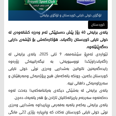
لۆگۆی خولی نایابی كوردستان و لۆگۆی برایەتی
کوردستان
یانەی برایەتی 40 رۆژ پێش دەستپێكی ئەم وەرزە كشانەوەی لە
خولی نایابی كوردستان راگەیاند، هۆكارەكەشی بۆ كێشەی دارایی
دەگەڕێنێتەوە.
ئێوارەی ئەمڕۆ سێشەممە، 9 ئابی 2025، یانەی برایەتی لە
راگەیاندراوێكدا نووسیویەتی: بە نیگەرانییەكی زۆرەوە
رایدەگەیەنین ناتوانین بەشداریی وەرزی نوێی خولی نایابی
كوردستان بكەین، چونكە یانەكەمان هیچ پرۆژەیەكی وەبەرهێنان و
سەرچاوەیەكی داهاتی نییە.
یانەی برایەتی لە بەشێكی دیكەی بەیاننامەكەیدا جەخت لەوە
دەكەنەوە سەرجەم یاریزانەكانیان ئازادن بۆ هەر یانەیەك دەچن.
یانەی برایەتی یەکەم یانەیە بەفەرمی بڕیاریداوە بەشداریی وەرزی
نوێی خولی نایابی کوردستان نەکات کە وابڕیارە رۆژی 22ـی مانگی