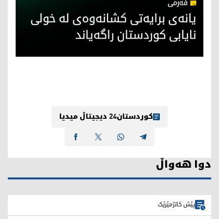
کوردستان24 دیجیتاڵ میدیا
دوا هەواڵ
پێش کاتژمێرێک