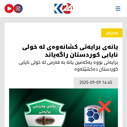
Open Menu
وەرزش
یانەی برایەتی کشانەوەی لە خولی
نایابی کوردستان راگەیاند
برایەتی بووە یەكەمین یانە بە فەرمی لە خولی نایابی
كوردستان دەكشێتەوە
2025-09-09 16:45