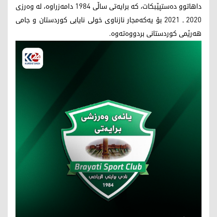
داهاتوو دەستپێبکات، کە برایەتی ساڵی 1984 دامەزراوە، لە وەرزی
2020 ـ 2021 بۆ یەكەمجار نازناوی خولی نایابی كوردستان و جامی
هەرێمی كوردستانی بردووەتەوە.