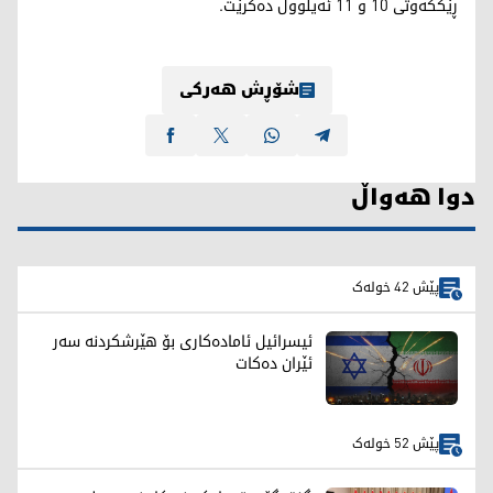
ڕێککەوتی 10 و 11 ئەیلوول دەکرێت.
شۆڕش هەرکی
دوا هەواڵ
پێش 42 خولەک
ئیسرائیل ئامادەکاری بۆ هێرشکردنە سەر
ئێران دەکات
پێش 52 خولەک