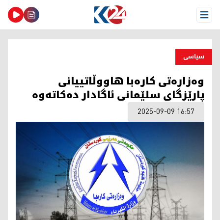
Open Menu
سیاسی
وەزارەتی کارەبا هاووڵاتییانی
پارێزگای سلێمانی ئاگادار دەکاتەوە
2025-09-09 16:57