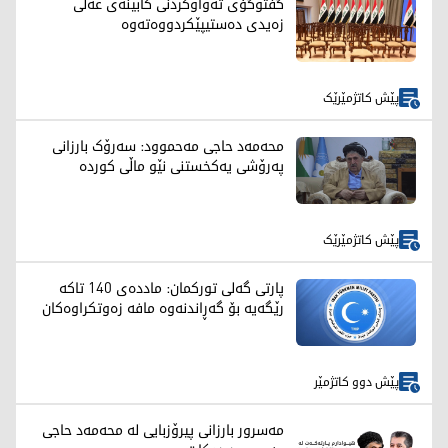
گفتوگۆی تەواوكردنی كابینەی عەلی
زەیدی دەستیپێكردووەتەوە
پێش کاتژمێرێک
محەمەد حاجی مەحموود: سەرۆک بارزانی
پەرۆشی یەکخستنی نێو ماڵی کوردە
پێش کاتژمێرێک
پارتی گەلی تورکمان: ماددەی 140 تاکە
رێگەیە بۆ گەڕاندنەوە مافە زەوتکراوەکان
پێش دوو کاتژمێر
مەسرور بارزانی پیرۆزبایی لە محەمەد حاجی