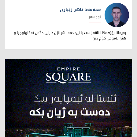
محەمەد تاهر زێبارى
نووسەر
محەمەد تاهر زێبارى
پەیمانا رۆژهەلاتا ناڤەراست یا نى: دەما شیانێن دارایى دگەل تەکنولوجیا و
هێزا ئەتومى کۆم دبن