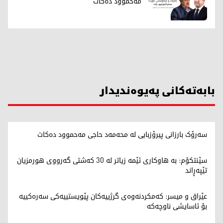
مەحموود دەکات
بابەتەکانی پەیوەندیدار
سەرۆک بارزانی پیرۆزبایی لە محەمەد حاجی مەحموود دەکات
سێنتکۆم: بە هاوکاری ئێمە زیاتر لە 30 کەشتی گەرووی هورمزیان
تێپەڕاند
عێراق و میسر: کەمکردنەوەی گرژییەکان پێویستییەکی سەرەکییە
بۆ ئاسایشی ناوچەکە