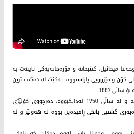
ننا میخائیل، کتێبخانە و مۆزەخانەیەکی تایبەت بە
 کۆن و مێژوویی پاراستووە. یەکێک لە دەگمەنترین
اڵی 1887.
یوحەننا میخائیل مەنسوور، کە خەڵکی شەقڵاوەیە و لە ساڵی 1950 لەدایکبووە، دەرچووی کۆلێژی
وەبەری گشتیی بانکی ڕافیدەین بووە لە هەولێر و لە
یینی بووە. یوحەننا باس لەوە دەکات کە باوکی