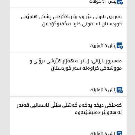
پێش 51 خولەک
وەزیری نەوتی عێراق: بۆ زیادکردنی پشکی هەرێمی
کوردستان لە نەوتی خاو لە گفتوگۆداین
پێش کاتژمێرێک
مەسرور بارزانی: زیاتر لە هەزار هێرشی درۆنی و
مووشەکی کراوەتە سەر کوردستان
پێش کاتژمێرێک
کەمێکی دیکە یەکەم گەشتی هێڵی ئاسمانیی قەتەر
لە هەولێر دەنیشێتەوە
پێش کاتژمێرێک