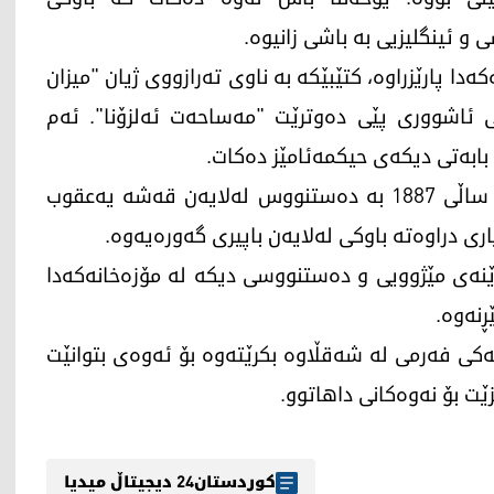
و ئینگلیزیی بە باشی زانیوە.
ا پارێزراوە، کتێبێکە بە ناوی تەرازووی ژیان "میزان
نی ئاشووری پێی دەوترێت "مەساحەت ئەلزۆنا". ئەم
بابەتی دیکەی حیکمەئامێز دەکات.
یوحەننا میخائیل ئاماژەی بەوەدا کە ئەم کتێبە لە ساڵی 1887 بە دەستنووس لەلایەن قەشە یەعقوب
ی دراوەتە باوکی لەلایەن باپیری گەورەیەوە.
نەی مێژوویی و دەستنووسی دیکە لە مۆزەخانەکەدا
ڕنەوە.
ەکی فەرمی لە شەقڵاوە بکرێتەوە بۆ ئەوەی بتوانێت
زێت بۆ نەوەکانی داهاتوو.
کوردستان24 دیجیتاڵ میدیا