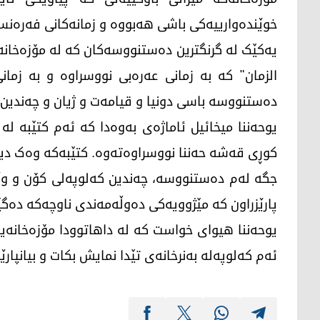
خوێندەوارییەکی باشی هەبووە و زمانەکانی فەرەنسی 
یەکێک لە گرنگترین دەستنووسەکان کە لە مۆزەخانەکەد
الزمان" کە بە زمانی عەرەبی نووسراوە و بە زما
دەستنووسە باسی دونیا و قیامەت و ژیان و چەندین 
کوڕی قەشە حەننا نووسراوەتەوە. کتێبەکە وەک دیار
جگە لەم دەستنووسە، چەندین کەلوپەلی کۆن و وێ
پارێزراون کە مێژوویەکی دەوڵەمەندی ناوچەکە دەگێ
یوحەننا هیوای خواست کە لە داهاتوودا مۆزەخانەی
ئەم کەلوپەلە بەنرخانەی تێدا نمایش بکات و بیانپارێ