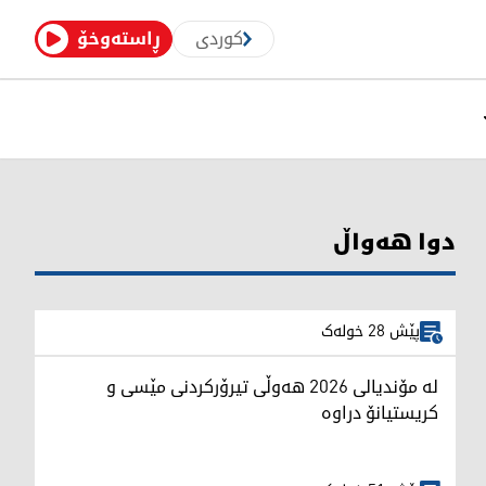
کوردی
ڕاستەوخۆ
دوا هەواڵ
پێش 28 خولەک
لە مۆندیالی 2026 هەوڵی تیرۆرکردنی مێسی و
کریستیانۆ دراوە