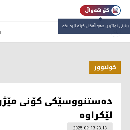
کۆ هەواڵ
 بینینی نوێترین هەواڵەکان کرتە لێرە بکە
س
كولتوور
لێکراوە
2025-09-13 23:18