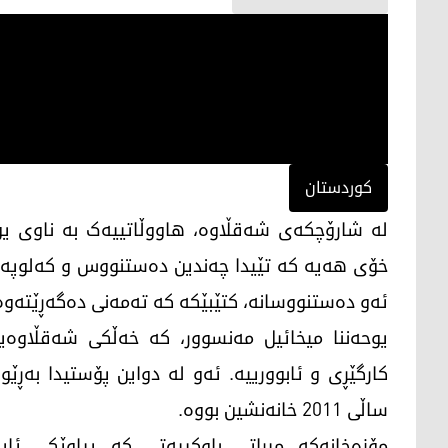
کوردستان
لە شارۆچکەی شەقڵاوە، هاووڵاتییەک بە ناوی یوحە
خۆی هەیە کە تێیدا چەندین دەستنووس و کەلوپەلی
ئەو دەستنووسانە، کتێبێکە کە تەمەنی دەگەڕێتەوە بۆ س
کارگێڕی و ئابوورییە. ئەو لە دواین پۆستیدا بەڕێ
ساڵی 2011 خانەنشین بووە.
مۆزەخانەکە میراتی باوکییەتی کە پیاوێکی ئا