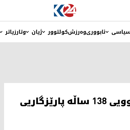
یاسی
ئابووری
وەرزش
کولتوور
ژیان
وتار
زیاتر
دەستنووسێکی کۆنی مێژوویی 138 ساڵە پارێزگاریی