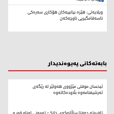
ویلایەتی: هێزە بیانییەکان هۆکاری سەرەکی
ناسەقامگیریی ناوچەکەن
بابەتەکانی پەیوەندیدار
ئیحسان موفتی مێژووی هەولێر لە رێگەی
ئەرشیفنامەوە بڵاودەکاتەوە
ئافرەتە حەفتا ساڵانەکەی خانکێ تەمەنی لەناو قوڕ و