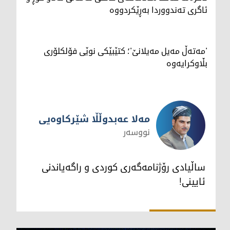
ئاگری تەندووردا بەڕێکردووە
'مەتەڵ مەیل مەیلانێ'؛ کتێبێکی نوێی فۆلکلۆری
بڵاوکرایەوە
مەلا عه‌بدوڵڵا شێرکاوەیی
نووسەر
مەلا عه‌بدوڵڵا شێرکاوەیی
ساڵیادی رۆژنامەگەری کوردی و راگەیاندنی
ئایینی!