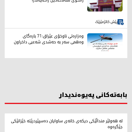
زانکۆی سەلاحەدین راگەیەندرا
پێش کاتژمێرێک
وەزارەتی ناوخۆی عێراق:71 بارەگای
وەهمی سەر بە حەشدی شەعبی داخراون
بابەتەکانی پەیوەندیدار
لە هەولێر منداڵێکی دیکەی خانەی ساوایان دەسپێردرێتە خێزانێکی
جێگرەوە