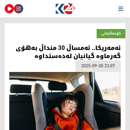
Open Menu
کۆمەڵایەتی
ئەمەریکا.. ئەمساڵ 30 منداڵ بەهۆی
گەرماوە گیانیان لەدەستداوە
2025-09-30 23:07