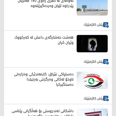
ئەوانەی لە کفری زەوی 180 مەتریان
پێدراوە لێیان وەردەگیرێتەوە
پێش کاتژمێرێک
هەشت حەشارگەی داعش لە کەرکووک
وێران کران
پێش کاتژمێرێک
دەستپاکی عێراق: کارمەندێکی وەزارەتی
ناوخۆ لەکاتی وەرگرتنی بەرتیلدا
دەستگیرکرا
پێش کاتژمێرێک
داشکانی تەندروستی بۆ هەڵگرانی پێناسی