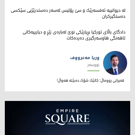
لە دیوانییە ئەفسەرێک و سێ پۆلیس لەسەر دەستدرێژیی سێکسی
دەستگیرکران
دادگای باڵای تورکیا بڕیارێکی نوێ لەبارەی زێڕ و دیارییەکانی
ئاهەنگی هاوسەرگیری دەردەکات
وریا مەعرووف
نووسەر
وریا مەعرووف
قەیرانی رووماڵ؛ کاتێک شۆک دەبێتە هەواڵ!