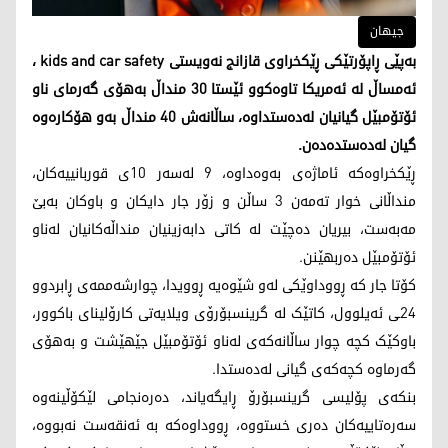
جیهان
بەپێی ڕاپۆرتێکی ڕێکخراوی قازانج نەویستی kids and car safety ،
ئەمساڵ لە ئەمریکا تاوەکوو ئێستا 30 منداڵ بەهۆی گەرمای ناو
ئۆتۆمبێل گیانیان لەدەستداوە، ساڵانەش 40 منداڵ بەو هۆکارەوە
گیان لەدەستدەدەن.
ڕێکخراوەکە ئاماژەی بەوەداوە، 9 لەسەر 10ی قوربانییەکان،
منداڵانی خوار تەمەن 3 ساڵن و زۆر جار دایکان و باوکان بەبێ
مەبەست، بیریان دەچێت لە کاتی دابەزینیان منداڵەکانیان لەناو
ئۆتۆمبێل دەربهێنن.
کۆتا جار کە ڕووداوێکی لەو شێوەیە ڕوویدا، چوارشەممەی ڕابردوو
24ـی ئەیلوول، کاتێک لە گرینسبۆرۆی ویلایەتی کارۆلینای باکوور،
باوکێک کچە چوار ساڵانەکەی لەناو ئۆتۆمبێل جێهێشت و بەهۆی
گەرماوە کچەکەی گیانی لەدەستدا.
بنکەی پۆلیسی گرینسبۆرۆ ڕایگەیاند، دەرەنجامی لێکۆڵینەوە
سەرەتاییەکان دەری خستووە، ڕووداوەکە بە ئەنقەست نەبووە،