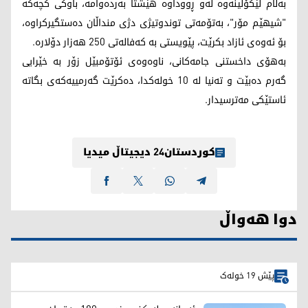
بەڵام لێکۆڵینەوە لەو ڕووداوە هێشتا بەردەوامە، باوکی کچەکە
"شیهێم مۆر"، بەتۆمەتی توندوتیژی دژی منداڵان دەستگیرکراوە،
بۆ ئەوەی ئازاد بکرێت، پێویستی بە کەفالەتی 250 هەزار دۆلارە.
بەهۆی داخستنی جامەکانی، ناوەوەی ئۆتۆمبێل زۆر بە خێرایی
گەرم دەبێت و تەنیا لە 10 خولەکدا، دەکرێت گەرمییەکەی بگاتە
ئاستێکی مەترسیدار.
کوردستان24 دیجیتاڵ میدیا
دوا هەواڵ
پێش 19 خولەک