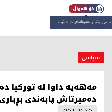
کۆ هەواڵ
 بینینی نوێترین هەواڵەکان کرتە لێرە بکە
س
سیاسی
مەهەپە داوا لە تورکیا دە
دەمیرتاش پابەندی بڕیاری
2025-10-02 16:25