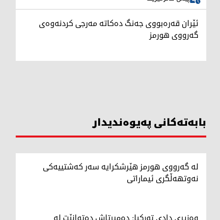
ئێران قەرەبووی جەنگ دەکاتە مەرجی کردنەوەی
گەرووی هورمز
بابەتەکانی پەیوەندیدار
لە گەرووی هورمز هێرشکرایە سەر کەشتییەکی
نەوتهەڵگری ئیماراتی
وەزیری دادی تورکیا: دەمیرتاش دەتوانێت لە