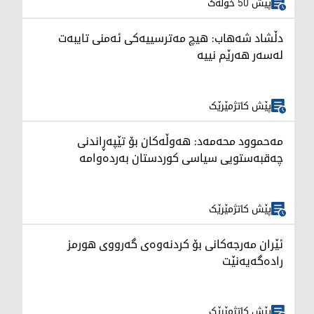
پێش 50 خولەک
دڵشاد شەهاب: هیچ مەترسییەکی ئەمنی تایبەت
لەسەر هەرێم نییە
پێش کاتژمێرێک
مەحموود محەمەد: هەوڵەکان بۆ تێپەڕاندنی
چەقبەستویی سیاسی کوردستان بەردەوامە
پێش کاتژمێرێک
ئێران مەرجەکانی بۆ کردنەوەی گەرووی هورمز
رادەگەیەنێت
پێش کاتژمێرێک