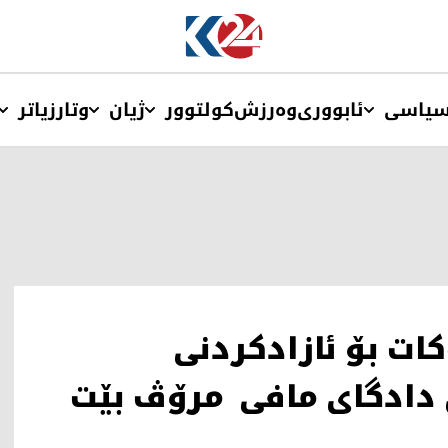
یاسی
ئابووری
وەرزش
کولتوور
ژیان
وتار
زیاتر
کات بۆ ئازادکردنی
 دادگای مافی مرۆڤ بێت