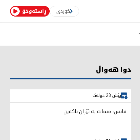
کوردی
ڕاستەوخۆ
دوا هەواڵ
پێش 28 خولەک
ڤانس: متمانە بە ئێران ناکەین