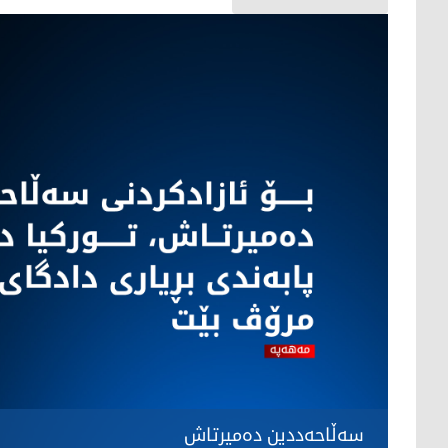
سەڵاحەددین دەمیرتاش