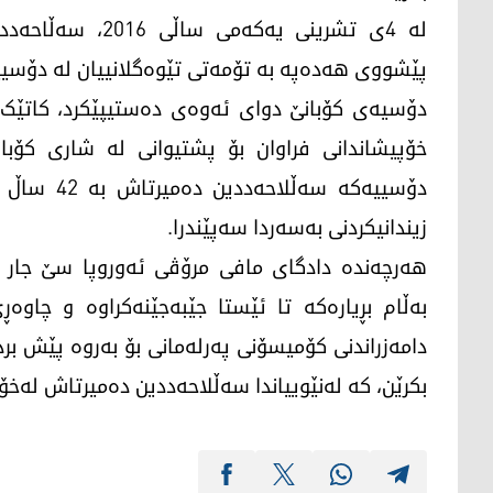
لە 4ی تشرینی یە
پێشووی هەدەپە بە تۆمەتی تێوەگلانییان لە دۆسیی
خۆپیشاندانی فراوان بۆ پشتیوانی لە شاری کۆبا
زیندانیکردنی بەسەردا سەپێندرا.
هەرچەندە دادگای مافی مرۆڤی ئەوروپا سێ جار دا
بەڵام بڕیارەکە تا ئێستا جێبەجێنەکراوە و چاو
دامەزراندنی کۆمیسۆنی پەرلەمانی بۆ بەروە پێش برد
بکرێن، کە لەنێوییاندا سەڵلاحەددین دەمیرتاش لەخۆ