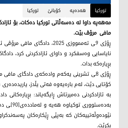
تورکیا
هەدەپە
کۆبانێ
تورکیا
مەهەپە داوا لە دەسەڵاتی تورکیا دەکات، بۆ ئازاد
مافی مرۆڤ بێت.
ڕۆژی 9ـی تەممووزی 2025، دادگ
نایاسایی وەسفکرد و داوای ئازادکردنی کرد، دادگا
بڕیارەکە بدات.
ڕۆژی 8ـی تشرینی یەکەم وادەکەی دادگای مافی 
کۆتایی دێت، لەم بارەیەوە فەتی یڵدز، یاریدەدەری
بە ئازادکردنی دەمیرتاش ڕایگەیاند: بڕیارەکانی د
بەدەستوور
نێودەوڵەتییەکان کە بەپێی ڕێکارەکان پەسەندکرا
بکرێت.