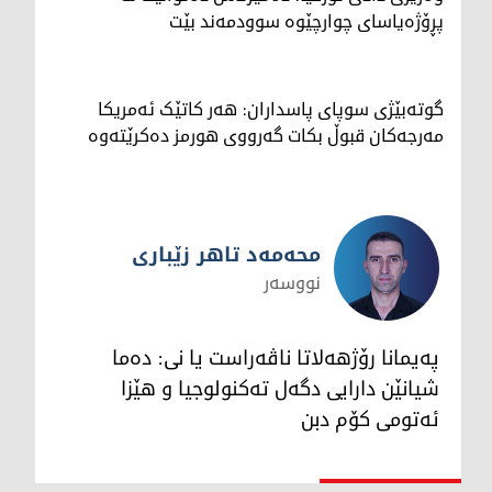
پڕۆژەیاسای چوارچێوە سوودمەند بێت
گوتەبێژی سوپای پاسداران: هەر کاتێک ئەمریکا
مەرجەکان قبوڵ بکات گەرووی هورمز دەکرێتەوە
محەمەد تاهر زێبارى
نووسەر
محەمەد تاهر زێبارى
پەیمانا رۆژهەلاتا ناڤەراست یا نى: دەما
شیانێن دارایى دگەل تەکنولوجیا و هێزا
ئەتومى کۆم دبن