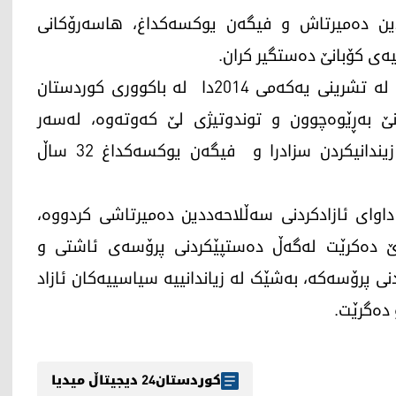
کەمی ساڵی 2016، سەڵاحەددین دەمیرتاش و فیگەن یوکسەکداغ، هاسەرۆکانی
ەی کۆبانێ دەستگیر کران.
دۆسیەی کۆبانێ دوای ئەوەی دەستیپێکرد، کاتێک لە تشرینی یەکەمی 2014دا لە باکووری کوردستان
نێ بەڕێوەچوون و توندوتیژی لێ کەوتەوە، لەسەر
دۆسییەکە سەڵلاحەددین دەمیرتاش بە 42 ساڵ زیندانیکردن سزادرا و فیگەن یوکسەکداغ 32 ساڵ
وای ئازادکردنی سەڵلاحەددین دەمیرتاشی کردووە،
ەڕێ دەکرێت لەگەڵ دەستپێکردنی پرۆسەی ئاشتی و
نی پرۆسەکە، بەشێک لە زیاندانییە سیاسییەکان ئازاد
 دەگرێت.
کوردستان24 دیجیتاڵ میدیا