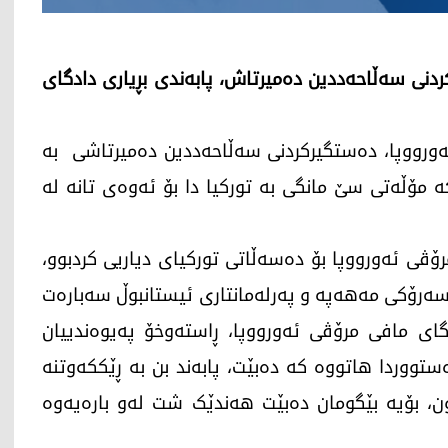
کردنی سەڵاحەددین دەمیرتاش، پابەندی بڕیاری دادگای
ای مافی مرۆڤی ئەورووپا، دەستگیرکردنی سەڵاحەددین دەمیرتاشی بە
کە مۆڵەتی سێ مانگی بە تورکیا دا بۆ ئەوەی تانە لە
مرۆڤی ئەورووپا بۆ دەسەڵاتی تورکیای دیاریی کردبوو،
 سەرۆکی مەهەپە و پەرلەمانتاری ئیستانبوڵ سەبارەت
ادگای مافی مرۆڤی ئەورووپا، ڕاستەوخۆ پەیوەندییان
ی توکیاوە هەیە و لەماددەی(90)ـی دەستووردا هاتووە کە دەبێت، پابەند بن بە ڕێککەوتنە
ون، بۆیە بێگومان دەبێت هەندێک شت لەو بارەیەوە