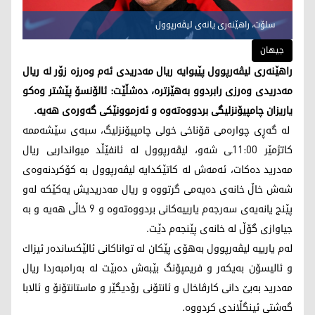
سلۆت، راهێنەری یانەی لیڤەرپوول
جیهان
راهێنەری لیڤەرپوول پێیوایە ریال مەدریدی ئەم وەرزە زۆر لە ریال
مەدریدی وەرزی رابردوو بەهێزترە، دەشڵێت: ئالۆنسۆ پێشتر وەكو
یاریزان چامپیۆنزلیگی بردووەتەوە و ئەزموونێكی گەورەی هەیە.
له‌ گه‌ڕی چواره‌می قۆناخی خولی چامپیۆنزلیگ، سبەی سێشەممە
كاتژمێر 11:00ـی شەو، لیڤەرپوول له‌ ئانفێڵد میوانداریی ریال
مه‌درید ده‌كات، ئەمەش لە كاتێكدایە لیڤه‌رپوول به‌ كۆكردنه‌وه‌ی
شه‌ش خاڵ خانه‌ی ده‌یه‌می گرتووه‌ و ریال مه‌دریدیش یه‌كێكه‌ له‌و
پێنج یانه‌یه‌ی سه‌رجه‌م یارییه‌كانی بردووه‌ته‌وه‌ و 9 خاڵی هه‌یه‌ و به‌
جیاوازی گۆڵ له‌ خانه‌ی پێنجه‌م دێت.
له‌م یارییه‌ لیڤه‌رپوول به‌هۆی پێكان له‌ تواناكانی ئالێكسانده‌ر ئیزاك
و ئالیسۆن به‌یكه‌ر و فریمپۆنگ بێبه‌ش ده‌بێت له‌ به‌رامبه‌ردا ریال
مه‌درید به‌بێ دانی كارڤاخال و ئانتۆنی رۆدیگێر و ماستانتۆنۆ و ئالابا
گه‌شتی ئینگڵاندی كردووه‌.