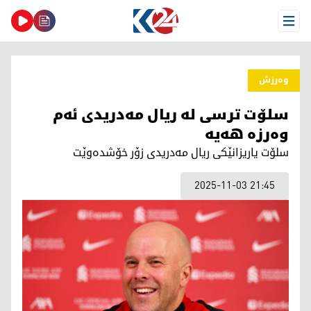
Open Menu
وەرزش
سلۆت ترسی لە ریال مەدریدی ئەم
وەرزە هەیە
سلۆت یاریزانێكی ریال مەدریدی زۆر خۆشدەوێت
2025-11-03 21:45