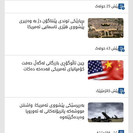
پێش 25 خولەک
بڕیارێکی توندی پێنتاگۆن دژ بە وەزیری
پێشووی هێزی ئاسمانیی ئەمریکا
پێش 43 خولەک
چین ئاڵوگۆڕی بازرگانی لەگەڵ حەفت
کۆمپانیای ئەمریکی قەدەخە دەکات
پێش کاتژمێرێک
بەرپرسێکی پێشووی ئەمریکا: واشنتن
مووشەکە پاتریۆتەکانی لە ئەوروپا
وەردەگرێتەوە