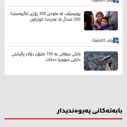
پێش کاتژمێرێک
یونیسێف: لە ماوەی 300 رۆژی ئاگربەستدا
300 منداڵ لە غەززەدا کوژراون
پێش کاتژمێرێک
بانکی جیهانی بە 100 ملیۆن دۆلار پاڵپشتی
دارایی سووریا دەکات
بابەتەکانی پەیوەندیدار