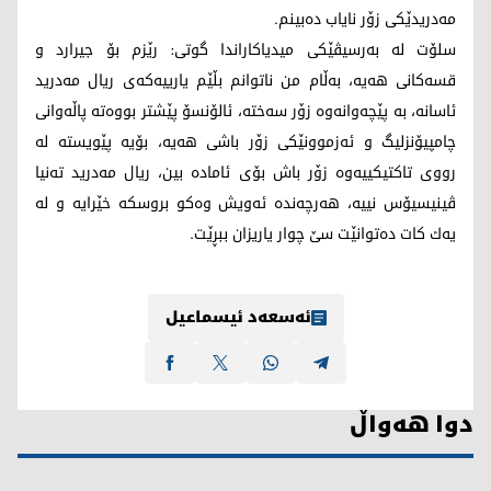
مه‌دریدێكی زۆر نایاب ده‌بینم.
سلۆت لە بەرسیڤێكی میدیاكاراندا گوتی: رێزم بۆ جیرارد و
قسه‌كانی هه‌یه‌، به‌ڵام من ناتوانم بڵێم یارییه‌كه‌ی ریال مه‌درید
ئاسانه‌، به‌ پێچه‌وانه‌وه‌ زۆر سه‌خته‌، ئالۆنسۆ پێشتر بووه‌ته‌ پاڵه‌وانی
چامپیۆنزلیگ و ئه‌زموونێكی زۆر باشی هه‌یه‌، بۆیه‌ پێویسته‌ له‌
رووی تاكتیكییه‌وه‌ زۆر باش بۆی ئاماده‌ بین، ریال مه‌درید ته‌نیا
ڤینیسیۆس نییه‌، هه‌رچه‌نده‌ ئه‌ویش وه‌كو بروسكه‌ خێرایه‌ و له‌
یه‌ك كات ده‌توانێت سێ چوار یاریزان ببڕێت.
ئەسعەد ئیسماعیل
دوا هەواڵ