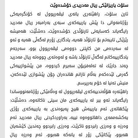
سلۆت یاریزانێكی ریال مەدریدی خۆشدەوێت
ئارن سلۆت، راهێنەری یانەی لیڤەرپوول لە كۆنگرەیەكی
رۆژنامەوانی دا پێش یارییەكەی سبەی بەرامبەر ریال مەدرید
رایگەیاند كەسایەتی ئارنۆڵدی خۆشدەوێت، دەشڵێت: هه‌میشه‌
رێزێكی تایبه‌تم بۆ ئارنۆڵد هه‌یه‌، یادگاری زۆرم له‌گه‌ڵی هه‌یه‌ و ئه‌و
له‌ سه‌رده‌می من كاپتنی دووه‌می لیڤه‌رپوول بوو، سه‌رجه‌م
یادگارییه‌كانم له‌گه‌ڵ ئارنۆڵد باشه‌ و له‌وه‌ته‌ی چووه‌ته‌ ریال مه‌درید
چه‌ند جارێك له‌ ته‌له‌فزیۆن سه‌یرم كردووه‌، من پێشوازییه‌كی
گه‌رمی لێده‌كه‌م به‌ڵام نازانم هانده‌ران چۆن پێشوازی لێده‌كه‌ن،
منیش ته‌نیا له‌ خۆم به‌رپرسم.
راهێنەرە هۆڵەندییەكەی لیڤەرپوول لە وەڵامێكی رۆژنامەنووساندا
رایگەیاند ئەو بیر له‌ یارییه‌كه‌ی مان سیتی ناكاته‌وه‌، دەشڵێت:
پێكهاته‌ی ئه‌م یارییه‌ش هیچ په‌یوه‌ندی به‌ یارییه‌كه‌ی رۆژی
یه‌كشه‌ممه‌ی داهاتووه‌وه‌ نییه‌، به‌راوردكردنی ریال مه‌درید ئه‌م
وه‌رزه‌ و وه‌رزی رابردوو ناكرێت، وه‌رزی رابردوو چه‌ندین كێشه‌یان
هه‌بوو، پێكانێكی زۆر له‌ یانه‌كه‌ هه‌بوو، ئه‌م وه‌رزه‌ ریال