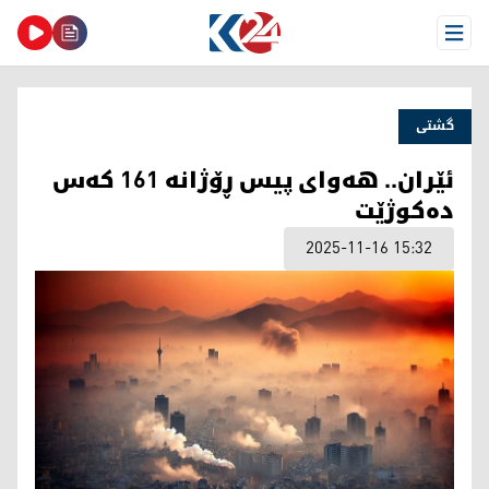
Open Menu
گشتی
ئێران.. هەوای پیس ڕۆژانە 161 کەس
دەکوژێت
2025-11-16 15:32