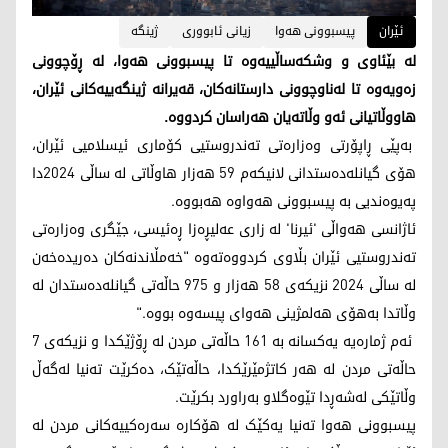
ئێران
پیسبوونی هەوا
زیانی ئابووری
ژینگە
لە بێئاوی و وشکەساڵییەوە تا پیسبوونی هەوا، لە ڕۆچوونی
زەویەوە تا لەناوچوونی دارستانەکان، قەیرانە ژینگەییەکانی ئێران،
هاووڵاتیانی ئەو وڵاتەیان هەراسان کردووە.
بەپێی ڕاپۆرتی وەزارەتی تەندروستیی کۆماری ئیسلامیی ئێران،
هۆی گیانلەدەستدانی لانیکەم 59 هەزار هاوڵاتی لە ساڵی 2024دا
پەیوەندیی بە پیسبوونی هەواوە هەبووە.
ئاژانسی هەواڵی 'ئیرنا' لە زاری عەلیڕەزا ڕەئیسی، جێگری وەزارەتی
تەندروستیی ئێران بڵاوی کردووەتەوە "خەمڵاندنەکان دەریدەخەن
لە ساڵی 2024 نزیکەی 58 هەزار و 975 حاڵەتی گیانلەدەستدان لە
وڵاتدا بەهۆی هەلمژینی هەوای پیسەوە بووە."
ئەم ژمارەیە یەکسانە بە 161 حاڵەتی مردن لە ڕۆژێکدا و نزیکەی 7
حاڵەتی مردن لە هەر کاتژمێرێکدا، حاڵەتێک، دەکرێت تەنیا لەگەڵ
وڵاتێکی لەشەڕدا تێوەگلاو بەراورد بکرێت.
پیسبوونی هەوا تەنیا یەکێک لە هۆکارە سەرەکییەکانی مردن لە