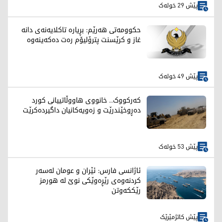
پێش 29 خولەک
حکوومەتی هەرێم: بڕیارە تاکلایەنەی دانە
غاز و کرێسنت پترۆلیۆم رەت دەکەینەوە
پێش 49 خولەک
کەرکووک.. خانووی هاووڵاتییانی کورد
دەڕوخێندرێت و زەویەکانیان داگیردەکرێت
پێش 53 خولەک
ئاژانسی فارس: ئێران و عومان لەسەر
کردنەوەی رێڕەوێکی نوێ لە هورمز
رێککەوتن
پێش کاتژمێرێک