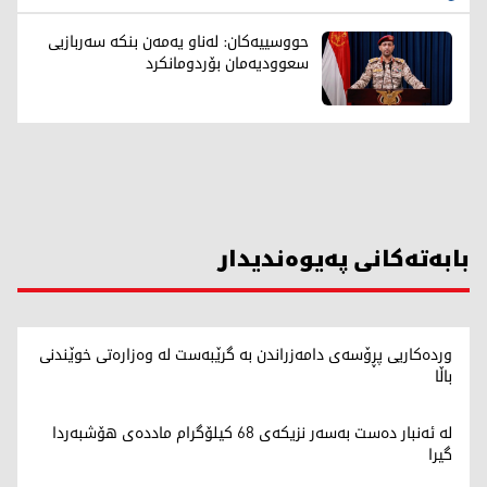
حووسییەکان: لەناو یەمەن بنکە سەربازیی
سعوودیەمان بۆردومانکرد
بابەتەکانی پەیوەندیدار
وردەکاریی پڕۆسەی دامەزراندن بە گرێبەست لە وەزارەتی خوێندنی
باڵا
لە ئەنبار دەست بەسەر نزیکەی 68 کیلۆگرام ماددەی هۆشبەردا
گیرا