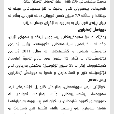
دەبێت بودجەیەکی 206 هەزار ملیار تومەنی تەرخان بکات!
هەرچەندە پیسبوونی هەوا یەکێک لە هۆ جددییەکانی مردنە لە
جیهاندا و ساڵانە 7.9 ملیۆن کەس قوربانی دەبنە قوربانی، بەڵام لە
ئێران ڕێژەی قوربانیان بە بەراورد بە تێکڕای جیهان بەرزترە.
دووکەڵی ژەهراوی
یەکێک لە هۆ سەرەکییەکانی پیسبوونی ژینگە و هەوای ئێران،
جگە لە ناکارامەیی سیاسەتەکانی حکوومەت، زۆریی ژمارەی
ئۆتۆمبێلە تایبەتی و گشتییەکانە. لە ساڵی 2011 ژمارەی
ئۆتۆمبێلەکان لە ئێران 12 ملیۆن بوو، بەڵام ئەمڕۆ ژمارەیان
گەیشتووەتە زیاتر لە 25 ملیۆن ئۆتۆمبیل؛ بەشێکی بەرچاوی ئەم
ئۆتۆمبێلانە کۆن و ناستانداردن و هەوا بە دووکەڵی ژەهراوی
پیس دەکەن.
کوالێتیی نزمی سووتەمەنی، بەتایبەتی گازوایل، کێشەیەکی ترە.
هەروەها، پیشەسازییەکانی وڵات، بەتایبەت ئەوانەی لە
دەوروبەری گەورە شارەکانن، پشکیان لەم پیسبوونە بەرفراوانەدا
هەیە؛ سەرباری ئەو ڕاستییە تاڵانە، هێشتا هیچ ئاسۆیەک بۆ