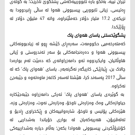
ئێران نییە، بەڵکو بارە ئابوورییەکەشی پشتگوێ ناخرێت؛ بە گوتەی
ڕەئیسی، زیانی ئابووریی پیسبوونی هەوا لە ساڵی ڕابردوودا بە
نزیکەی 17.2 ملیار دۆلار خەمڵێنراوە، واتە 47 ملیۆن دۆلار لە
ڕۆژێکدا.
پشگوێخستنی یاسای هەوای پاک
کەمتەرخەمیی حکوومەت، سەرەڕای کێشە ڕوو لە زیادبوونەکانی
پیسبوونی هەوا و دەرەنجامەکانی بۆ سەر تەندروستی و ژیانی
هاوڵاتیان، وایکردووە ئەو دامەزراوانەی کە دەبێت لەم بوارەدا
چالاک بن، ڕێبازێکی کاریگەر نەگرنەبەر.. یاسای 'هەوای پاک' کە لە
ساڵی 2017 پەسەند کرا، هێشتا لەسەر کاغەز ماوەتەوە و جێبەجێ
نەکراوە.
بە گوێرەی یاسای 'هەوای پاک' ئەرکی دامەزراوە جێبەجێکارە
جیاوازەکانی وەک وەزارەتی ناوخۆ، وەزارەتی نەوت، وەزارەتی وزە،
هێزەکانی پۆلیس و ناوخۆ، شارەوانییەکان و ڕێکخراوی ڕادیۆ و
تەلەڤزیۆن، هەریەکەیان لە بواری خۆیاندا بەشداریی لە
کۆنترۆڵکردنی پیسبوونی هەوادا بکەن؛ بەڵام دیارە بەشدارییەکی