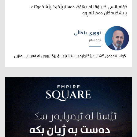
کۆنفرانسی کلینۆڤا لە دهۆک دەستیپێکرد؛ پێشکەوتنە
پزیشکییەکان دەخرێنەڕوو
نووری بێخاڵی
نووسەر
نووری بێخاڵی
گواستنەوەی گشتی؛ رێگاچارەی ستراتیژی بۆ رزگاربوون لە قەیرانی بەنزین