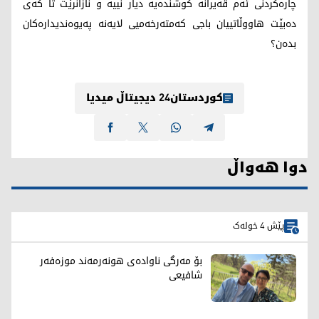
چارەکردنی ئەم قەیرانە کوشندەیە دیار نییە و نازانرێت تا کەی
دەبێت هاووڵاتییان باجی کەمتەرخەمیی لایەنە پەیوەندیدارەکان
بدەن؟
کوردستان24 دیجیتاڵ میدیا
دوا هەواڵ
پێش 4 خولەک
بۆ مەرگی ناوادەی هونەرمەند موزەفەر
شافیعی