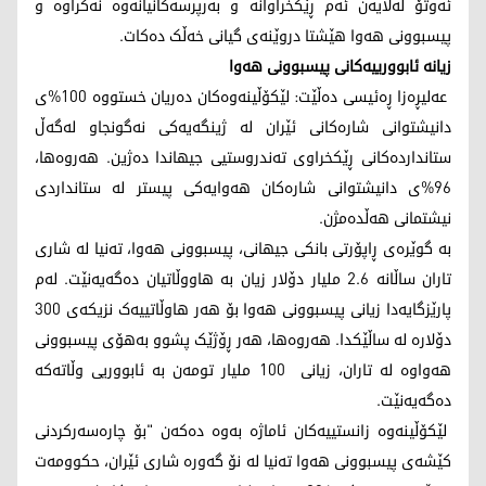
ئەوتۆ لەلایەن ئەم ڕێکخراوانە و بەرپرسەکانیانەوە نەکراوە و
پیسبوونی هەوا هێشتا دروێنەی گیانی خەڵک دەکات.
زیانە ئابوورییەکانی پیسبوونی هەوا
عەلیڕەزا ڕەئیسی دەڵێت: لێکۆڵینەوەکان دەریان خستووە 100%ی
دانیشتوانی شارەکانی ئێران لە ژینگەیەکی نەگونجاو لەگەڵ
ستانداردەکانی ڕێکخراوی تەندروستیی جیهاندا دەژین. هەروەها،
96%ی دانیشتوانی شارەکان هەوایەکی پیستر لە ستانداردی
نیشتمانی هەڵدەمژن.
بە گوێرەی ڕاپۆرتی بانکی جیهانی، پیسبوونی هەوا، تەنیا لە شاری
تاران ساڵانە 2.6 ملیار دۆلار زیان بە هاووڵاتیان دەگەیەنێت. لەم
پارێزگایەدا زیانی پیسبوونی هەوا بۆ هەر هاوڵاتییەک نزیکەی 300
دۆلارە لە ساڵێکدا. هەروەها، هەر ڕۆژێک پشوو بەهۆی پیسبوونی
هەواوە لە تاران، زیانی 100 ملیار تومەن بە ئابووریی وڵاتەکە
دەگەیەنێت.
لێکۆڵینەوە زانستییەکان ئاماژە بەوە دەکەن "بۆ چارەسەرکردنی
کێشەی پیسبوونی هەوا تەنیا لە نۆ گەورە شاری ئێران، حکوومەت