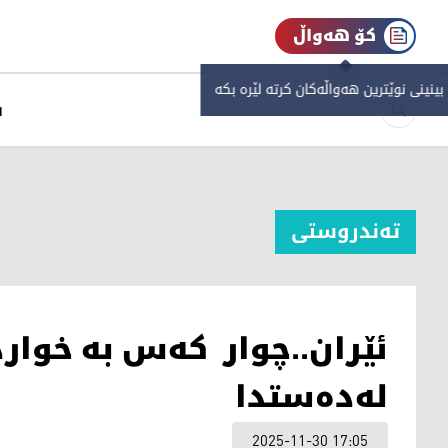
کۆ هەواڵ
 بینینی نوێترین هەواڵەکان کرتە لێرە بکە
س
تەندروستی
ئێران..چوار کەس بە خوار
لەدەستدا
2025-11-30 17:05