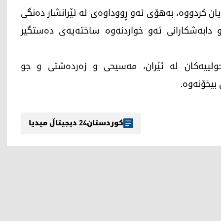
یان کردووە، بەهۆی ئەو ڕووداوەی لە ئێرانشار دەنگی
دابەشکارانی ئەو خواردنەوە ساختەیەی دەستگیر
ولییەکان لە ئێران، مەسیحی و زەردەشتی و جو
 بیخۆنەوە.
کوردستان24 دیجیتاڵ میدیا