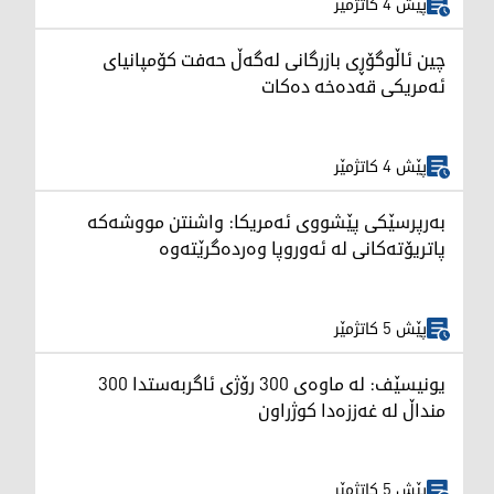
پێش 4 کاتژمێر
چین ئاڵوگۆڕی بازرگانی لەگەڵ حەفت کۆمپانیای
ئەمریکی قەدەخە دەکات
پێش 4 کاتژمێر
بەرپرسێکی پێشووی ئەمریکا: واشنتن مووشەکە
پاتریۆتەکانی لە ئەوروپا وەردەگرێتەوە
پێش 5 کاتژمێر
یونیسێف: لە ماوەی 300 رۆژی ئاگربەستدا 300
منداڵ لە غەززەدا کوژراون
پێش 5 کاتژمێر