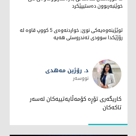
خوێنبەربوون دەستیپێکرد
توێژینەوەیەکی نوێ; خواردنەوەی 5 کووپ قاوە لە
رۆژێکدا سوودی تەندروستی هەیە
د. رۆژین مەهدی
نووسەر
د. رۆژین مەهدی
کاریگەری تۆڕە کۆمەڵایەتییەکان لەسەر
تاکەکان