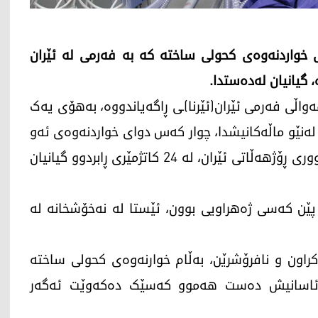
ی خواردنەوەی کحولی ساختە کە بە فەرمی لە ئێران
 گیانیان لەدەستدا.
ەواڵی فەرمی ئێران(ئێرنا)ـی ڕاگەیاندووە، بەهۆی یەک
لەنێو ماڵەکانیشدا، چوار کەس دوای خواردنەوەی ئەو
خوارنەوە کحولییە قەدەغەکراوە، لە ئێرانشاری باشووری ڕۆژهەڵاتی ئێران، لە 24 کاتژمێری ڕابردوو گیانیان
 پێن کەسی ژەهراویی بوون، ئێستا لە نەخۆشخانە لە
کراون و نافرۆشرێن، بەڵام خوارنەوەی کحولی ساختە
بە ئاسانیش دەست هەموو کەسێک دەکەوێت ئەگەر