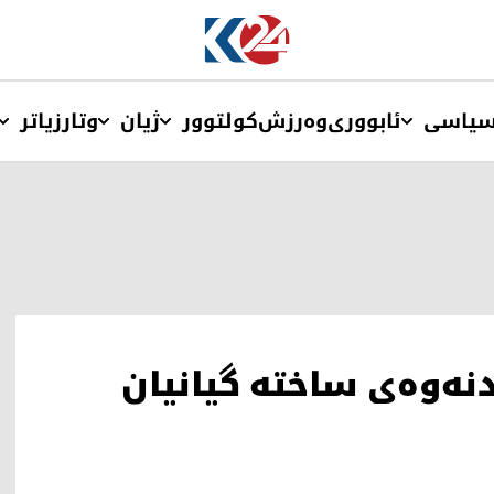
یاسی
ئابووری
وەرزش
کولتوور
ژیان
وتار
زیاتر
دنەوەی ساختە گیانیان