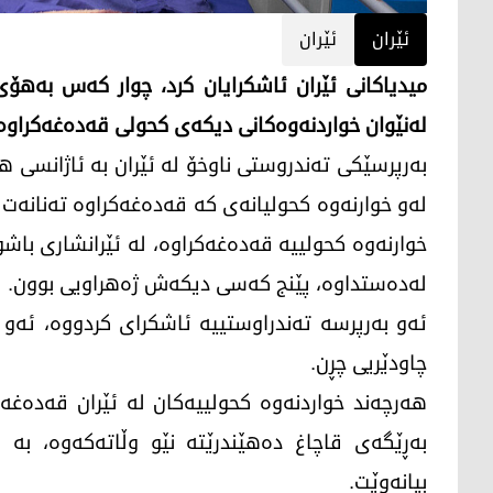
ئێران
ئێران
میدیاکانی ئێران ئاشکرایان کرد، چوار کەس بەهۆ
لەنێوان خواردنەوەکانی دیکەی کحولی قەدەغەکراوە،
بەرپرسێکی تەندروستی ناوخۆ لە ئێران بە ئاژانسی ه
لەو خوارنەوە کحولیانەی کە قەدەغەکراوە تەنانەت 
لەدەستداوە، پێنج کەسی دیکەش ژەهراویی بوون.
ئەو بەرپرسە تەندراوستییە ئاشکرای کردووە، ئەو
چاودێریی چڕن.
هەرچەند خواردنەوە کحولییەکان لە ئێران قەدەغە
بەڕێگەی قاچاغ دەهێندرێتە نێو وڵاتەکەوە، 
بیانەوێت.