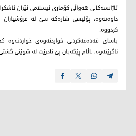
ئاژانسەکانی هەواڵی کۆماری ئیسلامی ئێران ئاشکرا
داوەتەوە، پۆلیسی شارەکە سێ لە فرۆشیاران و 
کردووە.
یاسای قەدەغەکردنی خواردنەوەی خواردنەوە کح
ناگرێتەوە، باڵام ڕێگەیان پێ نادرێت لە شوێنی گشتی