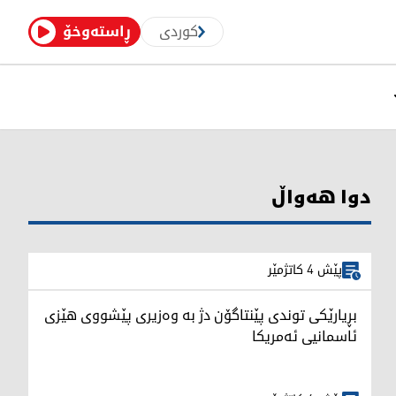
کوردی
ڕاستەوخۆ
دوا هەواڵ
پێش 4 کاتژمێر
بڕیارێکی توندی پێنتاگۆن دژ بە وەزیری پێشووی هێزی
ئاسمانیی ئەمریکا