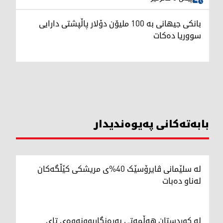
بانکی جیهانی بە 100 ملیۆن دۆلار پاڵپشتی دارایی
سووریا دەکات
بابەتەکانی پەیوەندیدار
لە سلێمانی ڤایرۆسێک 40%ی مریشکی کێڵگەکان
لەناو دەبات
لە کوردستان هەڵمەتی بەرەنگاربوونەوەی تای