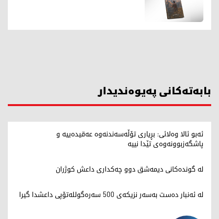
بابەتەکانی پەیوەندیدار
ئەبو ئالا وەلائی: بڕیاری تۆڵەسەندنەوە عەقیدەییە و
پاشگەزبوونەوەی تێدا نییە
لە گوندەکانی دیمەشق دوو چەکداری داعش کوژران
لە ئەنبار دەست بەسەر نزیکەی 500 سەرەگوللەتۆپی داعشدا گیرا