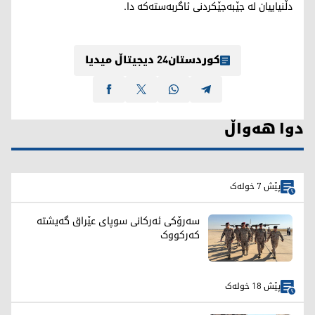
دڵنیاییان لە جێبەجێکردنی ئاگربەستەکە دا.
کوردستان24 دیجیتاڵ میدیا
دوا هەواڵ
پێش 7 خولەک
سەرۆکی ئەرکانی سوپای عێراق گەیشتە
کەرکووک
پێش 18 خولەک