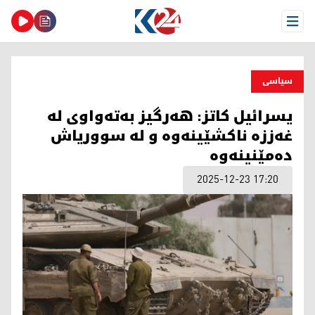
Open Menu
سیاسی
یسرائیل کاتز: هەرگیز بەتەواوی لە
غەززە ناکشێینەوە و لە سووریاش
دەمێنینەوە
2025-12-23 17:20