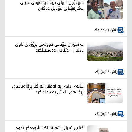
شۆفێران داوای توندکردنەوەی سزای
بەکارهێنانی مۆبایل دەکەن
پێش 41 خولەک
لە سۆران قۆناخی دووەمی پڕۆژەی ئاوی
بادلیان - دێڵزیان دەستیپێکرد
پێش کاتژمێرێک
لیژنەی دادی پەرلەمانی توركیا پڕۆژەیاسای
پڕۆسەی ئاشتی پەسەند كرد
پێش کاتژمێرێک
کتێبی "بیرانی شەڕڤانێک" بڵاودەکرێتەوە