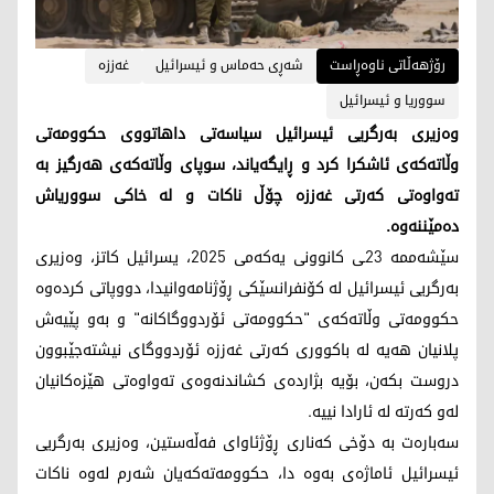
رۆژهەڵاتی ناوەڕاست
شەڕی حەماس و ئیسرائیل
غەززە
سووریا و ئیسرائیل
وەزیری بەرگریی ئیسرائیل سیاسەتی داهاتووی حکوومەتی
وڵاتەکەی ئاشکرا کرد و ڕایگەیاند، سوپای وڵاتەکەی هەرگیز بە
تەواوەتی کەرتی غەززە چۆڵ ناکات و لە خاکی سووریاش
دەمێننەوە.
سێشەممە 23ـی کانوونی یەکەمی 2025، یسرائیل کاتز، وەزیری
بەرگریی ئیسرائیل لە کۆنفرانسێکی ڕۆژنامەوانیدا، دووپاتی کردەوە
حکوومەتی وڵاتەکەی "حکوومەتی ئۆردووگاکانە" و بەو پێیەش
پلانیان هەیە لە باکووری کەرتی غەززە ئۆردووگای نیشتەجێبوون
دروست بکەن، بۆیە بژاردەی کشاندنەوەی تەواوەتی هێزەکانیان
لەو کەرتە لە ئارادا نییە.
سەبارەت بە دۆخی کەناری ڕۆژئاوای فەڵەستین، وەزیری بەرگریی
ئیسرائیل ئاماژەی بەوە دا، حکوومەتەکەیان شەرم لەوە ناکات