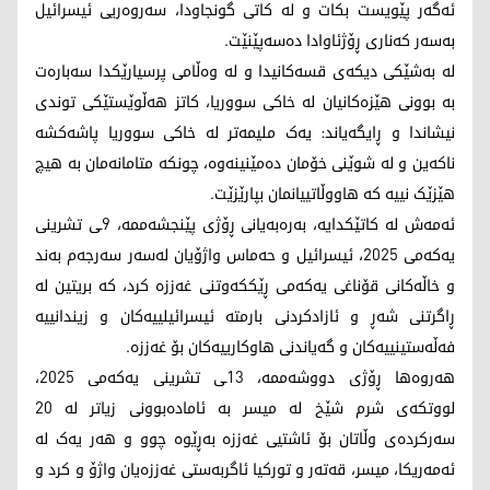
ئەگەر پێویست بکات و لە کاتی گونجاودا، سەروەریی ئیسرائیل
بەسەر کەناری ڕۆژئاوادا دەسەپێنێت.
لە بەشێکی دیکەی قسەکانیدا و لە وەڵامی پرسیارێکدا سەبارەت
بە بوونی هێزەکانیان لە خاکی سووریا، کاتز هەڵوێستێکی توندی
نیشاندا و ڕایگەیاند: یەک ملیمەتر لە خاکی سووریا پاشەکشە
ناکەین و لە شوێنی خۆمان دەمێنینەوە، چونکە متامانەمان بە هیچ
هێزێک نییە کە هاووڵاتییانمان بپارێزێت.
ئەمەش لە کاتێکدایە، بەرەبەیانی ڕۆژی پێنجشەممە، 9ـی تشرینی
یەکەمی 2025، ئیسرائیل و حەماس واژۆیان لەسەر سەرجەم بەند
و خاڵەکانی قۆناغی یەکەمی ڕێککەوتنی غەززە کرد، کە بریتین لە
ڕاگرتنی شەڕ و ئازادکردنی بارمتە ئیسرائیلییەکان و زیندانییە
فەڵەستینییەکان و گەیاندنی هاوکارییەکان بۆ غەززە.
هەروەها ڕۆژی دووشەممە، 13ـی تشرینی یەکەمی 2025،
لووتکەی شرم شێخ لە میسر بە ئامادەبوونی زیاتر لە 20
سەرکردەی وڵاتان بۆ ئاشتیی غەززە بەڕێوە چوو و هەر یەک لە
ئەمەریکا، میسر، قەتەر و تورکیا ئاگربەستی غەززەیان واژۆ و کرد و