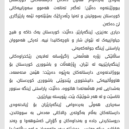
ببووژێننەوە دەڵێن؛ ئەگەر تەنانەت هەموو سەوزاییەکانی
کوردستان بسووتینن و تەنیا چڵەدڕکێک بمێنێتەوە ئێمە پارێزگاری
لێ دەکەن.
دیاری عەزیزی، ژینگەپارێز، دەڵێت: کوردستان یەک خاکە و هیچ
جیاوازییەک لە نێوان شار و ناوچەکانیدا نییە. ئەرکی هەمووان
پاراستنی ژینگە جوانەکەیەتی.
ساڵانێکی زۆرە هەڵمەتی زاگرۆسانە لەلایەن رێکخراوەکانی
ژینگەپارێزییە لە ئێران، ڕۆژهەڵات و باشووری کوردستان بۆ
بووژاندنەوەی دارستانەکان بەڕێوە دەچێت؛ هێمن محەممەد،
هاووڵاتییەکی دانیشتووی پێنجوێنی باشووری کوردستان، بۆ
بەشداریی لەم هەڵمەتەدا هاتووە، دەڵێت: پاراستنی ژینگە سنوور
ناناسێت و لە هەر شوێنێک بێت، پێویستە بیپارێزین.
سەرباری هەوڵی بەردەوامی ژینگەپارێزان بۆ ژیاندنەوەی
دارستانەکان بەڵام بەگوتەی چالاکانی مەدەنی بە سووتاندن،
دروستکردنی جادە و بەنداوەکان و گۆڕانی کەشوهەوا و چەند
هۆکاری دیکە مەترسی دەخرێتە سەر مانەوەیان و لەم ساڵانەشدا