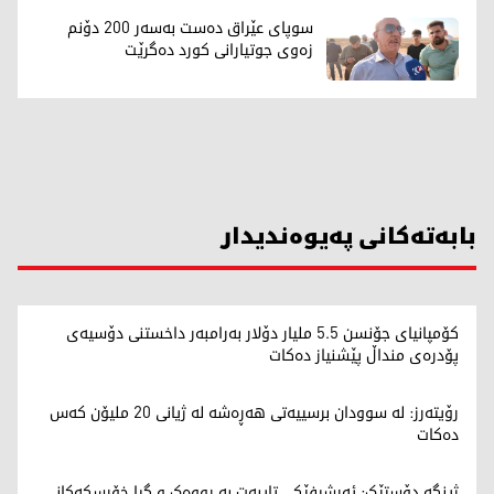
سوپای عێراق دەست بەسەر 200 دۆنم
زەوی جوتیارانی کورد دەگرێت
بابەتەکانی پەیوەندیدار
کۆمپانیای جۆنسن 5.5 ملیار دۆلار بەرامبەر داخستنی دۆسیەی
پۆدرەی منداڵ پێشنیاز دەکات
رۆیتەرز: لە سوودان برسییەتی هەڕەشە لە ژیانی 20 ملیۆن کەس
دەکات
ژینگە دۆستێک: ئەرشیفێکی تایبەت بە رووەک و گیا خۆڕسکەکانی