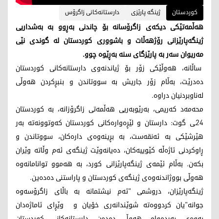
کوردستان
ژینگە پارێزی
دارستانەکانی زاگرۆس
هەڵمەتێکی دیکەی زاگرۆسانە بۆ چاندنی بەڕوو بە بەشداریی
ژینگەپارێزانی رۆژهەڵات و باشووری کوردستان لە گوندی نێی
مەریوان سەر بە پارێزگای سنە بەڕێوە چوو.
ساڵانە، هەوڵێکی زۆر بۆ ژیاندنەوی دارستانەکانی کوردستان
دەدرێت، بەڵام زۆر جاریش بە سووتاندن و بنبڕکردن هەوڵی
لەناوبردنیان دراوە.
محەمەد کەریمی، بەرێوبەریی هەڵمەتی زاگرۆزانە، بە کوردستان
24ـی گوت: دارستان و لێڕەوارەکانی کوردستان کەوتوونەتە بەر
هێرشێکی بە ئەنقەست، بە بڕینەوەی دارەکان، سووتاندن و
ڕاوکردنی ئاژەڵە کێوییەکان، دەیانەوێت ژینگەی ئەم وڵاتە وێران
بکەن. بەڵام ئێمەی ژینگەپارێزانی کورد، بە هەموو توانامانەوە
هەوڵی بووژاندنەوەی ژینگەی کوردستان و پاراستنی دەدەین.
ژینگەپارێزان، دروشمی "ئەم نیشتمانە بە باڵای زاگرۆسەوە
جوانە"یان کردووەتە شوێندانەری خۆیان و وێڕای ئاماژەدان
بەوەی بەردەوام هەوڵ دەدەن دارستانەکانی کوردستان