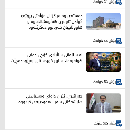
پێش 31 خولەک
دەستەی وەبەرهێنان مۆڵەتی پڕۆژەی
گۆڵدن تاوەری هەڵوەشاندەوە و
هاووڵاتییان قەرەبوو دەکرێنەوە
پێش 44 خولەک
لە سلێمانی ساڵیادی کۆچی دوایی
هونەرمەند سابیر کوردستانی بەڕێوەدەچێت
پێش 53 خولەک
جەزائیری: ئێران داوای وەستاندنی
هێرشەکانی سەر سعوودییەی کردووە
پێش کاتژمێرێک