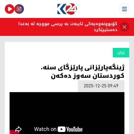
Open Menu
کۆبوونەوەیەکی تایبەت بە پرسی مووچە لە بەغدا
دەستیپێکرد
ژیان
ژینگەپارێزانی پارێزگای سنە،
کوردستان سەوز دەکەن
2025-12-25 09:49