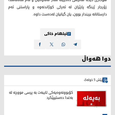
زۆرجار ژینگە پارێزان لە ئەرکی کوژاندنەوە و پاراستنی ئەم
دارستانانە بریندار بوون، یان گیانیان لەدەست داوە.
ئیلهام خاکی
دوا هەواڵ
پێش 5 خولەک
کۆبوونەوەیەکی تایبەت بە پرسی مووچە لە
بەغدا دەستیپێکرد