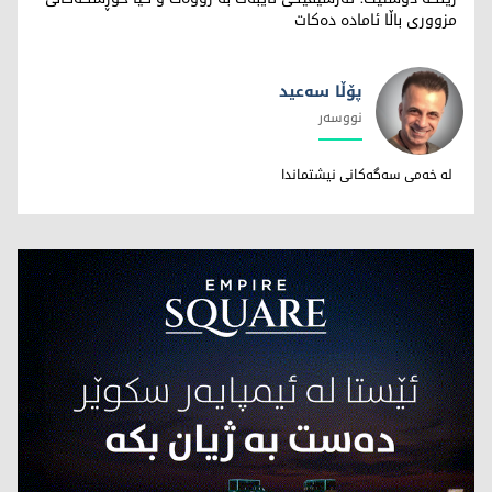
مزووری باڵا ئامادە دەکات
پۆڵا سه‌عید
نووسەر
پۆڵا سه‌عید
له خه‌می سه‌گه‌کانی نیشتماندا