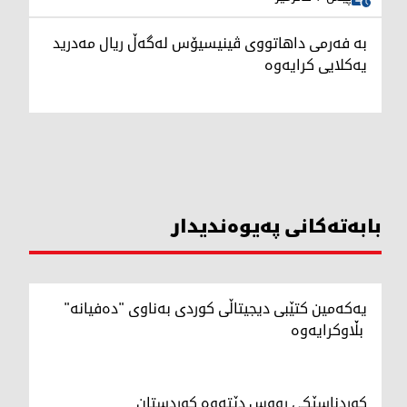
بە فەرمی داهاتووی ڤینیسیۆس لەگەڵ ریال مەدرید
یەکلایی کرایەوە
بابەتەکانی پەیوەندیدار
یەکەمین کتێبی دیجیتاڵی کوردی بەناوی "دەفیانە"
بڵاوکرایەوە
کوردناسێکی رووس دێتەوە کوردستان