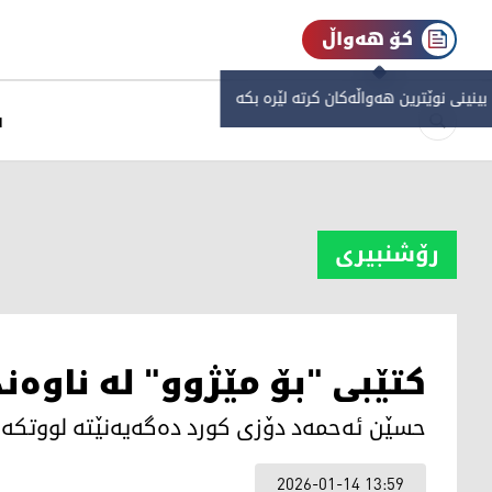
کۆ هەواڵ
 بینینی نوێترین هەواڵەکان کرتە لێرە بکە
س
رۆشنبیری
کتێبی "بۆ مێژوو" لە ناوە
حسێن ئەحمەد دۆزی کورد دەگەیەنێتە لووتکە
2026-01-14 13:59