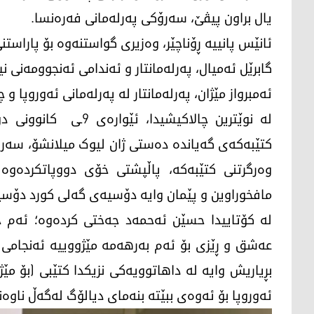
یال براون پیڤێ، سەرۆکی پەرلەمانی فەرەنسا.
ئانێس پانییە ڕۆناچێر، وەزیری گواستنەوە بۆ پاراستنی
گابرێل ئەمیال، پەرلەمانتار و ئەندامی ئەنجوومەنی ن
ئەمبرواز مێژان، پەرلەمانتار لە پەرلەمانی ئەوروپا و
کتێبەکەی گەیاندە دەستی ژان لیوک میلانشۆ، سەر
وەرگرتنی کتێبەکە، پاڵپشتی خۆی دووپاتکردەوە 
مافخوراوین و پێمان وایە دۆسیەی گەلی کورد دۆسی
لە کۆتاییدا حسێن ئەحمەد جەختی کردەوە؛ ئەم چا
عەشق و ڕێزی بۆ ئەم بەرهەمە مێژووییە ئەنجامی د
بڕیاریش وایە لە داهاتوویەکی نزیکدا کتێبی (بۆ مێ
ئەوروپا بۆ ئەوەی ببێتە بنەمای دیالۆگ لەگەڵ ناوەند