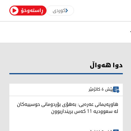
کوردی
ڕاستەوخۆ
دوا هەواڵ
پێش 6 کاتژمێر
هاوپەیمانی عەرەبی: بەهۆی بۆردومانی حوسییەکان
لە سعوودیە 11 کەس برینداربوون