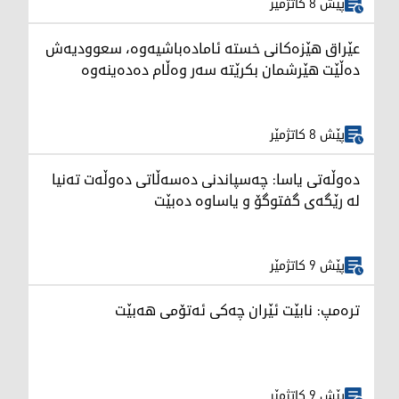
پێش 8 کاتژمێر
عێراق هێزەکانی خستە ئامادەباشیەوە، سعوودیەش
دەڵێت هێرشمان بکرێتە سەر وەڵام دەدەینەوە
پێش 8 کاتژمێر
دەوڵەتی یاسا: چەسپاندنی دەسەڵاتی دەوڵەت تەنیا
لە رێگەی گفتوگۆ و یاساوە دەبێت
پێش 9 کاتژمێر
ترەمپ: نابێت ئێران چەکی ئەتۆمی هەبێت
پێش 9 کاتژمێر