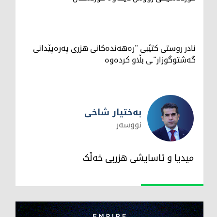
نادر روستی کتێبی "رەهەندەكانی هزری پەرەپێدانی
گەشتوگوزار"ـی بڵاو کردەوە
بەختیار شاخی
نووسەر
بەختیار شاخی
میدیا و ئاسایشی هزریی خەڵک