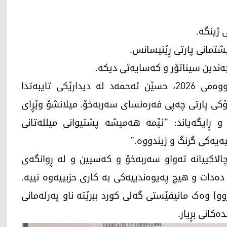
 ژینگە.
یشتمانی پارتی ڕێنیسانس.
 چەندین سیناتۆر و کەسایەتی دیکە.
لە نوێترین چالاکیشیدا، ئێوارەی 9ـی کانوونی دووەمی 2026، حسێن ئەحمەد لە دیدارێکی تایبەتدا
ۆکی پارتی چەپی فەرەنسای سەربەخۆ. میلانشۆ وێڕای
و ڕایگەیاند: "ئێمە هەمیشە پشتیوانی میللەتانی
ەیەکی گرنگ و زیندووە."
لاکییانە تەواو سەربەخۆ و کەسیین و لە ڕوانگەی
ەدات و هیچ پەیوەندییەکی بە کاری حزبییەوە نییە.
ژوو) وەک مانیفێستی گەلی کورد ببرێتە ناو پەرلەمانی
ەکانی بڕیار.