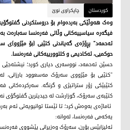
کوردستان
چاپکراوی نوێ
وەک هەوڵێکی بەردەوام بۆ دروستکردنی گفتوگۆیە
فیگەرە سیاسییەکانی وڵاتی فەرەنسا سەبارەت بە 
ئەحمەد" پڕۆژەی گەیاندنی کتێبی (بۆ مێژوو)ی سە
حوکمیی، ئەکادیمی و کلتوورییەکانی فەرەنسا.
"کتێبی بۆ مێژووی سەرۆک مەسعوود بارزانی، لە
کتێبێکی زۆر ستراتیژی و گرنگە. سەرکردەکانی فە
کتێبەی سەرۆک، گوزارشت لە جیدیترین گفتوگۆی نە
ئاماژەی بەوەش کرد؛ تا ئێستا توانیویەتی ئەم بە
یەکەمی فەرەنسا، لەوانە:
ئەلیزابێس بۆرن، سەرۆک وەزیرانی پێشووی فەرەنسا