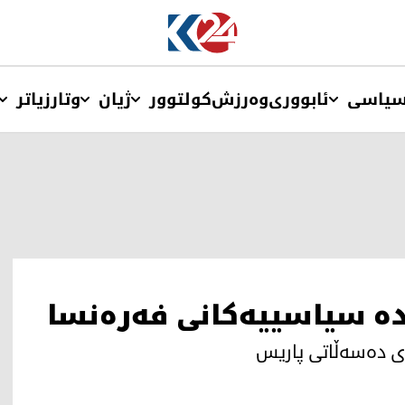
یاسی
ئابووری
وەرزش
کولتوور
ژیان
وتار
زیاتر
ندە سیاسییەکانی فەرەنسا
ی دەسەڵاتی پاریس