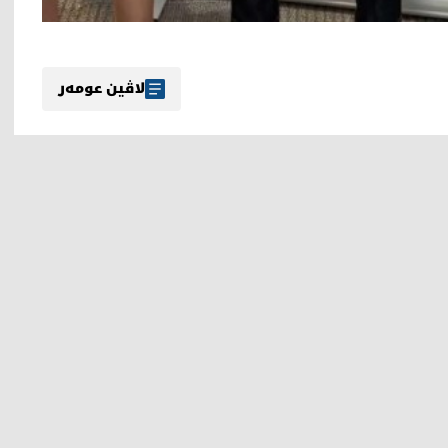
لاڤین عومەر