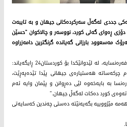
کی جددی لەگەڵ سەرکردەکانی جیهان و بە تایبەت
دۆزی ڕەوای گەلی کورد، نووسەر و چالاکوان "حسێن
رۆک مەسعوود بارزانی گەیاندە گرنگترین دامەزراوە
حسێن ئەحمەد، نووسەری دیاری کورد؛ نیشتەجێی فەرەنسایە، لە لێدوانێکدا بۆ کوردستان24 ڕایگەیاند:
م چرکەساتە هەستیارەی جیهانی پێدا تێدەپەڕێت،
رەنسا بە بایەخەوە لێی دەڕوانن و پێمان وایە ئەم
تەوەی کورد دەکات لەگەڵ جیهان."
رهەمە مێژووییە بگەیەنێتە دەستی چەندین کەسایەتی
.