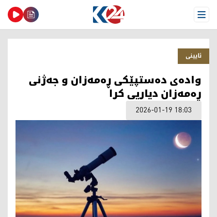
Open Menu
ئایینی
وادەی دەستپێکی ڕەمەزان و جەژنی
ڕەمەزان دیاریی کرا
2026-01-19 18:03