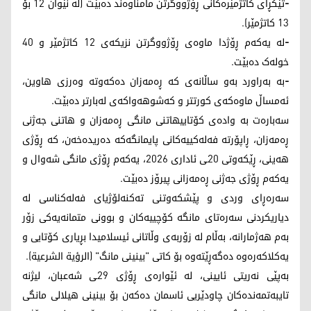
-
تێکڕای کاتژمێرەکانی ڕۆژووگرتن مامناوەند دەبێت (لە نێوان 12 بۆ
13 کاتژمێر).
-
لە یەکەم ڕۆژدا ماوەی ڕۆژووگرتن نزیکەی 12 کاتژمێر و 40
خولەک دەبێت.
-
بە بەراورد بەو ساڵانەی کە ڕەمەزان دەکەوتە وەرزی هاوین،
ئەمساڵ ماوەکەی کورتتر و کەشوهەواکەی لەبارتر دەبێت.
سەبارەت بە وادەی کۆتاییهاتنی مانگی ڕەمەزان و هاتنی جەژنی
ڕەمەزان، ڕاپۆرتە فەلەکییەکانی پایمانگەکە دەریدەخەن، کە ڕۆژی
هەینی، ڕێکەوتی 20ـی ئاداری 2026، یەکەم ڕۆژی مانگی شەوال و
یەکەم ڕۆژی جەژنی ڕەمەزانی پیرۆز دەبێت.
سەرەڕای وردی و پێشکەوتنی تەکنەلۆژیای فەلەکناسی لە
دیاریکردنی سەرەتای مانگە کۆچییەکان و بوونی متمانەیەکی زۆر
بەم هەژمارانە، بەڵام لە زۆربەی وڵاتانی ئیسلامیدا بڕیاری کۆتایی و
یەکلاکەرەوە دەگەڕێتەوە بۆ کاتی "بینینی مانگ" (الرؤية الشرعية).
بەپێی نەریتی ئایینی، لە ئێوارەی ڕۆژی 29ـی شەعبان، لیژنە
تایبەتمەندەکان چاودێریی ئاسمان دەکەن بۆ بینینی هیلالی مانگی