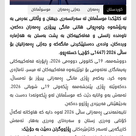
کوردستان
ڕەمەزان
جەژنی ڕەمەزان
موسوڵمانان
لە کاتێکدا موسڵمانان لە سەرانسەری جیهان و وڵاتانی عەرەبی بە
پەرۆشەوە چاوەڕوانی هاتنی مانگی پیرۆزی ڕەمەزان دەکەن،
ناوەندە زانستی و فەلەکییەکان بە پشت بەستن بە هەژمارە
وردەکان، وادەی دەستپێکردنی مانگەکە و جەژنی ڕەمەزانیان بۆ
ساڵی 2026 (1447ـی کۆچی) خستەڕوو.
دووشەممە، 19ـی کانوونی دووەمی 2026، ڕاپۆرتە فەلەکییەکانی
پەیمانگای نەتەوەیی بۆ توێژینەوە فەلەکییەکان لە میسر، ئاماژەی
بەوە کرد، یەکەم ڕۆژی مانگی ڕەمەزانی پیرۆز بۆ ئەمساڵ،
دەکەوێتە ڕۆژی پێنجشەممە ڕێکەوتی 19ـی شوباتی 2026.
ئەمەش بەو واتایە دێت کە موسڵمانان لەو ڕێکەوتەدا دەست بە
بەجێهێنانی فەریزەی ڕۆژوو دەکەن.
تایبەتمەندیی ڕەمەزانی ساڵی 2026 لەوە دایە کە هاوکاتە لەگەڵ
کۆتایی وەرزی زستان و سەرەتای وەرزی بەهار. ئەمەش
کاریگەریی لەسەر کاتژمێرەکانی
ڕۆژووگرتن دەبێت بە جۆرێک: