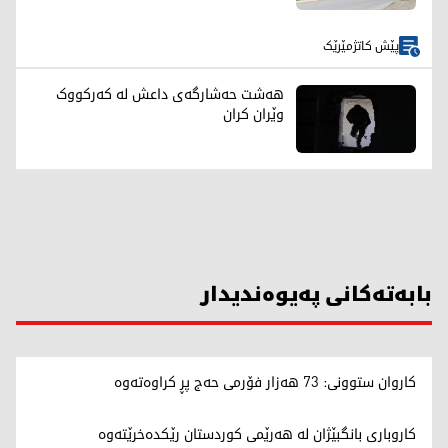
پێش کاتژمێرێک
هەشت حەشارگەی داعش لە کەرکووک
وێران کران
بابەتەکانی پەیوەندیدار
کاروان ستوونی: 73 هەزار فۆرمی حەج پڕ کراوەتەوە
کاروباری بانگبێژان لە هەرێمی کوردستان رێکدەخرێتەوە