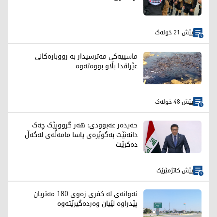
پێش 21 خولەک
ماسییەکی مەترسیدار بە رووبارەکانی
عێراقدا بڵاو بووەتەوە
پێش 48 خولەک
حەیدەر عەبوودی: هەر گرووپێک چەک
دانەنێت بەگوێرەی یاسا مامەڵەی لەگەڵ
دەکرێت
پێش کاتژمێرێک
ئەوانەی لە کفری زەوی 180 مەتریان
پێدراوە لێیان وەردەگیرێتەوە