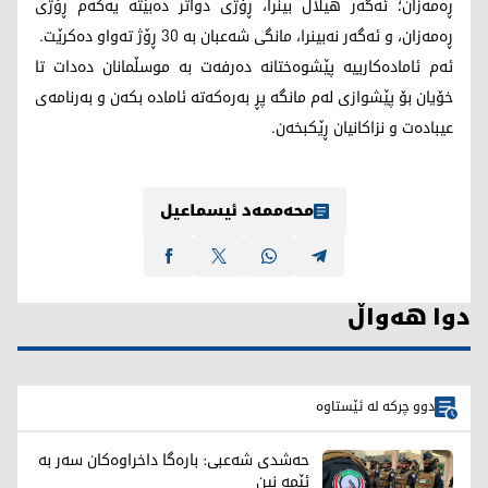
ڕەمەزان؛ ئەگەر هیلال بینرا، ڕۆژی دواتر دەبێتە یەکەم ڕۆژی
ڕەمەزان، و ئەگەر نەبینرا، مانگی شەعبان بە 30 ڕۆژ تەواو دەکرێت.
ئەم ئامادەکارییە پێشوەختانە دەرفەت بە موسڵمانان دەدات تا
خۆیان بۆ پێشوازی لەم مانگە پڕ بەرەکەتە ئامادە بکەن و بەرنامەی
عیبادەت و نزاکانیان ڕێکبخەن.
محەممەد ئیسماعیل
دوا هەواڵ
دوو چرکە لە ئێستاوە
حەشدی شەعبی: بارەگا داخراوەکان سەر بە
ئێمە نین