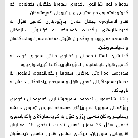
دووبارە لەو شارانەی باکووری سووریا جێگریان بکەنەوە، کە
کەوتوونەتە بەردەم مەترسی و زیاتربوونی هەڕەشەکان.
هەر لەمبارەوە جیهان حەنان، بەڕێوەبەری کەمپی هۆل بە
کوردستان24ی ڕاگەیاند، کەمپەکە لە کۆنترۆڵی هێزەکانی
هەسەدە دەرچووە و چەکداران هێرش دەکەنە سەر ناوەندەکانمان
و دەیانسووتێنن.
گوتیشی: ئێستا تیمەکانی ڕێکخراوی مانگی سووری کورد، لە
کەمپی هۆل ماونەتەوە و لەنێو ئاڵۆزییەکاندا گیریانخواردووە.
هەروەها وەزارەتی بەرگریی سووریا ڕایگەیاندووە، ئامادەن بۆ
دەستبەسەرداگرتنی کەمپی هۆل و سەرجەم زیندانەکانی داعش لە
ناوچەکە.
پێشتر شێخمووس ئەحمەد، سەرپەرشتیاریی کەمپەکانی باکووری
ڕۆژهەڵاتی سووریا لە پارێزگای حەسەکە لەبارەی ژمارەی داعشە
زیندانیکراوەکان کەمپی ڕۆژ و هۆل بە کوردستان24ی ڕاگەیاندبوو،
کەمپی هۆڵ 23 هەزار کەسی تێدایە، نزیکەی 15 هەزاریان
هاووڵاتیی سووریان، نزیکەی شەش هەزار کەسی دیکەشیان