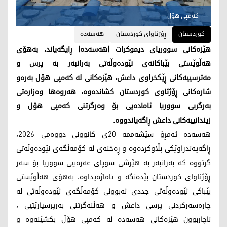
کەمپی هۆل
کوردستان
ڕۆژئاوای کوردستان
هەسەدە
هێزەکانی سووریای دیموکرات (هەسەدە) ڕایگەیاند، بەهۆی
هەڵوێستی بێباکانەی نێودەوڵەتی بەرانبەر بە پرس و
مەترسییەکانی ڕێکخراوی داعش، هێزەکانی لە کەمپی هۆل بەرەو
شارەکانی ڕۆژئاوی کوردستان کشاندەوە، هەروەها وەزارەتی
بەرگریی سووریا ئامادەیی بۆ وەرگرتنی کەمپی هۆل و
زیندانییەکانی داعش ڕاگەیاندووە.
هەسەدە ئەمڕۆ سێشەممە 20ی کانوونی دووەمی 2026،
ڕاگەیەندراوێکی بڵاوکردەوە و ڕەخنەی لە کۆمەڵگەی نێودەوڵەتی
گرتووە کە بەرانبەر بە هێرشی سوپای عەرەبیی سووریا بۆ سەر
ڕۆژئاوای کوردستان بێدەنگە و ئاماژەیداوە، بەهۆی هەڵوێستی
بێباکی نێودەوڵەتی جددی نەبوونی کۆمەڵگەی نێودەوڵەتی لە
چارەسەرکردنی پرسی داعش و هەڵنەگرتنی بەرپرسیارێتیی ،
ناچاربوون هێزەکانی هەسەدە لە کەمپی هۆڵ بکشێنەوە و