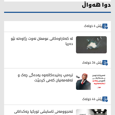
دوا هەواڵ
پێش 6 خولەک
لە کەناراوەکانی عوممان نەوت رژاوەته‌ نێو
ده‌ریا
پێش 36 خولەک
ترەمپ رەتیدەکاتەوە یەدەگی چەک و
تەقەمەنیان کەمی کردبێت
پێش 46 خولەک
ئەنجوومەنی ئاسایشی تورکیا چەکدانانی