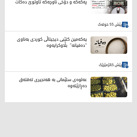
پەکەکە و دۆخی ناوچەکە تاوتوێ دەکات
پێش 55 خولەک
یەکەمین کتێبی دیجیتاڵی کوردی بەناوی
"دەفیانە" بڵاوکرایەوە
پێش کاتژمێرێک
عەلوەی سلێمانی بە هەنجیری تەقتەق
دەڕازێتەوە