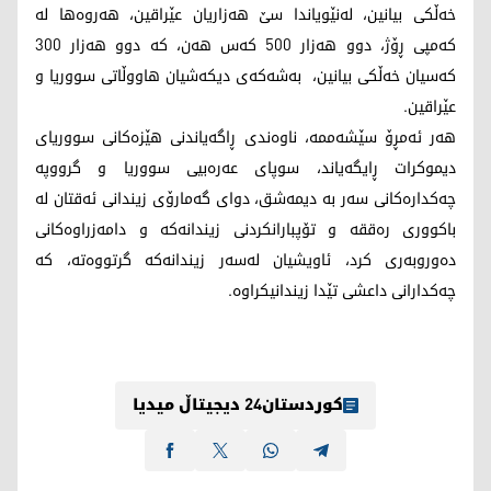
خەڵکی بیانین، لەنێویاندا سێ هەزاریان عێراقین، هەروەها لە
کەمپی ڕۆژ، دوو هەزار 500 کەس هەن، کە دوو هەزار 300
کەسیان خەڵکی بیانین، بەشەکەی دیکەشیان هاووڵاتی سووریا و
عێراقین.
هەر ئەمڕۆ سێشەممە، ناوەندی ڕاگەیاندنی هێزەکانی سووریای
دیموکرات ڕایگەیاند، سوپای عەرەبیی سووریا و گرووپە
چەکدارەکانی سەر بە دیمەشق، دوای گەمارۆی زیندانی ئەقتان لە
باکووری رەققە و تۆپبارانکردنی زیندانەکە و دامەزراوەکانی
دەوروبەری کرد، ئاویشیان لەسەر زیندانەکە گرتووەتە، کە
چەکدارانی داعشی تێدا زیندانیکراوە.
کوردستان24 دیجیتاڵ میدیا