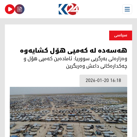
Open Menu
سیاسی
هەسەدە لە کەمپی هۆل کشایەوە
وەزارەتی بەرگریی سووریا: ئامادەین کەمپی هۆل و
چەکدارەکانی داعش وەربگرین
2026-01-20 16:18