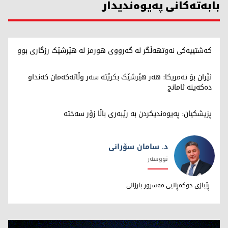
بابەتەکانی پەیوەندیدار
کەشتییەکی نەوتهەڵگر لە گەرووی هورمز لە هێرشێک رزگاری بوو
ئێران بۆ ئەمریکا: هەر هێرشێک بکرێتە سەر وڵاتەکەمان کەنداو
دەکەینە ئامانج
پزیشکیان: پەیوەندیکردن بە رێبەری باڵا زۆر سەختە
د. سامان سۆرانی
نووسەر
د. سامان سۆرانی
ڕێبازی حوکمڕانیی مەسرور بارزانی