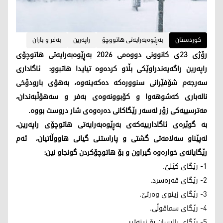
کوردستان
بەڕێوەبەرایەتی هاتووچۆ
راپەرین
بەفر و باران
رۆژی 23ی کانوونی دووەمی 2026 بەڕێوەبەرایەتی هاتوچۆی
راپەرین راگەیەندراوێکی بڵاو کردەوە تیایدا هاتبوو: ئاگاداری
سەرجەم شۆفێرانی سنوورەکە دەکەینەوە، بەهۆی بارودۆخی
نالەباری کەشوهەوا و کۆبوونەوەی بەفر و سەهۆڵبەندان،
مەترسییەکی زۆر لەسەر رێگاکانی دەرەوەی شار دروست بووە.
بە گوێرەی ئاگادارییەکەی بەڕێوەبەرایەتی هاتوچۆی راپەرین،
لەپێناو سەلامەتی گشتی و پاراستنی گیانی هاووڵاتیان، ئەم
رێگایانەی خوارەوە گیراون و بۆ هاتوچۆکردن گونجاو نین:
1- رێگای کێلێ.
2- رێگای قەرەسرد.
3- رێگای زینوی وەرتێ.
4- رێگای سماقوڵی.
5- رێگای بالیسان بۆ زینەتیر.