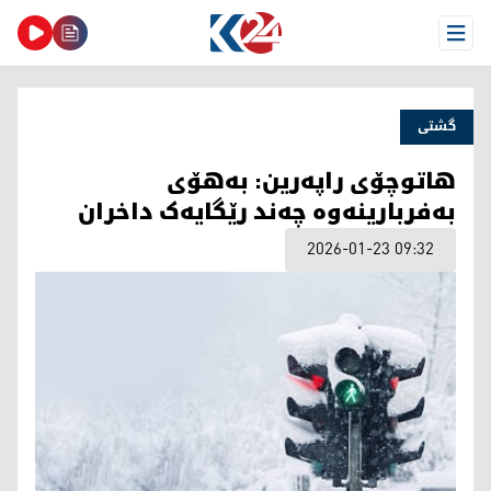
Open Menu
گشتی
هاتوچۆی راپەرین: بەهۆی
بەفربارینەوە چەند رێگایەک داخران
2026-01-23 09:32