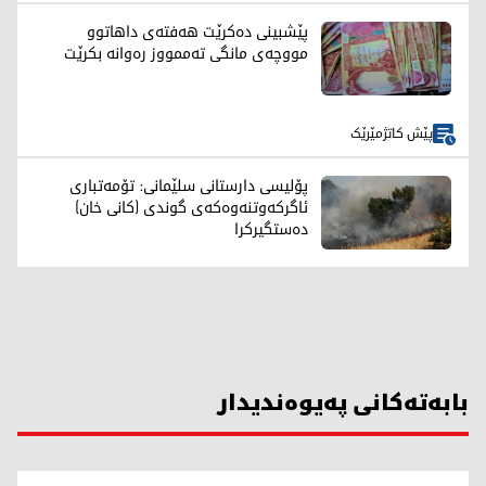
پێشبینی دەکرێت هەفتەی داهاتوو
مووچەی مانگی تەممووز رەوانە بکرێت
پێش کاتژمێرێک
پۆلیسی دارستانی سلێمانی: تۆمەتباری
ئاگرکەوتنەوەکەی گوندی (کانی خان)
دەستگیرکرا
بابەتەکانی پەیوەندیدار