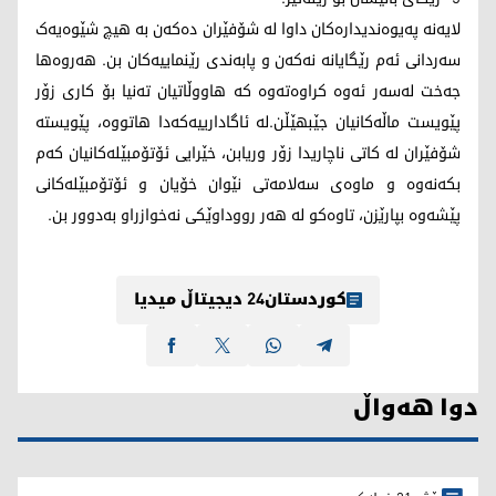
لایەنە پەیوەندیدارەکان داوا لە شۆفێران دەکەن بە هیچ شێوەیەک
سەردانی ئەم رێگایانە نەکەن و پابەندی رێنماییەکان بن. هەروەها
جەخت لەسەر ئەوە کراوەتەوە کە هاووڵاتیان تەنیا بۆ کاری زۆر
پێویست ماڵەکانیان جێبهێڵن.لە ئاگادارییەکەدا هاتووە، پێویستە
شۆفێران لە کاتی ناچاریدا زۆر وریابن، خێرایی ئۆتۆمبێلەکانیان کەم
بکەنەوە و ماوەی سەلامەتی نێوان خۆیان و ئۆتۆمبێلەکانی
پێشەوە بپارێزن، تاوەکو لە هەر رووداوێکی نەخوازراو بەدوور بن.
کوردستان24 دیجیتاڵ میدیا
دوا هەواڵ