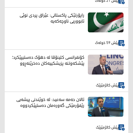
پێش 21 خولەک
راپۆرتێکی پاکستانی: عێراق پردی نوێی
ئابووریی ناوچەکەیە
پێش 59 خولەک
کۆنفرانسی کلینۆڤا لە دهۆک دەستیپێکرد؛
پێشکەوتنە پزیشکییەکان دەخرێنەڕوو
پێش کاتژمێرێک
ئالان حەمە سەعید: لە خوێندنی پیشەیی
رێفۆرمێکی گەورەمان دەستپێکردووە
پێش کاتژمێرێک