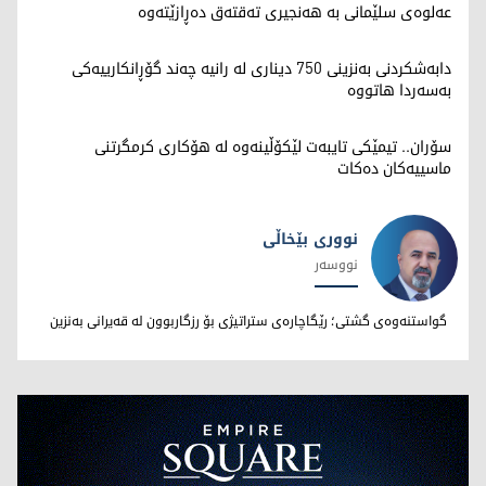
عەلوەی سلێمانی بە هەنجیری تەقتەق دەڕازێتەوە
دابەشکردنی بەنزینی 750 دیناری لە رانیە چه‌ند گۆڕانكارییه‌كی
بەسەردا هاتووە
سۆران.. تیمێکی تایبەت لێکۆڵینەوە لە هۆکاری کرمگرتنی
ماسییەکان دەکات
نووری بێخاڵی
نووسەر
نووری بێخاڵی
گواستنەوەی گشتی؛ رێگاچارەی ستراتیژی بۆ رزگاربوون لە قەیرانی بەنزین