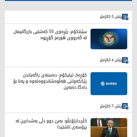
پێش 5 کاتژمێر
سێنتکۆم: رێڕەوی 55 کەشتیی بازرگانیمان
لە گەرووی هورمز گۆڕیوە
پێش 6 کاتژمێر
کۆڕەک تیلیکۆم: دەستەی راگەیاندن
رێککەوتنی هەڵوەشاندووەتەوە و پەنا بۆ
دادگا دەبەین
پێش 7 کاتژمێر
کڵچدارئۆغڵو: بەبێ دوو دڵی بەشدارین لە
پرۆسەی ئاشتیدا