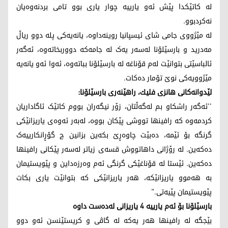
لە کاتێکدا پێش ئەو یارییە چوار یاری بوو تامی بردنەوەیان
نەکردبوو.
لە مێژووی جامی شای ئیسپانیا روینەداوە، یانەیەکی پلە دوو ریاڵ
مەدرید و بارسێلۆنا لەسەر یەک لە جامەکە دووربخاتەوە، ئەگەر
ئالباسێتی بتوانێت لەم قۆناغە لە بارسێلۆنا بباتەوە، ئەوا ئەو یانەیە
مێژوویەکی نوێ تۆمار دەکات.
لێدوانەكانی هانزی فلیك، راهێنەری بارسێلۆنا:
''ئەگەر راشکاو بم لەگەڵتان، زۆر نیگەران بووم کاتێک ئاگاداریان
کردمەوە کە رافینها تووشی پێکان بووە، لەبەر ئەوەی یاریزانێکی
گرنگە بۆ ئێمە، دەبێت چاوەڕێ بکەین بزانین چ گۆڕانکارییەک
دەکەین. لە رۆژانی داهاتووش قسەی زیاتر لەسەر پێکانی رافینها
دەکەین. ئێستا لە قۆناغێکی گرنگی ئەم وەرزەداین و پێویستیمان
بە هەموو یاریزانێکە، هەر یاریزانێکی کە بتوانێت یاری بکات
پێویستیمان پێیەتی."
بارسێلۆنا بۆ ئەم یارییە 4 یاریزانی لەدەست داوە
بێجگە لە رافینها هەر یەکە لە گاڤی و کریستێنسن ئەو دوو