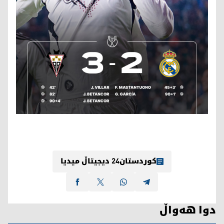
کوردستان24 دیجیتاڵ میدیا
دوا هەواڵ