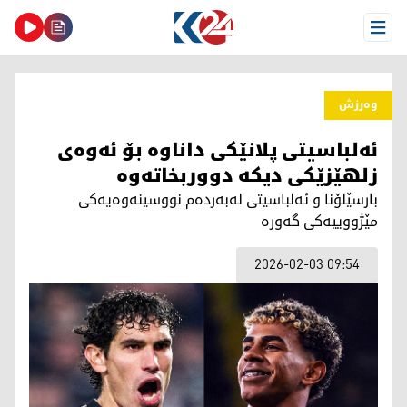
Open Menu
وەرزش
ئەلباسیتی پلانێكی داناوە بۆ ئەوەی
زلهێزێكی دیكە دووربخاتەوە
بارسێلۆنا و ئەلباسیتی لەبەردەم نووسینەوەیەكی
مێژووییەكی گەورە
2026-02-03 09:54