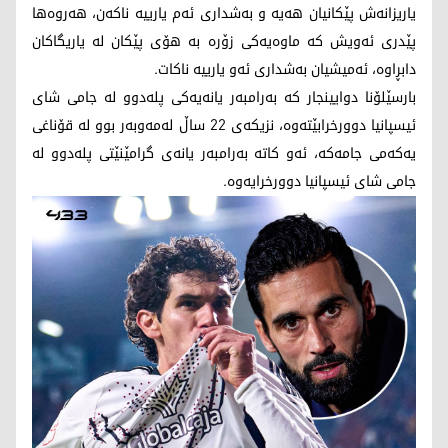
یاریزانەش پێکانیان هەیە و بەشداری ئەم یارییە ناکەن، هەروەها
پێدری ئەویش کە ماوەیەکی زۆرە بە هۆی پێکان لە یاریگاکان
دابڕاوە، ئەمیشیان بەشداری ئەو یارییە ناکات.
بارسێلۆنا دوایینجار کە بەرامبەر یانەیەکی پلەدوو لە جامی شای
ئیسپانیا دوورخرابێتەوە، نزیکەی 22 ساڵ لەمەوبەر بوو لە قۆناغی
یەکەمی جامەکە، ئەو کاتە بەرامبەر یانەی گرامێنێتی پلەدوو لە
جامی شای ئیسپانیا دوورخرایەوە.