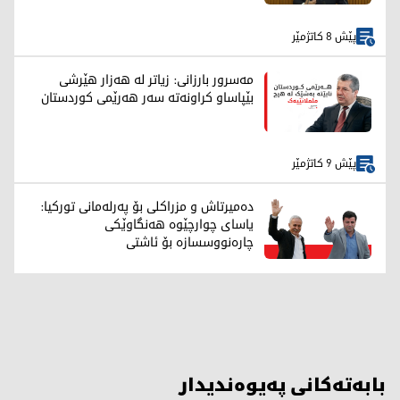
پێش 8 کاتژمێر
مەسرور بارزانی: زیاتر لە هەزار هێرشی
بێپاساو کراونەتە سەر هەرێمی کوردستان
پێش 9 کاتژمێر
دەمیرتاش و مزراکلی بۆ پەرلەمانی تورکیا:
یاسای چوارچێوە هەنگاوێکی
چارەنووسسازە بۆ ئاشتی
بابەتەکانی پەیوەندیدار