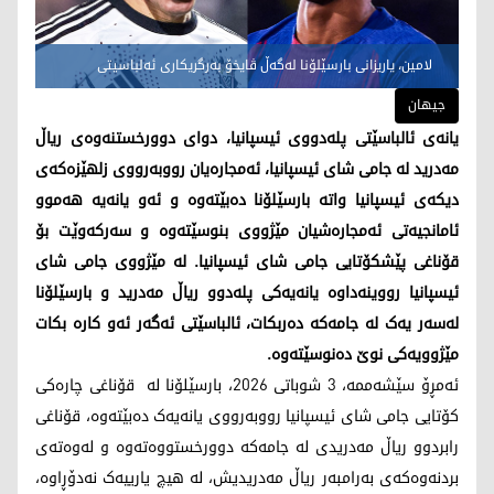
لامین، یاریزانی بارسێلۆنا لەگەڵ ڤایخۆ بەرگریكاری ئەلباسیتی
جیهان
یانەی ئالباسێتی پلەدووی ئیسپانیا، دوای دوورخستنەوەی ریاڵ
مەدرید لە جامی شای ئیسپانیا، ئەمجارەیان رووبەرووی زلهێزەکەی
دیکەی ئیسپانیا واتە بارسێلۆنا دەبێتەوە و ئەو یانەیە هەموو
ئامانجیەتی ئەمجارەشیان مێژووی بنوسێتەوە و سەرکەوێت بۆ
قۆناغی پێشکۆتایی جامی شای ئیسپانیا. لە مێژووی جامی شای
ئیسپانیا رووینەداوە یانەیەکی پلەدوو ریاڵ مەدرید و بارسێلۆنا
لەسەر یەک لە جامەکە دەربکات، ئالباسێتی ئەگەر ئەو کارە بکات
مێژوویەکی نوێ دەنوسێتەوە.
ئەمڕۆ سێشەممە، 3 شوباتی 2026، بارسێلۆنا لە قۆناغی چارەکی
کۆتایی جامی شای ئیسپانیا رووبەرووی یانەیەک دەبێتەوە، قۆناغی
رابردوو ریاڵ مەدریدی لە جامەکە دوورخستووەتەوە و لەوەتەی
بردنەوەکەی بەرامبەر ریاڵ مەدریدیش، لە هیچ یارییەک نەدۆڕاوە،