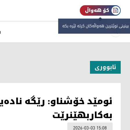
کۆ هەواڵ
 بینینی نوێترین هەواڵەکان کرتە لێرە بکە
س
ئابووری
ئومێد خۆشناو: رێگە نادەی
بەکاربهێنرێت
2026-03-03 15:08