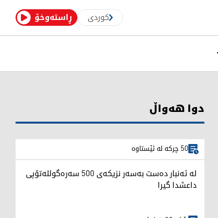
کوردی
ڕاستەوخۆ
دوا هەواڵ
50 چرکە لە ئێستاوە
لە ئەنبار دەست بەسەر نزیکەی 500 سەرەگوللەتۆپی
داعشدا گیرا