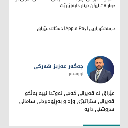
خوار 8 ترلیۆن دینار دابەزێنرێت
خزمەتگوزاریی (Apple Pay) دەگاتە عێراق
جەگەر عەزیز هەرکی
نووسەر
جەگەر عەزیز هەرکی
عێراق لە قەیرانی کەمی نەوتدا نییە بەڵکو
قەیرانی ستراتیژی وزە و بەڕێوەبردنی سامانی
سروشتی دایە