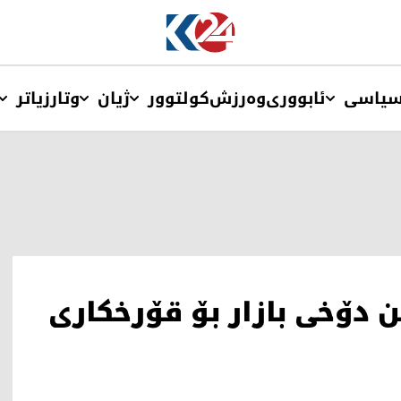
یاسی
ئابووری
وەرزش
کولتوور
ژیان
وتار
زیاتر
ن دۆخی بازار بۆ قۆرخکاری