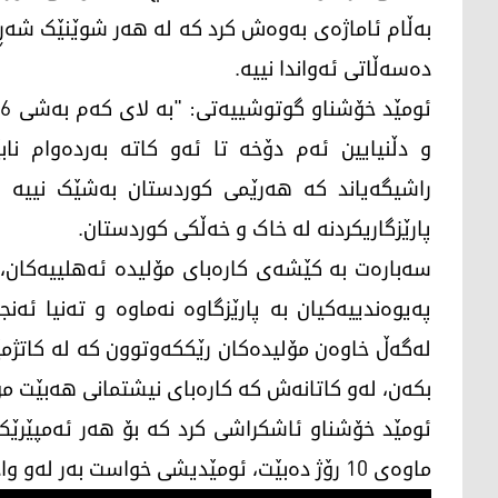
بەڵام ئاماژەی بەوەش کرد کە لە هەر شوێنێک شەڕ 
دەسەڵاتی ئەواندا نییە.
ئ
و دڵنیایین ئەم دۆخە تا ئەو کاتە بەردەوام ناب
راشیگەیاند کە هەرێمی کوردستان بەشێک نییە لە
پارێزگاریکردنە لە خاک و خەڵکی کوردستان.
سەبارەت بە کێشەی کارەبای مۆلیدە ئەهلییەکان، 
پەیوەندییەکیان بە پارێزگاوە نەماوە و تەنیا ئە
بکەن، لەو کاتانەش کە کارەبای نیشتمانی هەبێت مۆ
ماوەی 10 رۆژ دەبێت، ئومێدیشی خواست بەر لەو وادەیە کێشەکە بەتەواوی چارەسەر بکرێت.