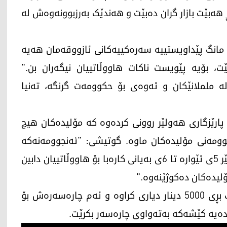
هەبێت بازار گران دەبێت و هەندێک بەرزبوونەوەش لە
ومێد خۆشناو گوتوشییەتی: "بە لای کەم بەشی 6 مانگ پێداویستییە سەرەکییەکانی ئازووقەمان هەیە
ێت، بۆیە پێویست ناکات هاووڵاتییان نیگەران بن."
 ململانێکان و ئەوەی بۆ حکوومەت گرنگە، تەنیا
پارێزگاری هەولێر روونی کردەوە کە مۆلیدەکان هیچ
نجوومەنی مۆلیدەکان ماوە. گوتیشی: "ئەنجوومەنەکە
لەگەڵ خاوەن مۆلیدەکان رێککەوتوون کە لە کاتژمێر 5ی ئێوارە تا 6ی بەیانی کارەبا بۆ هاووڵاتییان دابین
لیدەکان دەکوژێنەوە."
ئومێد خۆشناو ئاشکراشی کرد کە بۆ هەر ئەمپێرێک بڕی 5000 دینار دیاری کراوە و ئەم چارەسەرەش بۆ