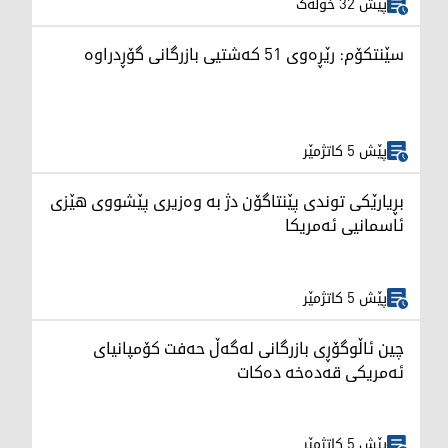
پێش 32 خولەک
سێنتکۆم: رێڕەوی 51 کەشتیی بازرگانی گۆڕدراوە
پێش 5 کاتژمێر
بڕیارێکی توندی پێنتاگۆن دژ بە وەزیری پێشووی هێزی
ئاسمانیی ئەمریکا
پێش 5 کاتژمێر
چین ئاڵوگۆڕی بازرگانی لەگەڵ حەفت کۆمپانیای
ئەمریکی قەدەخە دەکات
پێش 5 کاتژمێر