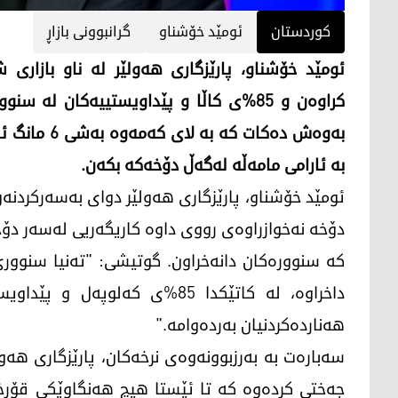
کوردستان
ئومێد خۆشناو
گرانبوونی بازاڕ
ئومێد خۆشناو، پارێزگاری هەولێر لە ناو بازاری 
کراوەن و 85%ی کاڵا و پێداویستییەکان ل
بەوەش دەکات 
بە ئارامی مامەڵە لەگەڵ دۆخەکە بکەن.
ئومێد خۆشناو، پارێزگاری هەولێر دوای بەسەرکردنەوەی
دۆخە نەخوازراوەی رووی داوە کاریگەریی لەسەر دۆخی 
کە سنوورەکان دانەخراون. گوتیشی: "تەنیا سنوور
داخراوە، لە کاتێکدا 85%ی کەلو
هەناردەکردنیان بەردەوامە."
سەبارەت بە بەرزبوونەوەی نرخەکان، پارێزگاری هەول
جەختی کردەوە کە تا ئێستا هیچ هەنگاوێکی قۆرخک