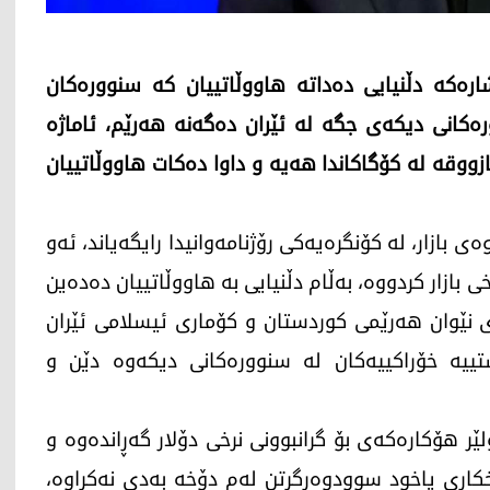
شارەکە دڵنیایی دەداتە هاووڵاتییان کە سنوورەکان
ە سنوورەکانی دیکەی جگە لە ئێران دەگەنە هەرێم، ئاماژە
کە بە لای کەمەوە بەشی 6 مانگ ئازووقە لە کۆگاکاندا هەیە و داوا دەکات هاووڵاتییان
 بازار، لە کۆنگرەیەکی رۆژنامەوانیدا رایگەیاند، ئەو
بازار کردووە، بەڵام دڵنیایی بە هاووڵاتییان دەدەین
ی نێوان هەرێمی کوردستان و کۆماری ئیسلامی ئێران
پەل و پێداویستییە خۆراکییەکان لە سنوورەکانی دیکەوە دێن و
ێر هۆکارەکەی بۆ گرانبوونی نرخی دۆلار گەڕاندەوە و
اری یاخود سوودوەرگرتن لەم دۆخە بەدی نەکراوە،