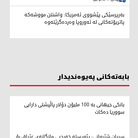
بەرپرسێکی پێشووی ئەمریکا: واشنتن مووشەکە
پاتریۆتەکانی لە ئەوروپا وەردەگرێتەوە
بابەتەکانی پەیوەندیدار
بانکی جیهانی بە 100 ملیۆن دۆلار پاڵپشتی دارایی
سووریا دەکات
سیپان شێروانی: پێویستە خەرجیی مانگانەی عێراق بۆ