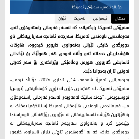
دۆناڵد ترەمپ، سەرۆکی ئەمریکا
جیهان
ئیسرائیل
ئەمریکا
ئێران
سەرۆکی ئەمریکا رایگەیاند: کە لەسەر فەرمانی راستەوخۆی ئەو،
فەرماندەیی ناوەندیی ئەمریکا، سەرجەم ئامانجە سەربازییەکانی ناو
دوورگەی خارکی ئێرانی بەتەواوی خاپوور کردووە، هاوکات
هۆشداریش دەداتە ئەو وڵاتە لەوەی هەر هەوڵێک بۆ تێکدانی
ئاسایشی گەرووی هورمز، وەڵامێکی وێرانکەری بۆ سەر کەرتی
نەوتیی تاران بەدوادا دێت.
بەرەبەیانیی ئەمڕۆ شەممە، 14ـی ئاداری 2026، دۆناڵد ترەمپ،
سەرۆکی ئەمریکا، لە هەژماری خۆی لە تۆڕی کۆمەڵایەتیی (تروس)
نووسیویەتی: "چەند ساتێک لەمەوبەر، لەسەر فەرمانی راستەوخۆی
من، فەرماندەیی ناوەندیی هێزەکانی ئەمریکا (سێنتکۆم) یەکێک لە
بەهێزترین هێرشە ئاسمانییەکانی لە مێژووی رۆژهەڵاتی ناوەڕاستدا
جێبەجێ کرد و بەتەواوی سەرجەم ئامانجە سەربازییەکانی لە
دوورگەی خارک، کە بە 'گەوهەری تاج'ـی ئێران ناسراوە، خاپوور