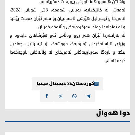
واشنتن هەموو هەنگاوێکی پێویست دەگرێتەبەر.
ئەمەش لە کاتێکدایە، بەیانیی شەممە، 28ـی شوباتی 2026،
ئەمریکا و ئیسرائیل هێرشی ئاسمانییان بۆ سەر ئێران دەست پێکرد
و لە ئەنجامدا چەند سەرکردەیەکی وڵاتەکە کوژران.
لە بەرانبەردا ئێران هەر زوو وەڵامی ئەو هێرشانەی دایەوە و
وێڕای ئاراستەکردنی ژمارەیەک مووشەک بۆ ئیسرائیل، چەندین
بنکە و بارەگا سەربازییەکانی ئەمریکای لە وڵاتەکانی ناوچەکەدا
کردە ئامانج.
کوردستان24 دیجیتاڵ میدیا
دوا هەواڵ