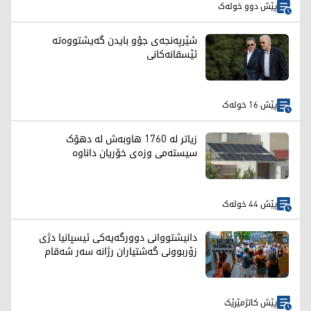
پێش دوو خولەک
شێرپەنجەی جۆو بایدن گەیشتووەتە
ئێسقانەکانی
پێش 16 خولەک
زیاتر لە 1760 هاوبەش لە دهۆک
سیستەمی وزەی خۆریان داناوە
پێش 44 خولەک
دانیشتووانی دوورگەیەکی ئیسپانیا دژی
زۆربوونی گەشتیاران رژانە سەر شەقام
پێش کاتژمێرێک