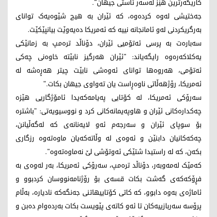
کاریگەرترین هێز لەسەر ئاستی جیهان".
جەختیشی لەوە کردەوە، کە ئێران بە هیچ شێوەیەک توانای
بەرگریکردنی لەو ئامانجانە نییە کە ئەمریکا دەیەوێت بیانپێکێت.
سەبارەت بە پرسی ئەتۆمیی ئێران، دۆناڵد ترەمپ بە زمانێکی
یەکلاکەرەوە رایگەیاند: "ئێران هەرگیز نابێتە خاوەنی چەکی
ئەتۆمی، هەروەها توانای ئەوەشی نابێت چیتر هەڕەشە لە
ئەمریکا، رۆژهەڵاتی ناوەڕاست یان تەواوی جیهان بکات."
سەرۆکی ئەمریکا، لە کۆتایی پەیامەکەیدا ئامۆژگاریی هێزە
چەکدارەکانی ئێران و هاوپەیمانەکانی کرد و نووسیویەتی: "باشترە
بۆ سوپای ئێران و سەرجەم ئەو لایەنانەی کە لەگەڵیانن،
چەکەکانیان دابنێن و ئەوەی لە وڵاتەکەیان ماوەتەوە رزگاری
بکەن، کە لە راستیدا شتێکی ئەوتۆشی لێ نەماوەتەوە".
کەمێک لەمەوبەر، دۆناڵد ترەمپ، سەرۆکی ئەمریکا، بەر لەوەی بە
فڕۆکەکەی گەشت بکات قسەی بۆ رۆژنامەنووسان کردبوو و
ئاماژەی بەوە دابوو، کە کاتی کۆتاییهاتنی جەنگەکە نادیارە، بەڵام
پرۆسە سەربازییەکان تا ئەو کاتەی پێویست بکات بەردەوام دەبن و