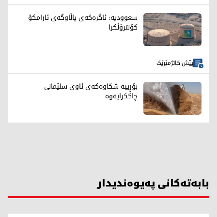
سعوودیە: ئاگرەکەی پاڵاوگەی ئارامکۆ
کۆنترۆڵکرا
پێش کاتژمێرێک
بۆڕییە شکاوەکەی ئاوی سلێمانی
چاککرایەوە
بابەتەکانی پەیوەندیدار