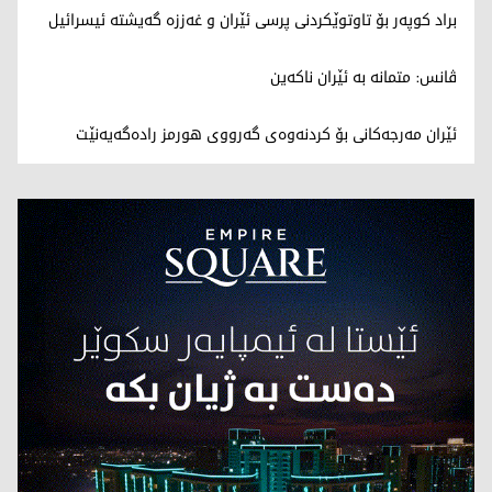
براد کوپەر بۆ تاوتوێکردنی پرسی ئێران و غەززە گەیشتە ئیسرائیل
ڤانس: متمانە بە ئێران ناکەین
ئێران مەرجەکانی بۆ کردنەوەی گەرووی هورمز رادەگەیەنێت