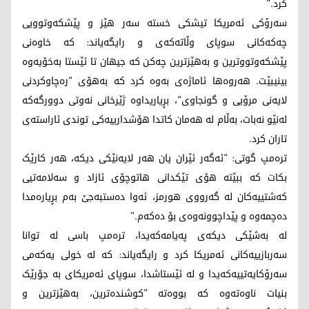
کرد."
سەرۆکی ئەمریکا تیشکی خستە سەر هێز و پێشکەوتوویی
چەکەکانی سوپای وڵاتەکەی و رایگەیاند: کە خاوەنی
پێشکەوتووترین و بەهێزترین چەکن کە جیهان تا ئێستا بەخۆیەوە
بینیبێت. هەروەها ئاماژەی بەوە کرد کە بەهۆی "رەچاوکردنی
لایەنی مرۆیی و گونجاوی"، بڕیاریداوە ژێرخانی نەوتی دوورگەکە
لەنێو نەبات، بەڵام لە هەمان کاتدا هۆشدارییەکی توندی ئاراستەی
تاران کرد.
ترەمپ گوتی: "ئەگەر ئێران یان هەر لایەنێکی دیکە، هەر کارێک
بکات کە ببێتە هۆی تێکدانی هاتوچۆی ئازاد و سەلامەتیی
کەشتییەکان لە گەرووی هورمز، ئەوا دەستبەجێ بەم بڕیارەمدا
دەچمەوە و پێداچوونەوەی بۆ دەکەم."
لە بەشێکی دیکەی پەیامەکەیدا، ترەمپ باسی لە توانا
سەربازییەکانی ئەمریکا کرد و رایگەیاند: کە لە خولی یەکەمی
سەرۆکایەتییەکەیدا و لە ئێستاشدا، سوپای ئەمریکای بە جۆرێک
بنیات ناوەتەوە کە بووەتە "کوشندەترین، بەهێزترین و