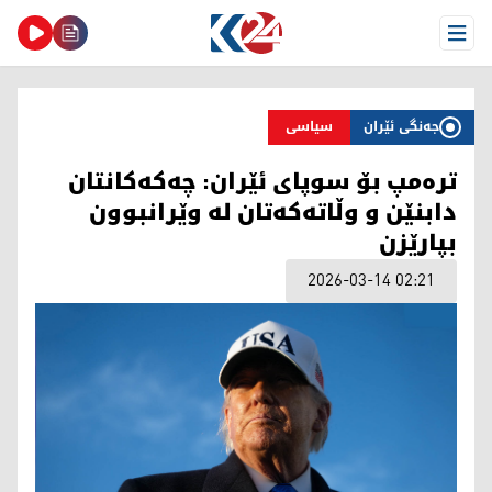
Open Menu
جەنگی ئێران
سیاسی
ترەمپ بۆ سوپای ئێران: چەکەکانتان
دابنێن و وڵاتەکەتان لە وێرانبوون
بپارێزن
2026-03-14 02:21