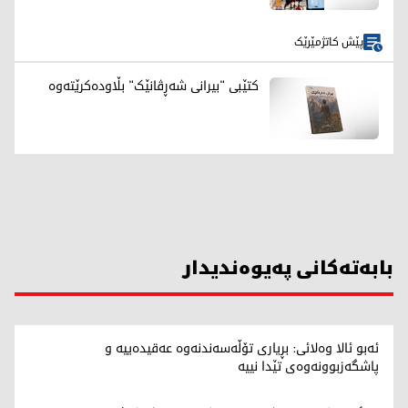
پێش کاتژمێرێک
کتێبی "بیرانی شەڕڤانێک" بڵاودەکرێتەوە
بابەتەکانی پەیوەندیدار
ئەبو ئالا وەلائی: بڕیاری تۆڵەسەندنەوە عەقیدەییە و
پاشگەزبوونەوەی تێدا نییە