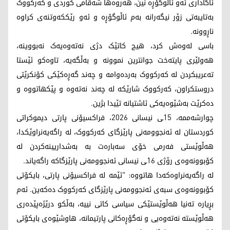
ئاگاداری ئەو ئاڵوگۆڕە نین، هەروەها شەقامی کوردی و کەرکووک
بەتایبەتی زۆر نیگەرانە بەم ئاڵوگۆڕە و ئەو رێککەوتنەی کراوە
ناڕوونە.
باسی لەوەش کرد، هیچ کاتێک دژی نەتەوەیەک نەبووینە،
هەولێری پایتەخت جوانترین نموونە و بەڵگەیە، تاوەکو ئێستا
تەعریبکردن لە کەرکووک بەردەوامە و چەند گەڕەکێکی کۆنکرێتی
دروستکراون، کەرکووک شارێکە لە چەند نەتەوە و پێکهاتووە و
دەکرێت بەشێوەیەکی ئاشتیانە تێیدا بژین.
چوارشەممە، 15ـی نیسانی 2026، فراکسیۆنی پارتی دیموکراتی
کوردستان لە ئەنجوومەنی پارێزگای کەرکووک، لە راگەیەنراوێکدا،
هەڵوێستی فەرمی خۆی سەبارەت بە بەشداریینەکردن لە
کۆبوونەوەی رۆژی 16ـی نیسانی ئەنجوومەنی پارێزگاکە راگەیاند.
لە راگەیەنراوەکەدا هاتووە: "ئێمە لە فراکسیۆنی پارتی، بایکۆتی
کۆبوونەوەی سبەی ئەنجوومەنی پارێزگای کەرکووک دەکەین. ئەم
بڕیارە تەنیا هەڵوێستێکی سیاسی کاتی نییە، بەڵکو درێژەپێدەری
هەڵوێستە نەتەوەیی و نەگۆڕەکانی پارتیمانە، هاوشێوەی بایکۆتی