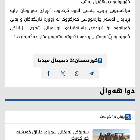
کۆبوونەوەی هۆتێل رەشید.
فراکسیۆنی پارتی، جەختی لەوە کردەوە، "بڕوای تەواومان وایە
بڕیاردان لەسەر چارەنووسی کەرکووک لە ژوورە تاریکەکان و بەبێ
گەڕانەوە بۆ ئیرادەی راستەقینەی نوێنەرانی شەرعی، زیانێکی
گەورە بە پێکەوەژیان و دەستکەوتە نەتەوەییەکان دەگەیەنێت."
کوردستان24 دیجیتاڵ میدیا
دوا هەواڵ
پێش 14 خولەک
سەرۆکی ئەرکانی سوپای عێراق گەیشتە
کەرکووک