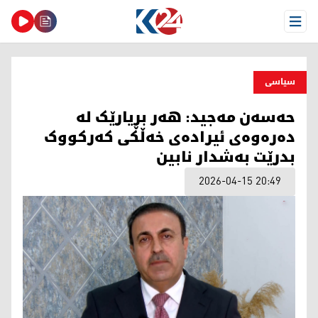
Open Menu
سیاسی
حەسەن مەجید: هەر بڕیارێک لە
دەرەوەی ئیرادەی خەڵکی کەرکووک
بدرێت بەشدار نابین
2026-04-15 20:49