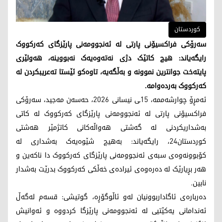
کوردستان
سەرۆکی فراکسیۆنی پارتی لە ئەنجوومەنی پارێزگای کەرکووک
رایگەیاند: هیچ کاتێک دژی نەتەوەیەک نەبووینە، هەولێری
پایتەخت جوانترین نموونە و بەڵگەیە، تاوەکو ئێستا تەعریبکردن لە
کەرکووک بەردەوامە.
ئەمڕۆ چوارشەممە، 15ـی نیسانی 2026، حەسەن مەجید، سەرۆکی
فراکسیۆنی پارتی لە ئەنجوومەنی پارێزگای کەرکووک لە کاتی
بەشداریکردنی لە گەشتی هەواڵەکانی کاتژمێر هەشتی
کوردستان24، رایگەیاند: بەهیچ شێوەیەک بەشداری لە
کۆبوونەوەی سبەی ئەنجوومەنی پارێزگای کەرکووک دا ناکەین و
هەر بڕیارێک لە دەرەوەی ئیرادەی خەڵکی کەرکووک بدرێت بەشدار
نابین.
دەربارەی ئاگاداربوونیان لەو ئاڵوگۆڕە، گوتیشی: قسەم لەگەڵ
ئەندامانی یەکێتیی لە ئەنجوومەنی پارێزگا کردووە و ئەوانیش