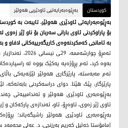
کوردستان
بەڕێوەبەرایەتیی ئاودێریی هەولێر
بۆ پاراوکردنی ئاوی بارانی سەربان بۆ ناو ژێر زەوی ل
بە ئامانجی کەمکردنەوەی کاریگەرییەکانی لافاو و ب
ئەمڕۆ چوارشەممە، 
بەوە کرد، ئەم پڕۆژەیە یەکێک بووە لە راسپاردەکان
ئەم مەبەستە، پارێزگاری هەولێر لێژنەیەکی باڵا
پارێزگار، پێک هێنا. دوای دراسەکردنی بابەتەکە، 
بەڕێوەبەری ئاودێری هەولێر و ئەندامییەتی چەندی
ئاوی ژێر زەوی، ئاوەڕۆ، ئاو، ئەندازەی پارکەکان و ژ
بەڕێوەبەری ئاودێری هەولێر راشیگەیاند؛ پڕۆژە
(مامۆستا خەلیل کەریم بەرزنجی، د. عەلی محەمەد 