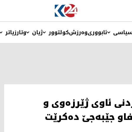
یاسی
ئابووری
وەرزش
کولتوور
ژیان
وتار
زیاتر
دنی ئاوی ژێرزەوی و
او جێبەجێ دەکرێت