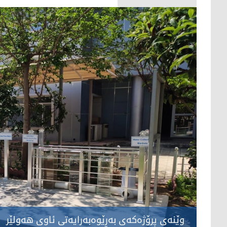
وێنەی پرۆژەکەی بەڕێوەبەرایەتی ئاوی هەولێر