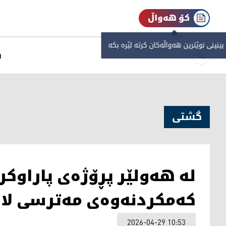
کۆ هەواڵ
 بینینی نوێترین هەواڵەکان کرتە لێرە بکە
س
گشتی
لە هەولێر پڕۆژەی پاراوکر
کەمکردنەوەی مەترسی لاف
2026-04-29 10:53