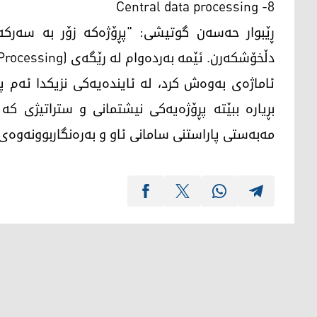
8- Central data processing
ڕێبوار حەسەن گوتیشی: "پڕۆژەکە زۆر بە سەرکەو
دڵخۆشکەرن. ئێمە بەردەوام لە رێگەی (Central Data Processing)ـەوە چاودێری پڕۆژەکە دەکەین."
ئاماژەی بەوەش کرد، لە ئایندەیەکی نزیکدا ئەم 
بڕیارە ببێتە پڕۆژەیەکی نیشتمانی و ستراتیژی کە 
مەبەستی پاراستنی سامانی ئاو و بەرەنگاربوونەوەی 