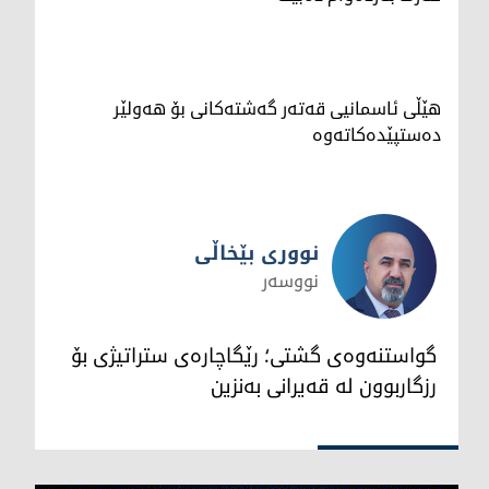
هێڵی ئاسمانیی قەتەر گەشتەکانی بۆ هەولێر
دەستپێدەکاتەوە
نووری بێخاڵی
نووسەر
نووری بێخاڵی
گواستنەوەی گشتی؛ رێگاچارەی ستراتیژی بۆ
رزگاربوون لە قەیرانی بەنزین