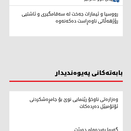
رووسیا و ئیمارات جەخت لە سەقامگیری و ئاشتیی
رۆژهەڵاتی ناوەڕاست دەکەنەوە
بابەتەکانی پەیوەندیدار
وەزارەتی ناوخۆ رێنمایی نوێ بۆ جامڕەشکردنی
ئۆتۆمبێل دەردەکات
گەرما بەردەوام دەبێت