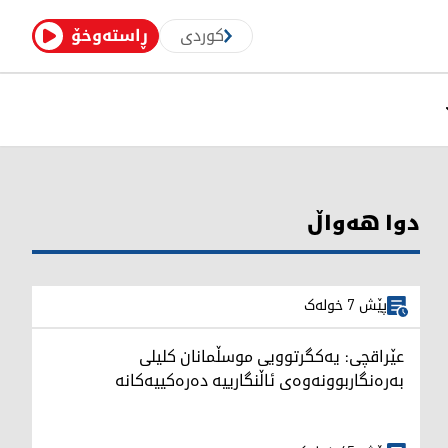
کوردی
ڕاستەوخۆ
دوا هەواڵ
پێش 7 خولەک
عێراقچی: یەکگرتوویی موسڵمانان کلیلی
بەرەنگاربوونەوەی ئاڵنگارییە دەرەکییەکانە