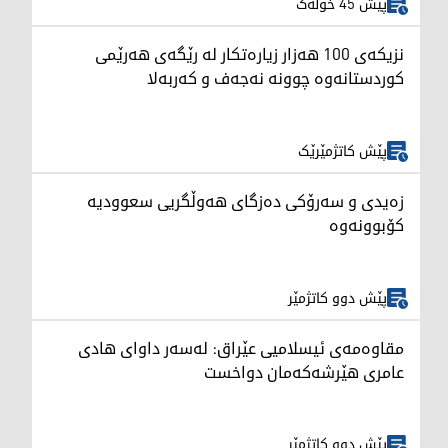
پێش 45 خولەک
نزیکەی 100 هەزار زیارەتکار لە رێگەی هەرێمی
کوردستانەوە چوونە نەجەف و کەربەلا
پێش کاتژمێرێک
زەیدی و سەرۆکی دەزگای هەوڵگریی سعوودیە
کۆبوونەوە
پێش دوو کاتژمێر
مقاوەمەی ئیسلامیی عێراق: لەسەر داوای هادی
عامری هێرشەکەمان دواخست
پێش دوو کاتژمێر