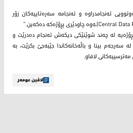
توویی ئەنجامدراوە و ئەنجامە سەرەتاییەکان زۆر
پڕۆژەیە لە چەند شوێنێکی دیکەش ئەنجام دەدرێت و
لە سەرجەم بینا و باڵەخانەکاندا جێبەجێ بکرێت، بە
مەترسییەکانی لافاو.
لاڤین عومەر