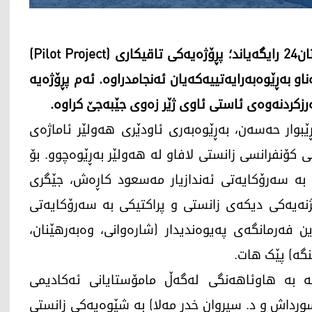
بەڕێوەبەرایەتی ئاودێری هەولێر، تایبەت بە کوردستان24 رایگەیاند؛ پڕۆژەیەکی تاقیکاری (Pilot Project)
ەناو بەڕێوەبەرایەتییەکەیان ئەنجامدراوە. ئەم پڕۆژەیە
ەرزکردنەوەی ئاستی ئاوی ژێر زەوی جێبەجێ کراوە.
29ـی نیسانی 2026، ئەندازیار ڕێبوار حەسەن، بەڕێوەبەری ئاودێری هەولێر ئاماژەی
ی کۆنفرانسی زانستی لافاو لە هەولێر بەڕێوەچوو. بۆ
ی بە سەرۆکایەتی ئەندازیار مەسعود کاڕەش، جێگری
لێژنەیەکی دیکەی زانستی و پراکتیکی بە سەرۆکایەتی
ن فەرمانگەی پەیوەندیدار (شارەوانی، وەبەرهێنان،
ینگە) پێک هات.
کە بە هاوئاهەنگی لەگەڵ مامۆستایانی ئەکادیمی
سورداش و د. سیروان خدر مەلا) بە شێوەیەکی زانستی