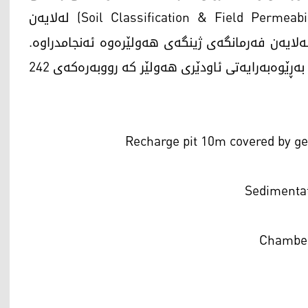
داڕێژراوە. سەرجەم پشکنینەکانی خاک (Soil Classification & Field Permeability Test) لەلایەن
لایەن فەرمانگەی ژینگەی هەولێرەوە ئەنجامدراوە.
لەم قۆناخەدا، ئاوی بارانی بەشێک لە سەربانی بینای بەڕێوەبەرایەتی ئاودێری هەولێر کە رووبەرەکەی 242