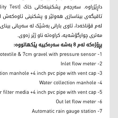
تاقیگەی بیناسازی هەولێر و پشکنینی ئاوەکەش لە
مەتری چوارگۆشەیە، کراوەتە ناو ژێر زەوی.
پڕۆژەکە لەم 8 بەشە سەرەکییە پێکهاتووە:
1- Recharge pit 10m covered by geotextile & 7cm gravel with pressure sensor
2- Inlet flow meter
3- Sedimentation manhole +4 inch pvc pipe with vent cap
4- Water collection manhole
5- Chamber filter media +4 inch pvc pipe with vent cap
6- Out let flow meter
7- Automatic rain gauge station