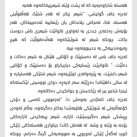
هەستە شاراوەیەیە کە لە پشت وێنە شیعرییەکانەوە هەیە.
تەرزە جاف گوتیشی، "شیعر زیاتر لە هەر شتێک هەڵقوڵینی
هەستە، نەک ئەنجامی پلاندانان یان رێنماییە ئەدەبییەکان، هەر
بۆیەش رەخنەی جددی بە تەواوی ناتوانێت شیعری باش دروست
بکات، چونکە شیعر لە شوێنێکەوە هەڵدەقوڵێت کە هیچ
پەیوەندییەکی بە جدیبوونەوە نییە.
تەرزە جاف باس لە دەستپێک و کۆتایی هێنان بە شیعر دەکات و
دەڵێت، " ناتوانرێت رێسایەکی دیاریکراو بۆ دەستپێک و کۆتایی
شیعر دابنرێت، بە پێچەوانەی توێژینەوە، شیعر شتێکی هەستیارە و
لە ساتی داهێناندا دەڕژێتە سەر لاپەڕە، دوای نووسینی تێکستەکە
ئینجا شاعیر بیر لە رێکخستن و جوانکردنی دەکاتەوە.
تەرزە جاف ئاماژەی بەوەش دا، "ئەزموونی کەسی و دۆخی
کۆمەڵایەتی لە شوێنێکی هاوبەشدا یەکتر دەگرنەوە، بەڵام ئەوەی
پڕیشکی شیعر دەگیرسێنێت ئازارە، شیعر پینەکردنی ئازارەکانی
رۆحە بە وێنە و وشە. لە هەمان کاتدا جیاوازی هەستەکانی ژنێکی
کورد لەگەڵ ژنێکی ئەوروپی بە نموونەیەکی گرنگ دەزانم، چونکە