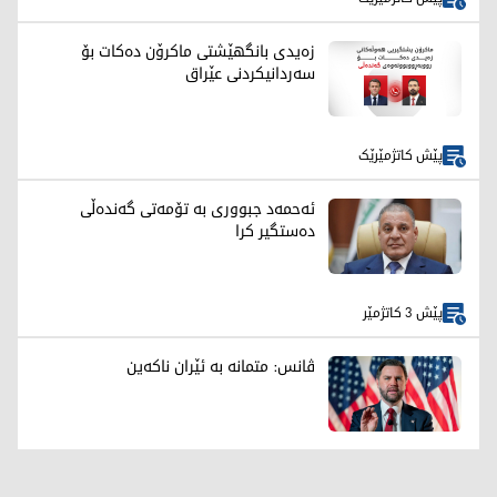
زەیدی بانگهێشتی ماکرۆن دەکات بۆ
سەردانیکردنی عێراق
پێش کاتژمێرێک
ئەحمەد جبووری بە تۆمەتی گەندەڵی
دەستگیر کرا
پێش 3 کاتژمێر
ڤانس: متمانە بە ئێران ناکەین