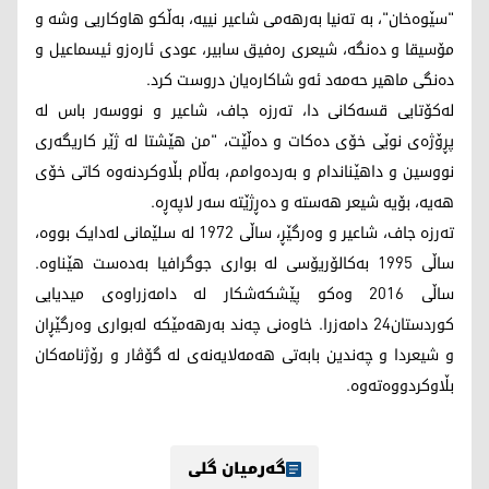
"سێوەخان"، بە تەنیا بەرهەمی شاعیر نییە، بەڵکو هاوکاریی وشە و
مۆسیقا و دەنگە، شیعری رەفیق سابیر، عودی ئارەزو ئیسماعیل و
دەنگی ماهیر حەمەد ئەو شاکارەیان دروست کرد.
لەکۆتایی قسەکانی دا، تەرزە جاف، شاعیر و نووسەر باس لە
پڕۆژەی نوێی خۆی دەکات و دەڵێت، "من هێشتا لە ژێر کاریگەری
نووسین و داهێناندام و بەردەوامم، بەڵام بڵاوکردنەوە کاتی خۆی
هەیە، بۆیە شیعر هەستە و دەڕژێتە سەر لاپەڕە.
تەرزە جاف، شاعیر و وەرگێڕ، ساڵی 1972 لە سلێمانی لەدایک بووە،
ساڵی 1995 بەکالۆریۆسی لە بواری جوگرافیا بەدەست ھێناوە.
ساڵی 2016 وەکو پێشکەشکار لە دامەزراوەی میدیایی
کوردستان24 دامەزرا. خاوەنی چەند بەرهەمێکە لەبواری وەرگێڕان
و شیعردا و چەندین بابەتی هەمەلایەنەی لە گۆڤار و رۆژنامەکان
بڵاوکردووەتەوە.
گەرمیان گلی