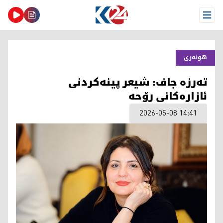
Open Menu
هونەری
تەرزە جاف: شیعر پینەکردنی
ئازارەکانی رۆحە
2026-05-08 14:41