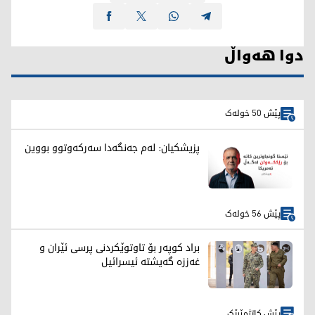
دوا هەواڵ
پێش 50 خولەک
پزیشکیان: لەم جەنگەدا سەرکەوتوو بووین
پێش 56 خولەک
براد کوپەر بۆ تاوتوێکردنی پرسی ئێران و
غەززە گەیشتە ئیسرائیل
پێش کاتژمێرێک