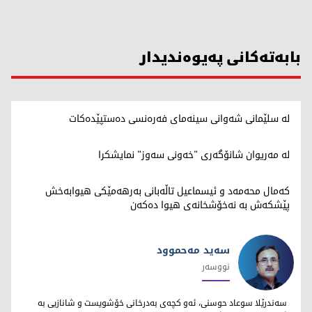
بابەتەکانی پەیوەندیدار
لە سلێمانی شەوانی سینەمای فەرەنسی دەستپێدەکات
لە مەریوان شانۆگەری "خەونی سەوز" نمایشکرا
کەمال محەمەد و ئیسماعیل تاڵەبانی بەرهەمێکی هیوابەخش
پێشکەش بە نەخۆشخانەی هیوا دەکەن
سەيد مەحموود
نووسەر
سەيد مەحموود
سەندرێلا سوعاد حوسنی، ئه‌و كچه‌ی به‌درخانی خۆشویست و شانازیی به‌