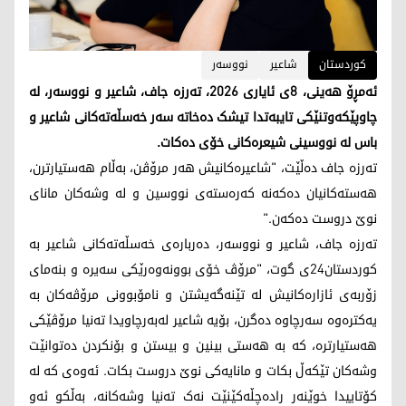
کوردستان
شاعیر
نووسەر
ئەمڕۆ هەینی، 8ی ئایاری 2026، تەرزە جاف، شاعیر و نووسەر، لە
چاوپێکەوتنێکی تایبەتدا تیشک دەخاتە سەر خەسڵەتەکانی شاعیر و
باس لە نووسینی شیعرەکانی خۆی دەکات.
تەرزە جاف دەڵێت، "شاعیرەکانیش هەر مرۆڤن، بەڵام هەستیارترن،
هەستەکانیان دەکەنە کەرەستەی نووسین و لە وشەکان مانای
نوێ دروست دەکەن."
تەرزە جاف، شاعیر و نووسەر، دەربارەی خەسڵەتەکانی شاعیر بە
کوردستان24ی گوت، "مرۆڤ خۆی بوونەوەرێکی سەیرە و بنەمای
زۆربەی ئازارەکانیش لە تێنەگەیشتن و نامۆبوونی مرۆڤەکان بە
یەکترەوە سەرچاوە دەگرن، بۆیە شاعیر لەبەرچاویدا تەنیا مرۆڤێکی
هەستیارترە، کە بە هەستی بینین و بیستن و بۆنکردن دەتوانێت
وشەکان تێکەڵ بکات و مانایەکی نوێ دروست بکات. ئەوەی کە لە
کۆتاییدا خوێنەر رادەچڵەکێنێت نەک تەنیا وشەکانە، بەڵکو ئەو