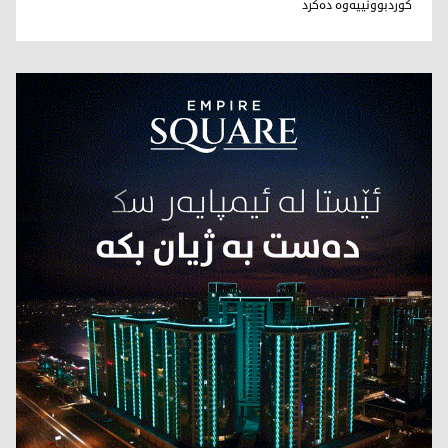
كوردبوونییه‌وه‌ ده‌كرد