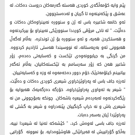
پێم وایە کۆمەڵگەی کوردی هەستە گەرمەکان دروست دەکات، لە
عەشق و پێکەنینەوە تا گریان و لەدەستچوون.
ئەو خانمە شاعیرە باس لە ژن و سنوورە نەبینراوەکان دەکات و
دەڵێت، " لە ناخی مرۆڤی کورددا سنوورێکی نەبینراو بۆ بیرکردنەوە
و هەستکردن هەیە، و ئەو سنوورە بۆ ژن توندترە، بەڵام لەگەڵ
هەبوونی ئەو بەربەستانە، لە نووسیندا هەستی ئازادیم کردووە.
من گرنگی بە جیابوونەوەی تێکست و کەسایەتی دەدەم، زۆر
شاعیر هەن کە زۆر سەرسامم بە تێکستەکانیان، بەڵام ئەگەر
بیانبینم کیلۆمەترێک خۆم دوور دەخەمەوە لە وزە و کەسایەتییان.
تەرزە جاف باس لە پەراوێزخراوی شیعری کوردی دەکات و دەڵێت،
" شیعر بە تەواوی پەراوێزخراوە، خۆزگە دەزگەیەک هەبوایە بۆ
رێگەکردنەوە لەبەردەم شیعرە باشەکان. چونکە بەبۆچوونی من نە
شیعری باش و نە خراپ گرنگییان پێنەدراوە و شیعر بە گشتی لە
پەراوێزدا ژیان بەسەر دەبات.
تەرزە جاف باسی لەوەش کرد، " کێشەکە تەنیا لە شیعردا نییە،
بەڵکو گۆرانییش لە قەیرانێکی هاوشێوەدایە. بۆ نموونە گۆرانیی