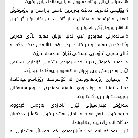
هاندەرانی ئێرانی بۆ ئامادەبوون لە یارییەکاندا دیاری بکرێت.
4-پۆلیسی ئەمریکا دەبێت بەرزترین ئاستی پاراستن و پرۆتۆکۆڵی
ئەمنی لە فڕۆکەخانە، هۆتێل و یاریگاکان دابین بکات بۆ رێگریکردن
لە هەر رووداوێکی نەخوازراو.
5-هاندەرانی هەردوو تیپ تەنیا بۆیان هەیە ئاڵای فەرمی
وڵاتەکەیان ببەنە ناو یاریگا، و بردنی هەر ئاڵایەکی دیکە جگە لە
ئاڵای فەرمی "کۆماری ئیسلامی ئێران" قەدەخە بکرێت.
6- دەبێت گەرەنتی بدرێت کە سروودی نیشتمانی کۆماری ئیسلامی
ئێران بە دروستی و بێ پچڕان لە هەموو یارییەکاندا لێبدرێت.
7- پرسیاری رۆژنامەنووسان لە کۆنفرانسە رۆژنامەوانییەکاندا،
دەبێت تەنیا لە چوارچێوەی بابەتە هونەری و وەرزشییەکانی
پەیوەست بە یارییەکاندا بێت.
سەرۆکی فیدراسیۆنی ئێران ئاماژەی بەوەش کردووە،
جێبەجێکردنی ئەم مەرجانە زامنی بەشداریکردنی هەڵبژاردەکەیان
دەکات لەم چالاکییە جیهانییەدا.
ئێران یەکێکە لەو 48 هەڵبژاردەیەی کە ئەمساڵ بەشداریی لە