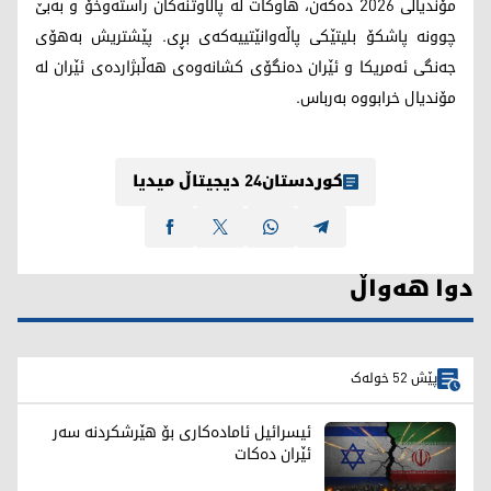
مۆندیالی 2026 دەکەن، هاوکات لە پاڵاوتنەکان راستەوخۆ و بەبێ
چوونە پاشکۆ بلیتێکی پاڵەوانێتییەکەی بڕی. پێشتریش بەهۆی
جەنگی ئەمریکا و ئێران دەنگۆی کشانەوەی هەڵبژاردەی ئێران لە
مۆندیال خرابووە بەرباس.
کوردستان24 دیجیتاڵ میدیا
دوا هەواڵ
پێش 52 خولەک
ئیسرائیل ئامادەکاری بۆ هێرشکردنە سەر
ئێران دەکات