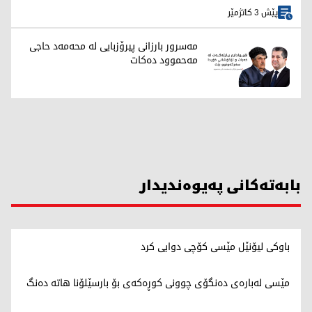
پێش 3 کاتژمێر
مەسرور بارزانی پیرۆزبایی لە محەمەد حاجی
مەحموود دەکات
بابەتەکانی پەیوەندیدار
باوکی لیۆنێل مێسی کۆچی دوایی کرد
مێسی لەبارەی دەنگۆی چوونی کوڕەکەی بۆ بارسێلۆنا هاتە دەنگ