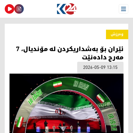
Open Menu
وەرزش
ئێران بۆ بەشداریکردن لە مۆندیال، 7
مەرج دادەنێت
2026-05-09 13:15