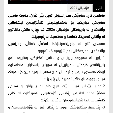
ئێران
مۆندیالی 2026
مەهدی تاج، سەرۆکی فیدراسیۆنی تۆپی پێی ئێران، حەوت مەرجی
سەرەکی دیاریکرد بۆ بەشداریکردنی هەڵبژاردەی نیشتمانیی
وڵاتەکەی لە یارییەکانی مۆندیالی 2026، کە بڕیارە مانگی داهاتوو
لە وڵاتانی ئەمریکا، کەنەدا و مەکسیک بەڕێوەبچێت.
مەهدی تاج لە چاوپێکەوتنێکدا لەگەڵ کەناڵی وەرزشیی
وڵاتەکەی، مەرجەکانی بەم شێوەیە خستەڕوو:
1-پێویستە سەرجەم یاریزانان و ستافی تەکنیکی، بەتایبەت ئەو
یاریزانانەی خزمەتی سەربازییان لە سوپای پاسداران ئەنجامداوە
(وەک مەهدی تارمی و ئیحسان حاج سەفی)، بەبێ هیچ کێشەیەک
ڤیزای چوونە ناو خاکی ئەمریکایان پێبدرێت.
2-دوای پێدانی ڤیزا، نابێت هیچ کام لە یاریزانان و ستافی
هەڵبژاردەکە لەلایەن پۆلیسی کۆچبەرانی ئەمریکاوە لە کاتی
گەشتەکەیاندا لێکۆڵینەوەیان لەگەڵدا بکرێت.
3- پێویستە میکانیزمێکی روون بۆ پێدانی ڤیزا بە رۆژنامەنووسان و