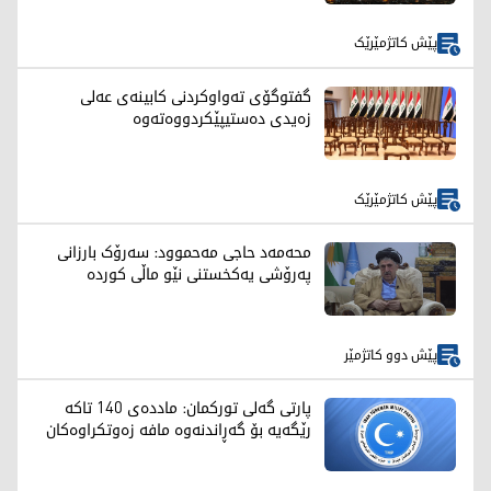
پێش کاتژمێرێک
گفتوگۆی تەواوكردنی كابینەی عەلی
زەیدی دەستیپێكردووەتەوە
پێش کاتژمێرێک
محەمەد حاجی مەحموود: سەرۆک بارزانی
پەرۆشی یەکخستنی نێو ماڵی کوردە
پێش دوو کاتژمێر
پارتی گەلی تورکمان: ماددەی 140 تاکە
رێگەیە بۆ گەڕاندنەوە مافە زەوتکراوەکان