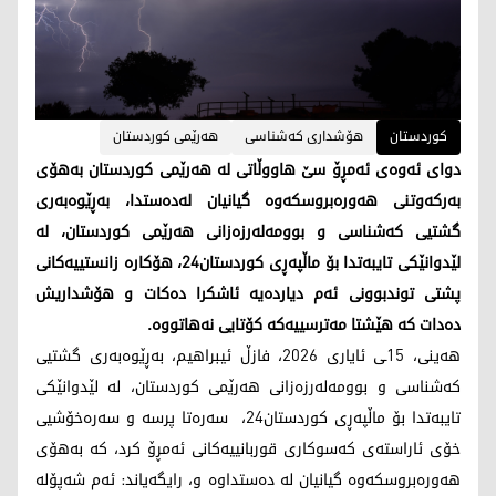
کوردستان
هۆشداری کەشناسی
هەرێمی کوردستان
دوای ئەوەی ئەمڕۆ سێ هاووڵاتی لە هەرێمی کوردستان بەهۆی
بەرکەوتنی هەورەبروسکەوە گیانیان لەدەستدا، بەڕێوەبەری
گشتیی کەشناسی و بوومەلەرزەزانی هەرێمی کوردستان، لە
لێدوانێکی تایبەتدا بۆ ماڵپەڕی کوردستان24، هۆکارە زانستییەکانی
پشتی توندبوونی ئەم دیاردەیە ئاشکرا دەکات و هۆشداریش
دەدات کە هێشتا مەترسییەکە کۆتایی نەهاتووە.
هەینی، 15ـی ئایاری 2026، فازڵ ئیبراهیم، بەڕێوەبەری گشتیی
کەشناسی و بوومەلەرزەزانی هەرێمی کوردستان، لە لێدوانێکی
تایبەتدا بۆ ماڵپەڕی کوردستان24، سەرەتا پرسە و سەرەخۆشیی
خۆی ئاراستەی کەسوکاری قوربانییەکانی ئەمڕۆ کرد، کە بەهۆی
هەورەبروسکەوە گیانیان لە دەستداوە و، رایگەیاند: ئەم شەپۆلە