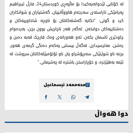
لە کۆتایی لێدوانەیەکیدا بۆ ماڵپەڕی کوردستان24، فازڵ ئیبراهیم
پەیامێکی ئاراستەی سەرجەم هاووڵاتییان، گەشتیاران و شوانکاران
کرد و گوتی: "تکایە گەشتەکانتان بۆ ناوچە شاخاوییەکان و
دەشتاییەکان دوابخەن. ئەگەر هەر ناچاریش بوون بچن، بەردەوام
چاودێری ئاسمان بکەن، ئەو هەورانەی وەک قارچک قەبە دەبن و
رەشن، مەترسیدارن. لەگەڵ بیستنی یەکەم دەنگی گرمەی هەور،
بچنە ناو شوێنێکی سەرپۆشراو یان ناو ئۆتۆمبێلەکانتان.سروشت لە
ئێمە بەهێزترە، و خۆپاراستن باشترە لە پەشیمانی."
محەممەد ئیسماعیل
دوا هەواڵ