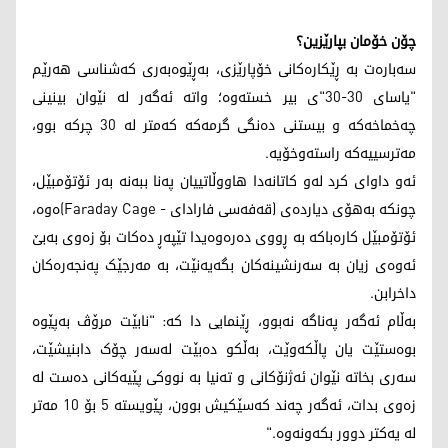
چۆن خۆمان بپارێزین؟
سەبارەت بە ڕێکارەکانی خۆپارێزی، بەڕێوەبەری کەشناسی هەرێم
"یاسای 30-30"ی بیر خستەوە؛ واتە ئەگەر لە نێوان بینینی
چەخماخەکە و بیستنی دەنگی گرمەکە کەمتر لە 30 چرکە بوو،
مەترسییەکە راستەوخۆیە.
ئەو داوای کرد لەو کاتانەدا هاووڵاتییان پەنا ببەنە بەر ئۆتۆمبێل،
چونکە بەهۆی دیاردەی (قەفەسی فارادای - Faraday Cage)ەوە،
ئۆتۆمبێل کارەباکە بە ڕووی دەرەوەیدا تێپەڕ دەکات بۆ زەوی بەبێ
ئەوەی زیان بە سەرنشینەکان بگەیەنێت، بە مەرجێک پەنجەرەکان
داخرابن.
بەڵام ئەگەر پەناگە نەبوو، ڕێنمایی دا کە: "نابێت مرۆڤ بەپێوە
بوەستێت یان پاڵکەوێت، بەڵکو دەبێت لەسەر چۆک دابنیشێت،
سەری بخاتە نێوان ئەژنۆکانی و تەنیا بە نووکی پێیەکانی دەست لە
زەوی بدات، ئەگەر چەند کەسێکیش بوون، پێویستە 5 بۆ 10 مەتر
لە یەکتر دوور بکەونەوە."