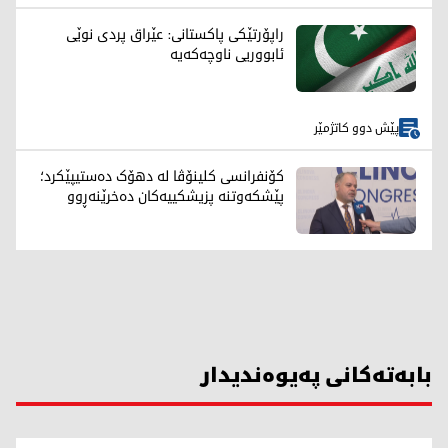
راپۆرتێکی پاکستانی: عێراق پردی نوێی
ئابووریی ناوچەکەیە
پێش دوو کاتژمێر
کۆنفرانسی کلینۆڤا لە دهۆک دەستیپێکرد؛
پێشکەوتنە پزیشکییەکان دەخرێنەڕوو
بابەتەکانی پەیوەندیدار