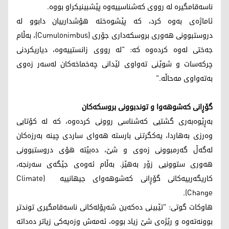
ناسەقامگیرە لە رووی کەشناسییەوە پێشبینیکراو بووە.
ئاماژەی بەوە کرد، کە پێشوەختە هۆشدارییان دابوو لە
دروستبوونی هەوری بروسکەداری جۆری (Cumulonimbus)، بەڵام
جەختی لەوە کردەوە کە: "لە رووی زانستییەوە، دیاریکردنی
چرکەسات و شوێنی تەواوی لێدانی چەخماخەکان لەسەر زەوی
بەتەواوی مەحاڵە."
گۆڕانی کەشوهەوا و توندبوونی بروسکەکان
بەڕێوەبەری گشتیی کەشناسی روونی کردەوە، کە لە کۆتایی
وەرزی بەهاردا، یەکگرتنی بارستە هەوای ساردی چینە بەرزەکان
لەگەڵ گەرمبوونی زەوی و شێ، دەبێتە هۆی دروستبوونی
هەوری ستوونیی زۆر بەهێز. بەڵام ئەوەی جێگەی سەرنجە،
کاریگەرییەکانی گۆڕانی کەشوهەوای جیهانییە (Climate
Change).
هاوکات گوتی: "تێبینی دەکەین شەپۆلەکانی ناسەقامگیری توندتر
بوونەتەوە و رێژەی شێ زیاد بووە، ئەمەش وزەیەکی زیاتر دەداتە