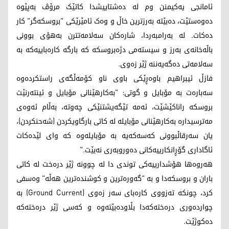
ئامانجی یەکيمنن وم لە دەشتاییشدا کاتێک مرۆڤ بەپێوە
دەوەستێت، دەبێتە بەرزترین خاڵ و وەک ئامێرێکی "بروسکەگر" کار
دەکات. لە بەرامبەردا، شارەکان سەلامەتترن بەهۆی بوونی
باڵەخانەی بەرز و سیستەمی دژەبروسکە کە بارگە کارەباییەکە بە
سەلامەتی دەگەیەننە ژێر زەوی.
فازڵ ئیبراهیم باوەڕێکی باوی ناو کۆمەڵگەی راستکردەوە
سەبارەت بە مۆبایل و گوتی: "بەکارهێنانی مۆبایل و ئینتەرنێت
بروسکە راناکێشێت، ئەمە تێگەیشتنێکی چەوتە، بەڵام ئەوەی
مەترسیدارە بەکارهێنانی مۆبایلە لە کاتی بارگاویکردن (شەحنکردن)،
یان سەرقاڵبوونی کەسەکەیە بە مۆبایلەوە کە وای لێدەکات
ئاگاداری گۆڕانکارییەکانی دەوروبەری نەبێت."
هەروەها هۆشدارییەکی توندی دا لە چوونە ژێر درەخت لە کاتی
باران و بروسکەدا و بە "گەورەترین و کوشندەترین هەڵە" وەسفی
کرد، چونکە تەزووی کارەبای سەر زەوی (Ground Current) بە
چواردەوری درەختەکەدا بڵاودەبێتەوە و کەسی ژێر درەختەکە
دەکوژێت.