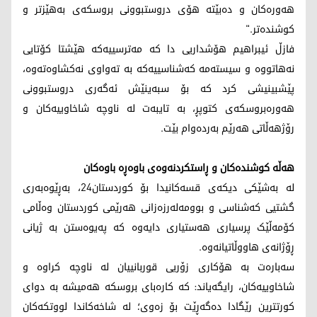
هەورەکان و دەبێتە هۆی دروستبوونی بروسکەی بەهێزتر و
کوشندەتر."
فازڵ ئیبراهیم هۆشداریی دا کە مەترسییەکە هێشتا کۆتایی
نەهاتووە و سیستەمە کەشناسییەکە بە تەواوی نەکشاوەتەوە،
پێشبینیشی کرد کە بۆ سبەینێش ئەگەری دروستبوونی
هەورەبروسکەی کتوپڕ، بە تایبەت لە ناوچە شاخاوییەکان و
رۆژهەڵاتی هەرێم بەردەوام بێت.
هەڵە کوشندەکان و ڕاستکردنەوەی باوەڕە باوەکان
لە بەشێکی دیکەی قسەکانیدا بۆ کوردستان24، بەڕێوەبەری
گشتیی کەشناسی و بوومەلەرزەزانی هەرێمی کوردستان وەڵامی
کۆمەڵێک پرسیاری هەستیاری دایەوە کە پەیوەستن بە ژیانی
ڕۆژانەی هاووڵاتیانەوە.
سەبارەت بە هۆکاری زۆریی قوربانییان لە ناوچە کراوە و
شاخاوییەکان، رایگەیاند: کە کارەبای بروسکە هەمیشە بە دوای
کورتترین رێگادا دەگەڕێت بۆ زەوی؛ لە شاخەکاندا لووتکەکان