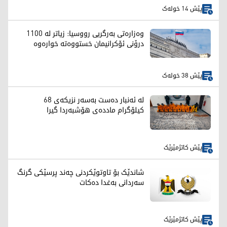
پێش 14 خولەک
وەزارەتی بەرگریی رووسیا: زیاتر لە 1100
درۆنی ئۆکرانیمان خستووەتە خوارەوە
پێش 38 خولەک
لە ئەنبار دەست بەسەر نزیکەی 68
کیلۆگرام ماددەی هۆشبەردا گیرا
پێش کاتژمێرێک
شاندێک بۆ تاوتوێکردنی چەند پرسێکی گرنگ
سەردانی بەغدا دەکات
پێش کاتژمێرێک