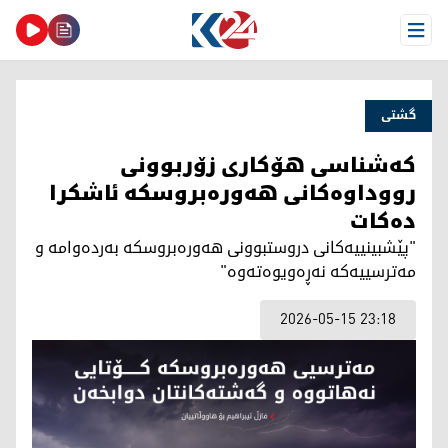
Open Menu
گشتی
کەشناسی هۆکاری زۆربوونی
رووداوەکانی هەورەبروسکە ئاشکرا
دەکات
"پێشبینییەکانی دروستبوونی هەورەبروسکە بەردەوامە و
مەترسییەکە نەڕەویوەتەوە"
2026-05-15 23:18