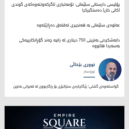
پۆلیسی دارستانی سلێمانی: تۆمەتباری ئاگرکەوتنەوەکەی گوندی
(کانی خان) دەستگیرکرا
عەلوەی سلێمانی بە هەنجیری تەقتەق دەڕازێتەوە
دابەشکردنی بەنزینی 750 دیناری لە رانیە چه‌ند گۆڕانكارییه‌كی
بەسەردا هاتووە
نووری بێخاڵی
نووسەر
نووری بێخاڵی
گواستنەوەی گشتی؛ رێگاچارەی ستراتیژی بۆ رزگاربوون لە قەیرانی بەنزین