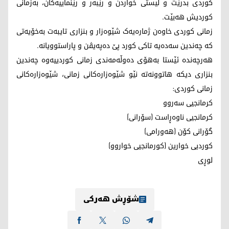
کوردی بدرێت و لیستی خواردن و رێبەر و رێنماییەکان، بەزمانی
کوردیش هەبێت.
زمانی کوردی خاوەن ژمارەیەک شێوەزار و بنزاری تایبەت بەخۆیەتی
کە چەندین سەدەیە تاکی کورد پێ دەپەیڤن و پاراستوویانە.
هەرچەندە ئێستا بەهۆی دەوڵەمەندی زمانی کوردییەوە چەندین
بنزاری دیکە هاتوونەتە نێو شێوەزارەکانی زمانی، شێوەزارەکانی
زمانی کوردی:
كرمانجیی سەروو
کرمانجیی ناوەڕاست (سۆرانی)
گۆرانی کۆن (هەورامی)
کوردیی خوارین (کورمانجیی خواروو)
لوڕی
شۆڕش هەرکی