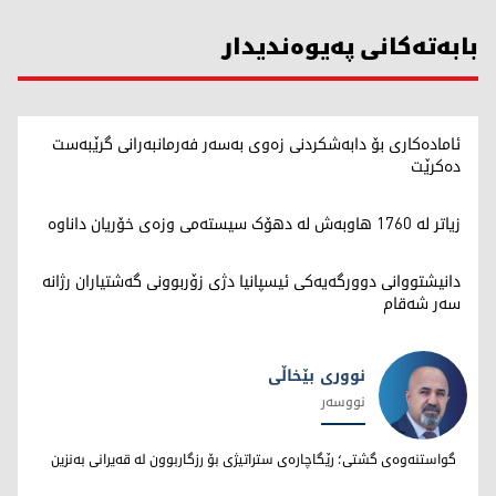
بابەتەکانی پەیوەندیدار
ئامادەکاری بۆ دابەشکردنی زەوی بەسەر فەرمانبەرانی گرێبەست
دەکرێت
زیاتر لە 1760 هاوبەش لە دهۆک سیستەمی وزەی خۆریان داناوە
دانیشتووانی دوورگەیەکی ئیسپانیا دژی زۆربوونی گەشتیاران رژانە
سەر شەقام
نووری بێخاڵی
نووسەر
نووری بێخاڵی
گواستنەوەی گشتی؛ رێگاچارەی ستراتیژی بۆ رزگاربوون لە قەیرانی بەنزین