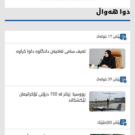
دوا هەواڵ
پێش 17 خولەک
تەیف سامی لەلایەن دادگاوە داوا کراوە
پێش 39 خولەک
رووسیا: زیاتر لە 150 درۆنی ئۆکرانیمان
تێکشکاند
پێش کاتژمێرێک