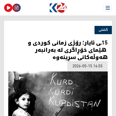
Open Menu
گشتی
15ـی ئایار؛ رۆژی زمانی کوردی و
هێمای خۆڕاگری لە بەرانبەر
هەوڵەکانی سڕینەوە
2026-05-15 14:55