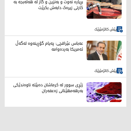
بڕیارە نەوت و بەنزین و گاز لە هەڵەبجە بە
کارتی زیرەک دابەش بکرێت
پێش کاتژمێرێک
عەباس عێراقچی: پەیام گۆڕینەوە لەگەڵ
ئەمریکا بەردەوامە
پێش کاتژمێرێک
زێڕی سوور لە کرماشان دەبێتە ناوەندێکی
بەرهەمهێنانی زەعفەران