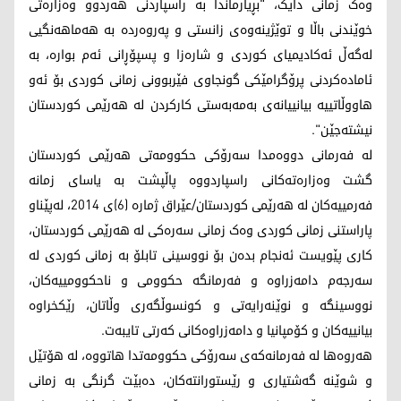
وەک زمانی دایک، "بڕیارماندا بە راسپاردنی هه‌ردوو وەزارەتی
خوێندنی باڵا و توێژینەوەی زانستی و پەروەردە بە هەماهەنگیی
لەگەڵ ئەکادیمیای کوردی و شارەزا و پسپۆڕانی ئەم بوارە، بە
ئامادەکردنی پرۆگرامێکی گونجاوی فێربوونی زمانی کوردی بۆ ئەو
هاووڵاتییە بیانییانەی بەمەبەستی کارکردن لە هەرێمی کوردستان
نیشتەجێن".
له‌ فه‌رمانی دووه‌مدا سه‌رۆكی حكوومه‌تی هه‌رێمی كوردستان
گشت وه‌زاره‌ته‌كانی راسپاردووه‌ پاڵپشت به‌ یاسای زمانە
فەرمییەکان لە هەرێمی کوردستان/عێراق ژمارە (6)ی 2014، لەپێناو
پاراستنی زمانی کوردی وەک زمانی سەرەکی لە هەرێمی کوردستان،
کاری پێویست ئەنجام بدەن بۆ نووسینی تابلۆ بە زمانی کوردی لە
سەرجەم دامەزراوە و فەرمانگە حکوومی و ناحکوومییەکان،
نووسینگە و نوێنەرایەتی و کونسوڵگەری وڵاتان، رێکخراوە
بیانییەکان و کۆمپانیا و دامەزراوەکانی کەرتی تایبەت.
هەروەها له‌ فه‌رمانه‌كه‌ی سه‌رۆكی حكوومه‌تدا هاتووه‌، لە هۆتێل
و شوێنە گەشتیاری و رێستورانتەکان، دەبێت گرنگی بە زمانی