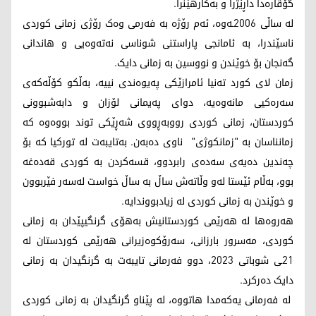
گۆڤارەدا داڕێژرا و بەکارهێنرا.
لە ساڵی 2006ـەوە، ئەم رۆژە بە فەرمی وەک رۆژی زمانی کوردی
ناسێندرا، بە ئامانجی پاراستنی شوناسی نەتەوەیی و هاندانی
گەنجان بۆ خوێندن و نووسین بە زمانی دایک.
زمان لای کورد تەنیا ئامرازێکی پەیوەندی نییە، بەڵکو کۆڵەکەی
سەرەکیی مانەوەیە، دوای پەیمانی لۆزان و دابەشبوونی
کوردستان، زمانی کوردی رووبەڕووی شەڕێکی توند بووەوە کە
زمانناسان بە "زمانکوژی" ناوی دەبەن. بەتایبەت لە تورکیا کە بۆ
چەندین دەیەی سەدەی رابردوو، قسەکردن بە کوردی قەدەغە
بوو، بەڵام ئێستا لەو وڵاتەش ساڵ بە ساڵ خواست لەسەر فێربوون
و خوێندن بە زمانی کوردی لە زیادبووندایە.
هەروەها لە هەرێمی کوردستانیش بەهۆی گرنگیپێدان بە زمانی
کوردی، مەسرور بارزانی، سەرۆکوەزیرانی هەرێمی کوردستان لە
21ـی شوباتی 2023، دوو فەرمانی تایبەت بە گرنگیدان بە زمانی
دایک دەرکرد.
له‌ فه‌رمانی یه‌كه‌مدا هاتووه‌، لە پێناو گرنگیدان بە زمانی کوردی