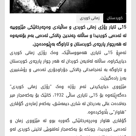
کوردستان
زمانی کوردی
15ـی ئایار رۆژی زمانی کوردی و ساڵیادی وەچەرخانێکی مێژووییە
لە ئەدەبی کوردیدا و ساڵانە چەندین چالاکی ئەدەبی بەم بۆنەیەوە
لە هەرچوار پارچەی کوردستان و تاراوگە بەڕێوەدەچن.
ئەمڕۆ 15ـی ئایاری هەمووساڵێک، وەک رۆژی زمانی کوردی
دیاریکراوە، ساڵانە لەلایەن کوردان لە هەر چوار پارچەی کوردستان
و تاراوگە بە ئەنجامدانی چالاکی جۆراوجۆری ئەدەبی و رۆشنبیری
بەرز رادەگیرێت.
مێژووی دیاریکردنی ئەم رۆژە وەک "رۆژی زمانی کوردی"
دەگەڕێتەوە بۆ 15ـی ئایاری ساڵی 1932، کاتێک بۆ یەکەمجار میر
جەلادەت عالی بەدرخان لە شاری دیمەشق، یەکەم ژمارەی گۆڤاری
"هاوار"ـی بڵاوکردەوە.
گۆڤاری هاوار وەرچەرخانێکی گەورە بوو لە مێژووی زمان و
ئەدەبی کوردیدا، چونکە بۆ یەکەمجار ئەلفوبێی لاتینی کوردی لەو