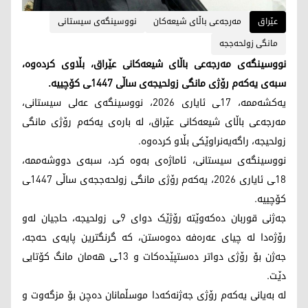
عێراق
مەرجەعی باڵای شیعەکان
نووسینگەی سیستانی
مانگی زولحەججە
نووسینگەی مەرجەعی باڵای شیعەکانی عێراق، بڵاوی کردەوە،
سبەی یەکەم رۆژی مانگی زولحیجەی ساڵی 1447ـی کۆچییە.
یەکشەممە، 17ـی ئایاری 2026، نووسینگەی عەلی سیستانی،
مەرجەعی باڵای شیعەکانی عێراق، لە بارەی یەکەم رۆژی مانگی
زولحیجە، راگەیەنراوێکی بڵاو کردەوە.
نووسینگەی سیستانی، ئاماژەی بەوە کرد، سبەی دووشەممە،
18ـی ئایاری 2026، یەکەم رۆژی مانگی زولحەججەی ساڵی 1447ـی
کۆچییە.
جەژنی قوربان دەکەوێتە رۆژێک دوای 9ـی زولحیجە، حاجیان لەو
رۆژەدا لە چیای عەرەفە دەوەستن، کە گرنگترین پایەی حەجە،
جەژن بۆ رۆژی دواتر دەستپێدەکات و 13ـی هەمان مانگ کۆتایی
دێت.
لە بەیانی یەکەم رۆژی جەژنەکەدا موسڵمانان دەچن بۆ مزگەوت و