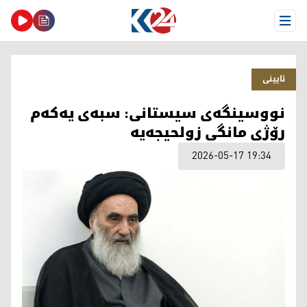
Open Menu
ئایینی
نووسینگەی سیستانی: سبەی یەکەم
رۆژی مانگی زولحیجەیە
2026-05-17 19:34