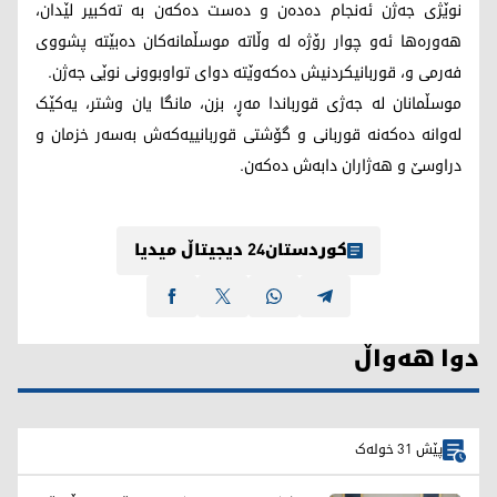
نوێژی جەژن ئەنجام دەدەن و دەست دەکەن بە تەکبیر لێدان،
هەورەها ئەو چوار رۆژە لە وڵاتە موسڵمانەکان دەبێتە پشووی
فەرمی و، قوربانیکردنیش دەکەوێتە دوای تواوبوونی نوێی جەژن.
موسڵمانان لە جەژی قورباندا مەڕ، بزن، مانگا یان وشتر، یەکێک
لەوانە دەکەنە قوربانی و گۆشتی قوربانییەکەش بەسەر خزمان و
دراوسێ و هەژاران دابەش دەکەن.
کوردستان24 دیجیتاڵ میدیا
دوا هەواڵ
پێش 31 خولەک