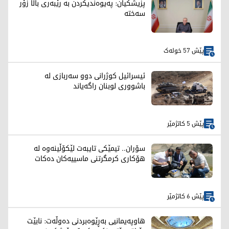
پزیشکیان: پەیوەندیکردن بە رێبەری باڵا زۆر
سەختە
پێش 57 خولەک
ئیسرائیل کوژرانی دوو سەربازی لە
باشووری لوبنان راگەیاند
پێش 5 کاتژمێر
سۆران.. تیمێکی تایبەت لێکۆڵینەوە لە
هۆکاری کرمگرتنی ماسییەکان دەکات
پێش 6 کاتژمێر
هاوپەیمانیی بەڕێوەبردنی دەوڵەت: نابێت