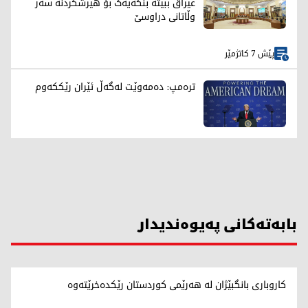
عێراق ببێتە بنکەیەک بۆ هێرشکردنە سەر
وڵاتانی دراوسێ
پێش 7 کاتژمێر
ترەمپ: دەمەوێت لەگەڵ ئێران رێککەوم
بابەتەکانی پەیوەندیدار
کاروباری بانگبێژان لە هەرێمی کوردستان رێکدەخرێتەوە