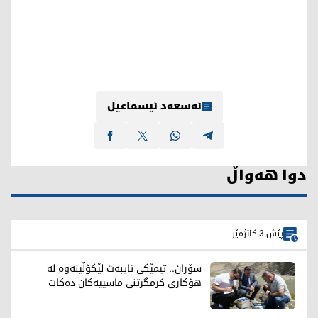
ئەسعەد ئیسماعیل
دوا هەواڵ
پێش 3 کاتژمێر
سۆران.. تیمێکی تایبەت لێکۆڵینەوە لە
هۆکاری کرمگرتنی ماسییەکان دەکات