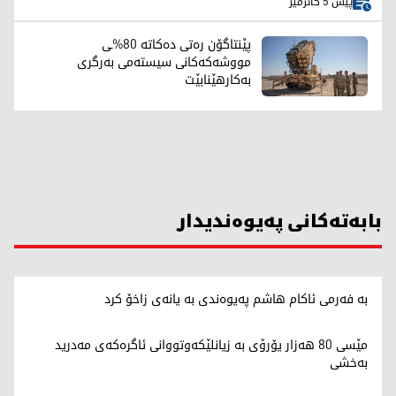
پێش 5 کاتژمێر
پێنتاگۆن رەتی دەکاتە 80%ـی
مووشەکەکانی سیستەمی بەرگری
بەکارهێنابێت
بابەتەکانی پەیوەندیدار
بە فەرمی ئاکام هاشم پەیوەندی بە یانەی زاخۆ کرد
مێسی 80 هەزار یۆرۆی بە زیانلێکەوتووانی ئاگرەکەی مەدرید
بەخشی