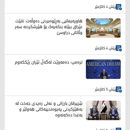
پێش 4 کاتژمێر
هاوپەیمانیی بەڕێوەبردنی دەوڵەت: نابێت
عێراق ببێتە بنکەیەک بۆ هێرشکردنە سەر
وڵاتانی دراوسێ
پێش 4 کاتژمێر
ترەمپ: دەمەوێت لەگەڵ ئێران رێککەوم
پێش 5 کاتژمێر
نێچیرڤان بارزانی و عەلی زەیدی جەخت لە
بەهێزکردنی پەیوەندییەکانی هەولێر و
بەغدا دەکەنەوە