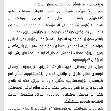
و پەیوەندی بە هەڵبژاردەی ئۆزبەكستان بكات.
شێرزۆد تێیمیرۆڤ، هێرشبەری یانەی هەولێر، متمانەی فابیۆ
كاناڤارۆی راهێنەری ئیتاڵی هەڵبژاردەی ئۆزبەكستانی
بەدەستهێناوە، ئۆزبەكستان لە مۆندیال لە كۆمەڵەی یازدەیەم
هاوشانی پۆرتوگال، كۆنگۆی دیموكرات و كۆلۆمبیا یاری دەكات.
یانەی هەولێر لەم وەرزە لە خولی ئەستێرەكانی عێراق تەنیا 3 یاریی
بەرامبەر شورتە، ئەمانەی بەغدا و زاخۆ ماوە، هەر سێ یارییەكەش
بەبێ شێرزۆد دەكات، ئەمەش لە كاتێكدایە مستەفا قابیلیش تازە
لە پێكان گەڕاوەتەوە.
بەپێی زانیارییەكانی كوردستان24، شێرزۆد تێیمیرۆڤ چەندان
ئۆفەری لەنێو عێراق و وڵاتانی كەنداو پێگەیشتووە، بەڵام ئەو
هێرشبەرە ئۆزبەكستانییە بەڵێنی داوە لە عێراق جگە لە یانەی
هەولێر یاریی بۆ هیچ یانەیەكی دیكە نەكات، بەڵام ئەگەر ئۆفەرێكی
باشی لە خولێكی بەهێزتری دەرەوەی عێراق پێشكەش بكرێت
ئامادەیە هەولێر جێبهێڵێت.
شێرزۆد لە لێدوانێكدا بۆ كوردستان24 رایگەیاند تا دوای مۆندیالی