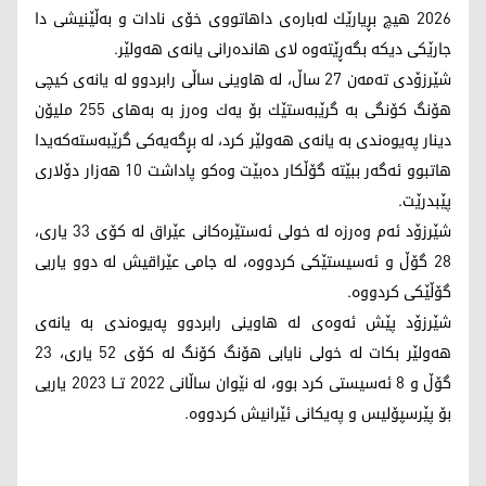
2026 هیچ بڕیارێك لەبارەی داهاتووی خۆی نادات و بەڵێنیشی دا
جارێكی دیكە بگەڕێتەوە لای هاندەرانی یانەی هەولێر.
شێرزۆدی تەمەن 27 ساڵ، لە هاوینی ساڵی رابردوو لە یانەی كیچی
هۆنگ كۆنگی بە گرێبەستێك بۆ یەك وەرز بە بەهای 255 ملیۆن
دینار پەیوەندی بە یانەی هەولێر كرد، لە بڕگەیەكی گرێبەستەكەیدا
هاتبوو ئەگەر ببێتە گۆڵكار دەبێت وەكو پاداشت 10 هەزار دۆلاری
پێبدرێت.
شێرزۆد ئەم وەرزە لە خولی ئەستێرەكانی عێراق لە كۆی 33 یاری،
28 گۆڵ و ئەسیستێكی كردووە، لە جامی عێراقیش لە دوو یاریی
گۆڵێكی كردووە.
شێرزۆد پێش ئەوەی لە هاوینی رابردوو پەیوەندی بە یانەی
هەولێر بكات لە خولی نایابی هۆنگ كۆنگ لە كۆی 52 یاری، 23
گۆڵ و 8 ئەسیستی كرد بوو، لە نێوان ساڵانی 2022 تــا 2023 یاریی
بۆ پێرسپۆلیس و پەیكانی ئێرانیش كردووە.