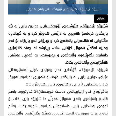
شێرزۆد تێیمیرۆڤ، هێرشبەری ئۆزبەكستانی یانەی هەولێر
عێراق
شێرزۆد تێیمیرۆڤ، هێرشبەری ئۆزبەكستانی، دوایین یاریی لە نێو
یاریگەی فرەنسۆ هەریری بە درێسی هەولێر كرد و بە گریانەوە
ماڵئاوایی لە هاندەرانی یانەكەی كرد و چیرۆكی ئەو یاریزانە بۆ ئەم
وەرزە لەگەڵ هەولێر كۆتایی هات، بڕیارشە لە چەند كاتژمێری
داهاتوو بگەڕێتەوە وڵاتەكەی و پەیوەندی بە كەمپی مەشقی
هەڵبژاردەی وڵاتەكەی بكات.
شێرزۆد تێیمیرۆڤ، گۆڵكاری ئەم وەرزەی خولی ئەستێرەكانی
عێراق، دوایین یاریی لە یاریگەی فرەنسۆ هەریری بەرامبەر نەورۆز
كرد و بەشداریی 3 یاریی داهاتووی یانەی هەولێر ناكات.
بەگوێرەی ئەو زانیارییانەی دەست كوردستان24 كەوتووە، باسم
قاسم راهێنەری یانەی هەولێر هەوڵی دا شێرزۆد رازی بكات بۆ
ئەوەی بەشداریی یاریی داهاتووش بەرامبەر شورتە بكات، بەڵام
ئەو یاریزانە سووربوو لەسەر ئەوەی دەبێت بگەڕێتەوە وڵاتەكەی