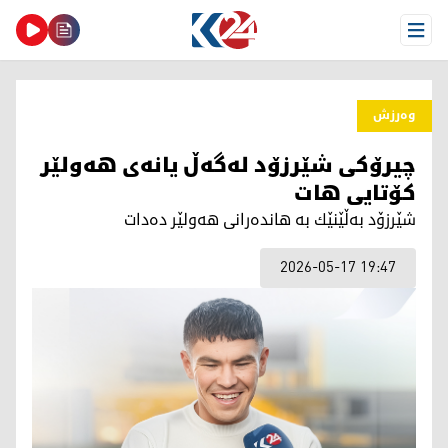
Open Menu
وەرزش
چیرۆكی شێرزۆد لەگەڵ یانەی هەولێر
كۆتایی هات
شێرزۆد بەڵێنێك بە هاندەرانی هەولێر دەدات
2026-05-17 19:47