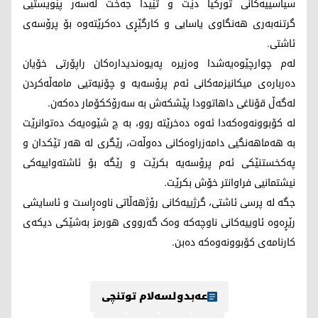
سیاسییەکانی تورکیا دێت و تێیدا جەخت لەسەر پێویستیی
گرتنەبەری هەنگاوی یاسایی و کارگێڕی دەکرێتەوە بۆ پرۆسەی
ئاشتی.
لەم چوارچێوەیەشدا وەزیرە پەیوەندیدارەکان راپۆرتی خۆیان
دەربارەی میکانیزمەکانی ئەم پرۆسەیە و چۆنیەتیی مامەڵەکردن
لەگەڵ قۆناغی داهاتوودا پێشکەش بە سەرۆککۆمار دەکەن.
لە کۆبوونەوەکەدا ئەوە دەخرێتە روو، بە چ شێوەیەک دەتوانرێت
بە هەماهەنگیی دامەزراوەکانی دەوڵەت، رێگری لە هەر تێکدان و
پەکخستنێکی ئەم پرۆسەیە بکرێت و رێگە بۆ ئاشتەواییەکی
نیشتمانیی فراوانتر خۆش بکرێت.
جگە لە پرسی ئاشتی، گرژییەکانی رۆژهەڵاتی ناوەڕاست و ئاسایشی
رێڕەوە ئاوییەکانی ناوچەکە وەک گەرووی هورمز بەشێکی دیکەی
کارنامەی کۆبوونەوەکە دەبن.
عەبدولسەلام توتنچی