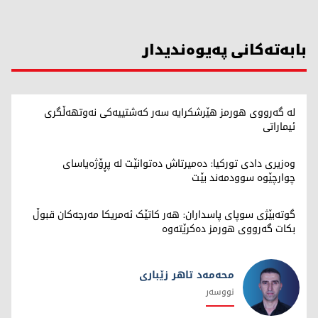
بابەتەکانی پەیوەندیدار
لە گەرووی هورمز هێرشکرایە سەر کەشتییەکی نەوتهەڵگری
ئیماراتی
وەزیری دادی تورکیا: دەمیرتاش دەتوانێت لە پڕۆژەیاسای
چوارچێوە سوودمەند بێت
گوتەبێژی سوپای پاسداران: هەر کاتێک ئەمریکا مەرجەکان قبوڵ
بکات گەرووی هورمز دەکرێتەوە
محەمەد تاهر زێبارى
نووسەر