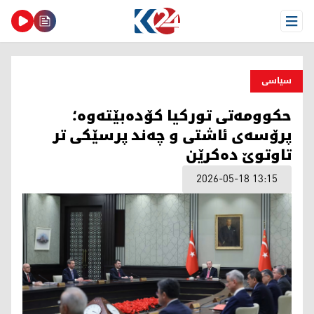
Open Menu
سیاسی
حکوومەتی تورکیا کۆدەبێتەوە؛
پرۆسەی ئاشتی و چەند پرسێکی تر
تاوتوێ دەکرێن
2026-05-18 13:15