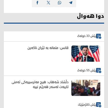
دوا هەواڵ
پێش 33 خولەک
ڤانس: متمانە بە ئێران ناکەین
پێش 55 خولەک
دڵشاد شەهاب: هیچ مەترسییەکی ئەمنی
تایبەت لەسەر هەرێم نییە
پێش کاتژمێرێک