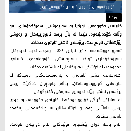
کۆبوونەویەکی پێشووی کابینەی حکوومەتی تورکیا
تورکیا
کابینەی حکوومەتی تورکیا بە سەرپەرشتیی سەرۆککۆماری ئەو
وڵاتە کۆدەبێتەوە، تێیدا لە پاڵ پرسە ئابوورییەکان و رەوشی
رۆژهەڵاتی ناوەڕاست، پرۆسەی ئاشتی تاوتوێ دەکات.
ئەمڕۆ دووشەممە، 18ی ئایاری 2026، رەجەب تەیب ئەردۆغان،
سەرۆککۆماری تورکیا سەرپەرشتیی کۆبوونەوەی کابینەی
حکوومەت لە کۆشکی سەرۆکایەتی لە بێشتەپە دەکات.
هەرچەندە دۆخی ئابووری و پەرەسەندنەکانی ناوچەکە لە
کارنامەی کۆبوونەوەکەدان، بەڵام چاوەڕوان دەکرێت پرسی
پرۆسەی ئاشتی ببێتە تەوەری سەرەکیی گفتوگۆکان.
لە بەشێکی گرنگی کۆبوونەوەکەدا، کابینەی حکوومەت بە وردی
پرسی داماڵینی چەک و کۆتاییهێنان بە چالاکییەکانی پەکەکە
تاوتوێ دەکات.
ئەم باسە دوای پێشنیازە نوێیەکانی ئەم دواییەی ناوەندە