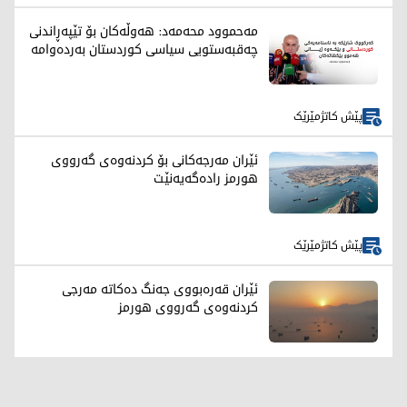
مەحموود محەمەد: هەوڵەکان بۆ تێپەڕاندنی
چەقبەستویی سیاسی کوردستان بەردەوامە
پێش کاتژمێرێک
ئێران مەرجەکانی بۆ کردنەوەی گەرووی
هورمز رادەگەیەنێت
پێش کاتژمێرێک
ئێران قەرەبووی جەنگ دەکاتە مەرجی
کردنەوەی گەرووی هورمز