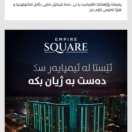
محەمەد تاهر زێبارى
پەیمانا رۆژهەلاتا ناڤەراست یا نى: دەما شیانێن دارایى دگەل تەکنولوجیا و
هێزا ئەتومى کۆم دبن