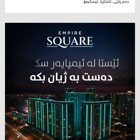
دەم پارتی، ئابخازیا، ئێسکیمۆ