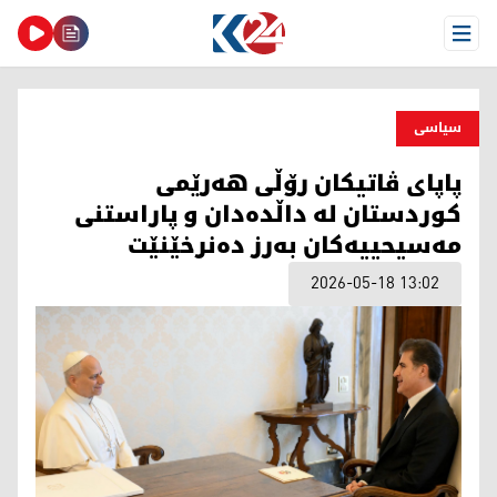
Open Menu
سیاسی
پاپای ڤاتیکان رۆڵى هەرێمی
کوردستان لە داڵدەدان و پاراستنی
مەسیحییەکان به‌رز دەنرخێنێت
2026-05-18 13:02