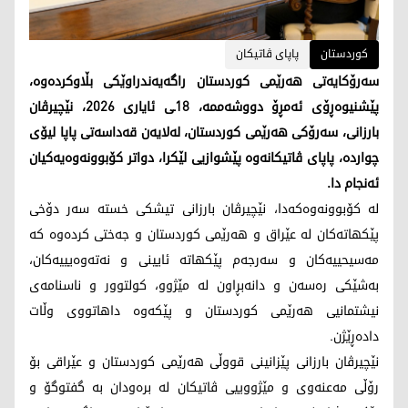
کوردستان
پاپای ڤاتیکان
سەرۆکایەتی هەرێمی کوردستان راگەیەندراوێکی بڵاوکردەوە،
پێشنيوه‌ڕۆى ئەمڕۆ دووشەممە، 18ـی ئایاری 2026، نێچیرڤان
بارزانی، سەرۆکی هەرێمی کوردستان، لەلایەن قەداسەتی پاپا ليۆى
چوارده‌، پاپای ڤاتیکانەوە پێشوازیی لێکرا، دواتر کۆبوونەوەیەکیان
ئەنجام دا.
لە كۆبوونه‌وه‌كه‌دا، نێچیرڤان بارزانی تیشکی خستە سەر دۆخی
پێکهاتەکان له‌ عێراق و هه‌رێمى كوردستان و جەختی کردەوە کە
مەسیحییەکان و سەرجەم پێکهاتە ئایینی و نەتەوەیییەکان،
بەشێکی رەسەن و دانەبڕاون لە مێژوو، کولتوور و ناسنامەی
نيشتمانيى هەرێمی کوردستان و پێکەوە داهاتووی وڵات
دادەڕێژن.
نێچیرڤان بارزانی پێزانینی قووڵی هەرێمی کوردستان و عێراقی بۆ
رۆڵی مەعنەوی و مێژوویيی ڤاتیکان لە برەودان بە گفتوگۆ و