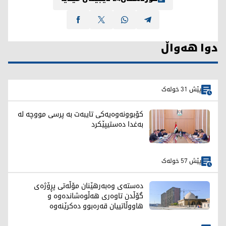
دوا هەواڵ
پێش 31 خولەک
کۆبوونەوەیەکی تایبەت بە پرسی مووچە لە
بەغدا دەستیپێکرد
پێش 57 خولەک
دەستەی وەبەرهێنان مۆڵەتی پڕۆژەی
گۆڵدن تاوەری هەڵوەشاندەوە و
هاووڵاتییان قەرەبوو دەکرێنەوە