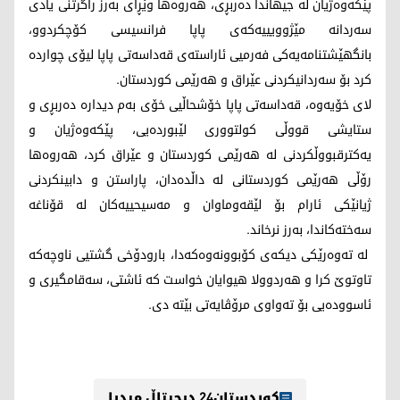
پێکەوەژیان لە جیهاندا دەربڕی، هه‌روه‌ها وێڕای بەرز راگرتنی یادی
سەردانە مێژوویيیەکەی پاپا فرانسیسی کۆچکردوو،
بانگهێشتنامەیەکی فەرمیی ئاراستەی قەداسەتی پاپا لیۆی چواردە
کرد بۆ سەردانیکردنی عێراق و هەرێمی کوردستان.
لای خۆیەوە، قەداسەتی پاپا خۆشحاڵیی خۆی بەم دیدارە دەربڕی و
ستایشی قووڵی کولتووری لێبوردەیی، پێکەوەژیان و
یەکترقبووڵکردنى لە هەرێمی کوردستان و عێراق كرد، هه‌روه‌ها
رۆڵى هەرێمی کوردستانی لە داڵدەدان، پاراستن و دابینکردنی
ژیانێکی ئارام بۆ لێقەوماوان و مەسیحییەکان لە قۆناغە
سەختەکاندا، به‌رز نرخاند.
لە تەوەرێکی ديكه‌ی کۆبوونەوەکەدا، بارودۆخی گشتیی ناوچەکە
تاوتوێ کرا و هه‌ردوولا هیوایان خواست کە ئاشتی، سەقامگیری و
ئاسوودەیی بۆ تەواوی مرۆڤایەتی بێتە دی.
کوردستان24 دیجیتاڵ میدیا