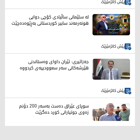
پێش کاتژمێرێک
لە سلێمانی ساڵیادی کۆچی دوایی
هونەرمەند سابیر کوردستانی بەڕێوەدەچێت
پێش کاتژمێرێک
جەزائیری: ئێران داوای وەستاندنی
هێرشەکانی سەر سعوودییەی کردووە
پێش کاتژمێرێک
سوپای عێراق دەست بەسەر 200 دۆنم
زەوی جوتیارانی کورد دەگرێت