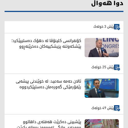
دوا هەواڵ
پێش 3 خولەک
کۆنفرانسی کلینۆڤا لە دهۆک دەستیپێکرد؛
پێشکەوتنە پزیشکییەکان دەخرێنەڕوو
پێش 25 خولەک
ئالان حەمە سەعید: لە خوێندنی پیشەیی
رێفۆرمێکی گەورەمان دەستپێکردووە
پێش 49 خولەک
پێشبینی دەکرێت هەفتەی داهاتوو
مووچەی مانگی تەممووز رەوانە بکرێت