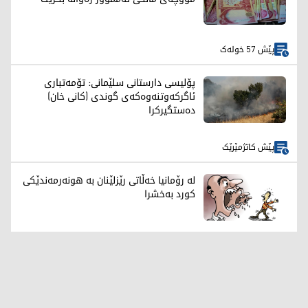
پێش 57 خولەک
پۆلیسی دارستانی سلێمانی: تۆمەتباری
ئاگرکەوتنەوەکەی گوندی (کانی خان)
دەستگیرکرا
پێش کاتژمێرێک
لە رۆمانیا خەڵاتی رێزلێنان بە هونەرمەندێکی
کورد بەخشرا