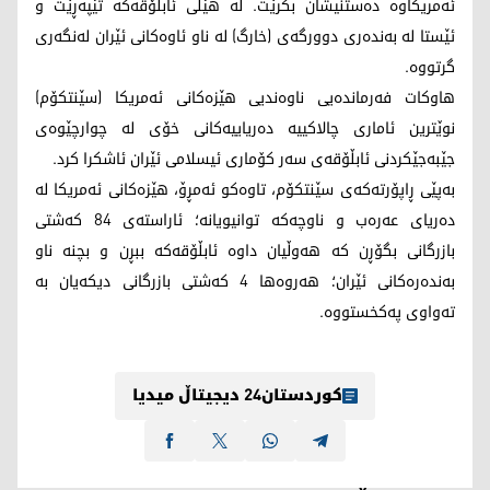
ئەمریکاوە دەستنیشان بکرێت. لە هێڵی ئابڵۆقەکە تێپەڕێت و
ئێستا لە بەندەری دوورگەی (خارگ) لە ناو ئاوەکانی ئێران لەنگەری
گرتووە.
هاوکات فەرماندەیی ناوەندیی هێزەکانی ئەمریکا (سێنتکۆم)
نوێترین ئاماری چالاکییە دەریاییەکانی خۆی لە چوارچێوەی
جێبەجێکردنی ئابڵۆقەی سەر کۆماری ئیسلامی ئێران ئاشکرا کرد.
بەپێی ڕاپۆرتەکەی سێنتکۆم، تاوەکو ئەمڕۆ، هێزەکانی ئەمریکا لە
دەریای عەرەب و ناوچەکە توانیویانە؛ ئاراستەی 84 کەشتی
بازرگانی بگۆڕن کە هەوڵیان داوە ئابڵۆقەکە ببڕن و بچنە ناو
بەندەرەکانی ئێران؛ هەروەها 4 کەشتی بازرگانی دیکەیان بە
تەواوی پەکخستووە.
کوردستان24 دیجیتاڵ میدیا