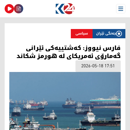
Open Menu
جەنگی ئێران
سیاسی
فارس نیووز: کەشتییەکی ئێرانی
گەمارۆی ئەمریکای لە هورمز شکاند
2026-05-18 17:51