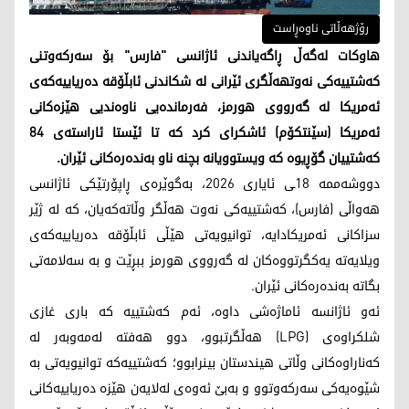
رۆژهەڵاتی ناوەڕاست
هاوکات لەگەڵ ڕاگەیاندنی ئاژانسی "فارس" بۆ سەرکەوتنی
کەشتییەکی نەوتهەڵگری ئێرانی لە شکاندنی ئابڵۆقە دەریاییەکەی
ئەمریکا لە گەرووی هورمز، فەرماندەیی ناوەندیی هێزەکانی
ئەمریکا (سێنتکۆم) ئاشکرای کرد کە تا ئێستا ئاراستەی 84
کەشتییان گۆڕیوە کە ویستوویانە بچنە ناو بەندەرەکانی ئێران.
دووشەممە 18ـی ئایاری 2026، بەگوێرەی ڕاپۆرتێکی ئاژانسی
هەواڵی (فارس)، کەشتییەکی نەوت هەڵگر وڵاتەکەیان، کە لە ژێر
سزاکانی ئەمریکادایە، توانیویەتی هێڵی ئابڵۆقە دەریاییەکەی
ویلایەتە یەکگرتووەکان لە گەرووی هورمز ببڕێت و بە سەلامەتی
بگاتە بەندەرەکانی ئێران.
ئەو ئاژانسە ئاماژەشی داوە، ئەم کەشتییە کە باری غازی
شلکراوەی (LPG) هەڵگرتبوو، دوو هەفتە لەمەوبەر لە
کەناراوەکانی وڵاتی هیندستان بینرابوو؛ کەشتییەکە توانیویەتی بە
شێوەیەکی سەرکەوتوو و بەبێ ئەوەی لەلایەن هێزە دەریاییەکانی