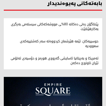
بابەتەکانی پەیوەندیدار
پێنتاگۆن رەتی دەکاتە 80%ـی مووشەکەکانی سیستەمی بەرگری
بەکارهێنابێت
حوسییەکان: ئێمە هێرشمان کردووەتە سەر کەشتییەکەی
سعوودیە
ئەمریکا و بەریتانیا ئاسایشی گەرووی هورمز و دۆسیەی ئەتۆمی
ئێران تاوتوێ دەکەن