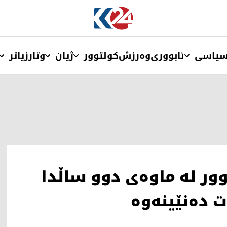
یاسی
ئابووری
وەرزش
کولتوور
ژیان
وتار
زیاتر
ور لە ماوەی دوو ساڵدا
ات دەنێینەوە