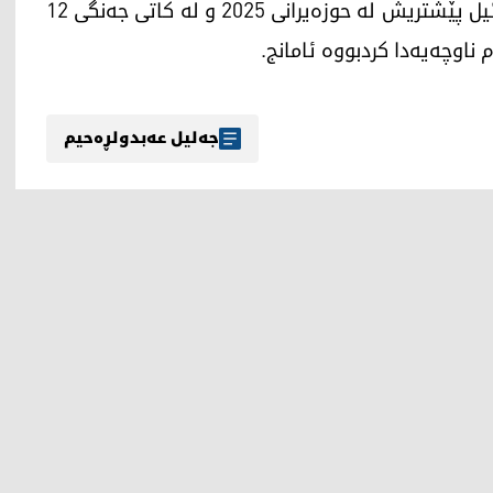
لە ئابووری ئەو وڵاتە. جێی وەبیرهێنانەوەیە، ئیسرائیل پێشتریش لە حوزەیرانی 2025 و لە کاتی جەنگی 12
 ناوچەیەدا کردبووە ئامانج.
جەلیل عەبدولڕەحیم