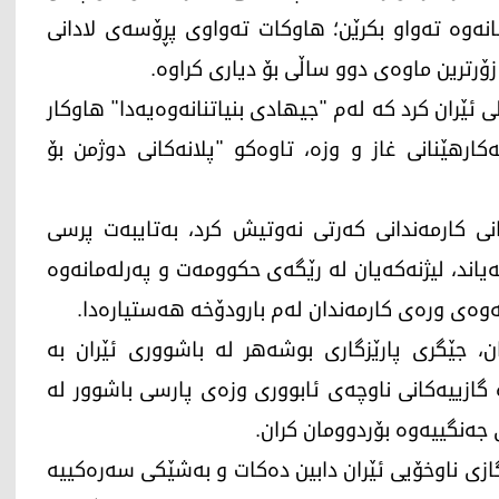
5%ـی کارەکانی بنیاتنانەوە تەواو بکرێن؛ هاوکات تەواوی پڕۆسەی لادانی
ۆرترین ماوەی دوو ساڵی بۆ دیاری کراوە.
ئێران کرد کە لەم "جیهادی بنیاتنانەوەیەدا" هاوکار
ارهێنانی غاز و وزە، تاوەکو "پلانەکانی دوژمن بۆ
انی کارمەندانی کەرتی نەوتیش کرد، بەتایبەت پرسی
ەیاند، لیژنەکەیان لە رێگەی حکوومەت و پەرلەمانەوە
ەوەی ورەی کارمەندان لەم بارودۆخە هەستیارەدا.
202، ئیحسان جەهانیان، جێگری پارێزگاری بوشەهر لە باشووری ئێران بە
ە گازییەکانی ناوچەی ئابووری وزەی پارسی باشوور لە
ەنگییەوە بۆردوومان کران.
کەی 70%ـی پێداویستی گازی ناوخۆیی ئێران دابین دەکات و بەشێکی سەرەکییە