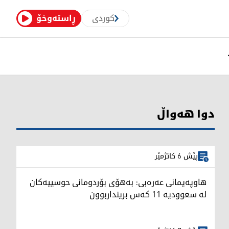
کوردی
ڕاستەوخۆ
دوا هەواڵ
پێش 6 کاتژمێر
هاوپەیمانی عەرەبی: بەهۆی بۆردومانی حوسییەکان
لە سعوودیە 11 کەس برینداربوون