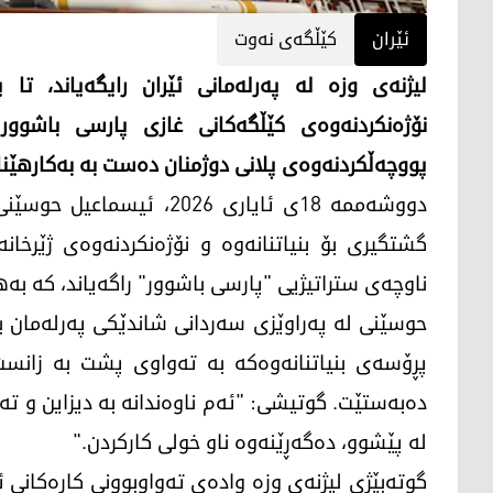
ئێران
کێڵگەی نەوت
لیژنەی وزە لە پەرلەمانی ئێران رایگەیاند، ت
نۆژەنکردنەوەی کێڵگەکانی غازی پارسی باشوور
پووچەڵکردنەوەی پلانی دوژمنان دەست بە بەکارهێنا
دووشەممە 18ی ئایاری 2026،
گشتگیری بۆ بنیاتنانەوە و نۆژەنکردنەوەی ژێرخان
ناوچەی ستراتیژیی "پارسی باشوور" راگەیاند، کە بە
حوسێنی لە پەراوێزی سەردانی شاندێکی پەرلەمان بۆ
پڕۆسەی بنیاتنانەوەکە بە تەواوی پشت بە زانست 
دەبەستێت. گوتیشی: "ئەم ناوەندانە بە دیزاین و تەک
لە پێشوو، دەگەڕێنەوە ناو خولی کارکردن."
گوتەبێژی لیژنەی وزە وادەی تەواوبوونی کارەکانی ئ