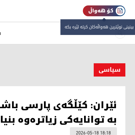
کۆ هەواڵ
 بینینی نوێترین هەواڵەکان کرتە لێرە بکە
س
سیاسی
ئێران: کێڵگەی پارسی باشو
بە توانایەکی زیاترەوە بنی
2026-05-18 18:18