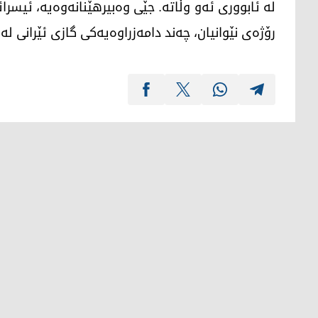
رۆژەی نێوانیان، چەند دامەزراوەیەکی گازی ئێرانی لەم