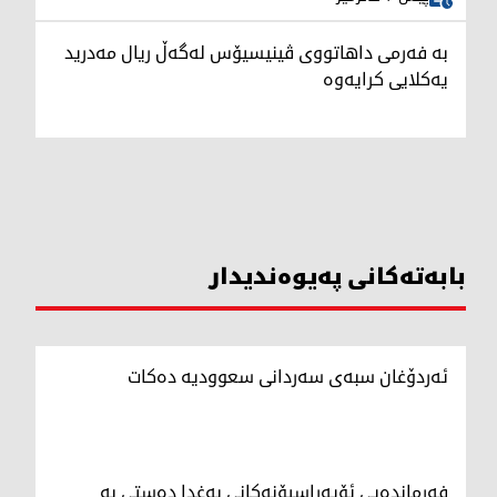
بە فەرمی داهاتووی ڤینیسیۆس لەگەڵ ریال مەدرید
یەکلایی کرایەوە
بابەتەکانی پەیوەندیدار
ئەردۆغان سبەی سەردانی سعوودیە دەکات
فەرماندەیی ئۆپەراسیۆنەکانی بەغدا دەستی بە