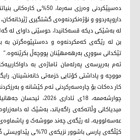
دەسپێکردنی وەرزی سەرما، 0
داروپەردوو و نۆژەنکردنەوەی گشتگیری ژێرخانەکان، ز
لە بەشێکی دیکە قسەکانیدا، حوسێنی داوای لە گەلی 
بن لە رێگەی کەمکردنەوە و دەستپێوەگرتن بە بەک
تێکدانی سووڕی بەرهەمهێنان پووچەڵ بکرێنەوە."
ئەم بەرپرسەی پەرلەمان ئاماژەی بە داواکارییەک
مووچە و پاداشتی کۆتایی خزمەتی خانەنشینان. رایگ
کار دەکات بۆ چارەسەرکردنی ئەم کێشانە و بەرزکردن
چوارشەممە، 18ی ئاداری 6
میدیاکانی وڵاتەکەی راگەیاند، بەشێک لە دامەزراو
عەسەلوویە، لە رێگەی چەند مووشەک و پاشماوەی ج
کێڵگەی پارسی باشوور نزی