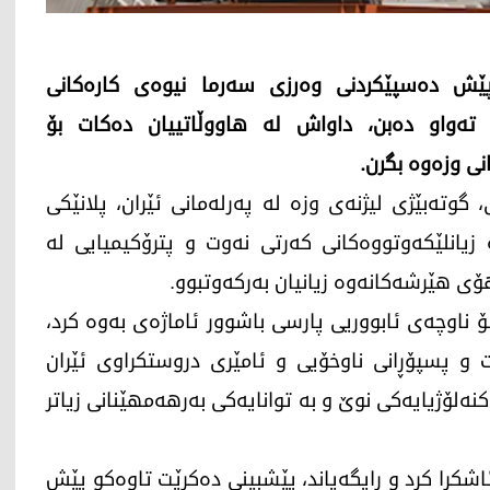
ا پێش دەسپێکردنی وەرزی سەرما نیوەی کارەکانی
 تەواو دەبن، داواش لە هاووڵاتییان دەکات بۆ
نی وزەوە بگرن.
 ئیسماعیل حوسێنی، گوتەبێژی لیژنەی وزە لە پەرلەمانی ئێران، پلانێکی
ە زیانلێکەوتووەکانی کەرتی نەوت و پترۆکیمیایی لە
هۆی هێرشەکانەوە زیانیان بەرکەوتبوو.
 ناوچەی ئابووریی پارسی باشوور ئاماژەی بەوە کرد،
و پسپۆڕانی ناوخۆیی و ئامێری دروستکراوی ئێران
نەلۆژیایەکی نوێ و بە توانایەکی بەرهەمهێنانی زیاتر
اشکرا کرد و رایگەیاند، پێشبینی دەکرێت تاوەکو پێش