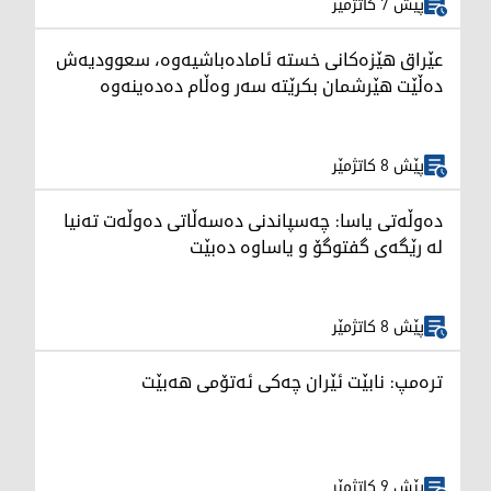
پێش 7 کاتژمێر
عێراق هێزەکانی خستە ئامادەباشیەوە، سعوودیەش
دەڵێت هێرشمان بکرێتە سەر وەڵام دەدەینەوە
پێش 8 کاتژمێر
دەوڵەتی یاسا: چەسپاندنی دەسەڵاتی دەوڵەت تەنیا
لە رێگەی گفتوگۆ و یاساوە دەبێت
پێش 8 کاتژمێر
ترەمپ: نابێت ئێران چەکی ئەتۆمی هەبێت
پێش 9 کاتژمێر