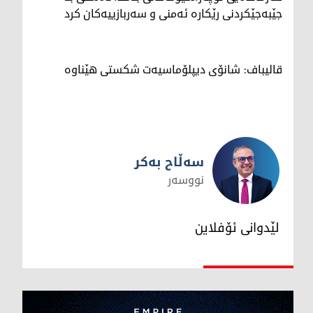
جێبەجێکردنی رێکارە ئەمنی و سەربازییەکان کرد
قالیباف: شانۆی دیپلۆماسیەت شکستی هێناوە
سەڵاح بەکر
نووسەر
سەڵاح بەکر
لێدوانی ئۆفلاین