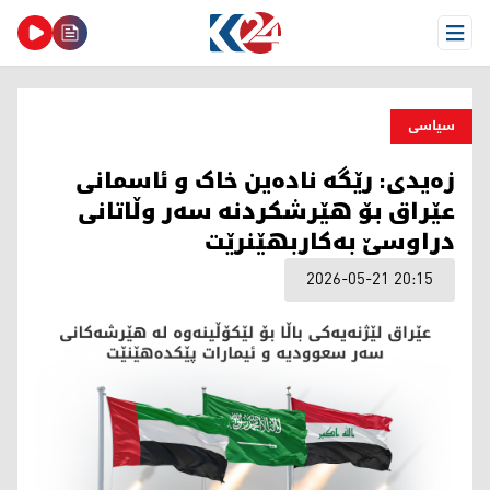
Open Menu
سیاسی
زەیدی: رێگە نادەین خاک و ئاسمانی
عێراق بۆ هێرشکردنە سەر وڵاتانی
دراوسێ بەکاربهێنرێت
2026-05-21 20:15