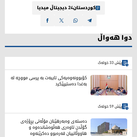
کوردستان24 دیجیتاڵ میدیا
دوا هەواڵ
پێش 33 خولەک
کۆبوونەوەیەکی تایبەت بە پرسی مووچە لە
بەغدا دەستیپێکرد
پێش 59 خولەک
دەستەی وەبەرهێنان مۆڵەتی پڕۆژەی
گۆڵدن تاوەری هەڵوەشاندەوە و
هاووڵاتییان قەرەبوو دەکرێنەوە