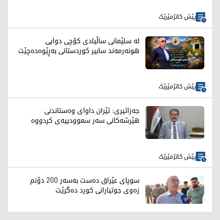
پێش کاتژمێرێک
لە سلێمانی ساڵیادی کۆچی دوایی
هونەرمەند سابیر کوردستانی بەڕێوەدەچێت
پێش کاتژمێرێک
جەزائیری: ئێران داوای وەستاندنی
هێرشەکانی سەر سعوودییەی کردووە
پێش کاتژمێرێک
سوپای عێراق دەست بەسەر 200 دۆنم
زەوی جوتیارانی کورد دەگرێت