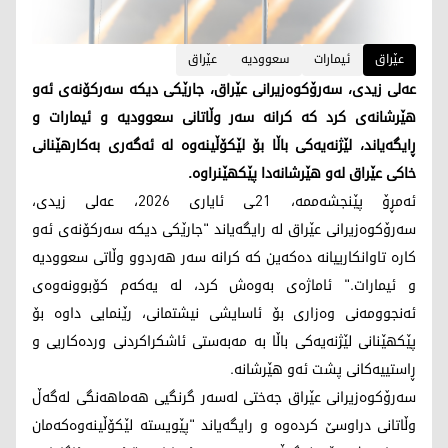
عێراق
ئیمارات
سعوودیە
عێراق
عەلی زیدی، سەرۆکوەزیرانی عێراق، جارێکی دیکە سەرکۆنەی ئەو
هێرشانەی کرد کە کرانە سەر وڵاتانی سعوودیە و ئیمارات و
ڕایگەیاند، لێژنەیەکی باڵا بۆ لێکۆڵینەوە لە ئەگەری بەکارهێنانی
خاکی عێراق لەو هێرشانەدا پێکهێنراوە.
ئەمڕۆ پێنجشەممە، 21ـی ئایاری 2026، عەلی زیدی،
سەرۆکوەزیرانی عێراق لە رایگەیاند "جارێکی دیکە سەرکۆنەی ئەو
کارە تاوانکارییانە دەکەین کە کرانە سەر هەردوو وڵاتی سعوودیە
و ئیمارات." ئاماژەی بەوەش کرد، لە یەکەم کۆبوونەوەی
ئەنجوومەنی وەزاری بۆ ئاسایشی نیشتمانی، رێنمایی داوە بۆ
پێکهێنانی لێژنەیەکی باڵا بە مەبەستی ئاشکراکردنی وردەکاریی و
ڕاستییەکانی پشت ئەو هێرشانە.
سەرۆکوەزیرانی عێراق جەختی لەسەر گرنگیی هەماهەنگی لەگەڵ
وڵاتانی دراوسێ کردەوە و رایگەیاند "پێویستە لێکۆڵینەوەکەمان