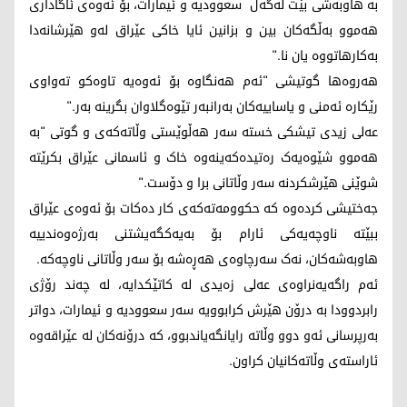
بە هاوبەشی بێت لەگەڵ سعوودیە و ئیمارات، بۆ ئەوەی ئاگاداری
هەموو بەڵگەکان بین و بزانین ئایا خاکی عێراق لەو هێرشانەدا
بەکارهاتووە یان نا."
هەروەها گوتیشی "ئەم هەنگاوە بۆ ئەوەیە تاوەکو تەواوی
رێکارە ئەمنی و یاساییەکان بەرانبەر تێوەگلاوان بگرینە بەر."
عەلی زیدی تیشکی خستە سەر هەڵوێستی وڵاتەکەی و گوتی "بە
هەموو شێوەیەک رەتیدەکەینەوە خاک و ئاسمانی عێراق بکرێتە
شوێنی هێرشکردنە سەر وڵاتانی برا و دۆست."
جەختیشی کردەوە کە حکوومەتەکەی کار دەکات بۆ ئەوەی عێراق
ببێتە ناوچەیەکی ئارام بۆ بەیەکگەیشتنی بەرژەوەندییە
هاوبەشەکان، نەک سەرچاوەی هەڕەشە بۆ سەر وڵاتانی ناوچەکە.
ئەم راگەیەنراوەی عەلی زەیدی لە کاتێکدایە، لە چەند رۆژی
رابردوودا بە درۆن هێرش کرابوویە سەر سعوودیە و ئیمارات، دواتر
بەرپرسانی ئەو دوو وڵاتە رایانگەیاندبوو، کە درۆنەکان لە عێراقەوە
ئاراستەی وڵاتەکانیان کراون.