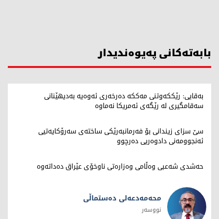
بابەتەکانی پەیوەندیدار
بەقایی: رێککەوتنی مەککە دەرخەری ئەوەیە بەدیهێنانی
سەقامگیری لە رێگەی ئەمریکا نەماوە
سێ سزای زیندانی بۆ فەرمانبەرێکی ساختەی سەرۆکایەتیی
ئەنجوومەنی دادوەریی دەرچوو
حەشدی شەعبی وەڵامی وەزارەتی ناوخۆی عێراق دەداتەوە
محەمەدعەلی دەستماڵی
نووسەر